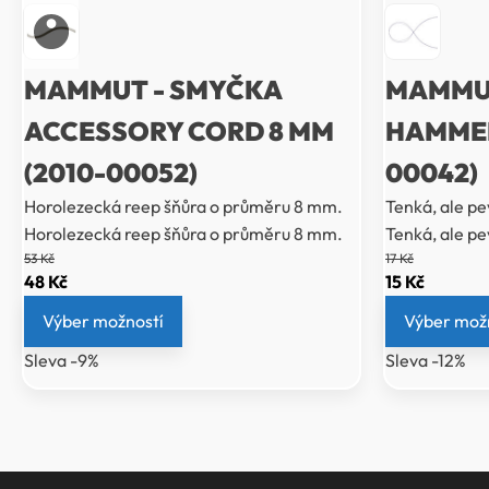
MAMMUT - SMYČKA
MAMMUT
ACCESSORY CORD 8 MM
HAMMER
(2010-00052)
00042)
Horolezecká reep šňůra o průměru 8 mm.
Tenká, ale p
Horolezecká reep šňůra o průměru 8 mm.
Tenká, ale p
53
Kč
17
Kč
Původní
Aktuální
Původní
Aktuáln
48
Kč
15
Kč
cena
cena
cena
cena
Výber možností
Výber mož
byla:
je:
byla:
je:
Sleva -9%
Sleva -12%
53 Kč.
48 Kč.
17 Kč.
15 Kč.