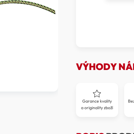
Smyčka
Accessory
Cord
4
mm
(2010-
00052)
množství
VÝHODY NÁ
Garance kvality
Be
a originality zboží