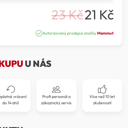
23
Kč
21
Kč
Původní
Aktuální
cena
cena
Autorizovaný prodejce značky
Mammut
byla:
je:
23 Kč.
21 Kč.
KUPU
U NÁS
zplatné vrácení
Profi personál a
Více než 10 let
do 14 dnů
zákaznický servis
zkušeností