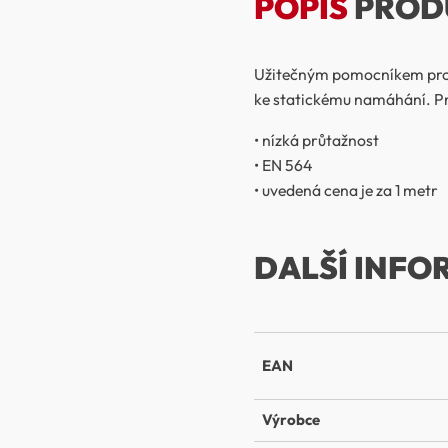
POPIS
PROD
Užitečným pomocníkem pro z
ke statickému namáhání. Pro
• nízká průtažnost
• EN 564
• uvedená cena je za 1 metr
DALŠÍ INFO
EAN
Výrobce