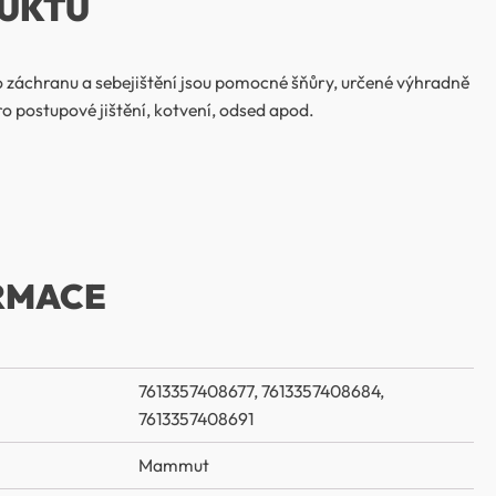
UKTU
áchranu a sebejištění jsou pomocné šňůry, určené výhradně
 postupové jištění, kotvení, odsed apod.
RMACE
7613357408677, 7613357408684,
7613357408691
Mammut