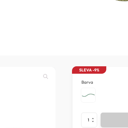
SLEVA -9%
Barva
Mammut
-