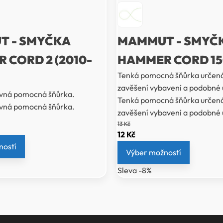
 - SMYČKA
MAMMUT - SMYČK
 CORD 2 (2010-
HAMMER CORD 15
Tenká pomocná šňůrka určená
zavěšení vybavení a podobné 
evná pomocná šňůrka.
Tenká pomocná šňůrka určená
evná pomocná šňůrka.
zavěšení vybavení a podobné 
13
Kč
í
Původní
Aktuální
12
Kč
ností
cena
cena
Výber možností
byla:
je:
Sleva -8%
13 Kč.
12 Kč.