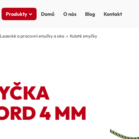
Produkty
Domů
O nás
Blog
Kontakt
Lezecké a pracovní smyčky a oka
»
Kulaté smyčky
MYČKA
ORD 4 MM