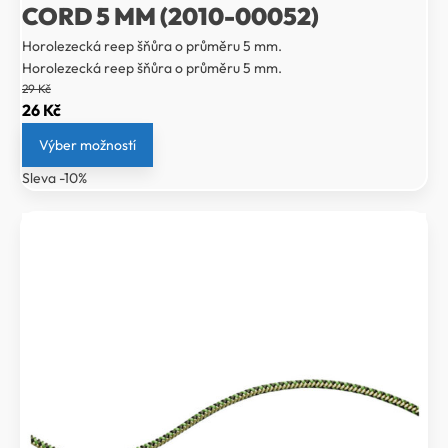
CORD 5 MM (2010-00052)
Horolezecká reep šňůra o průměru 5 mm.
Horolezecká reep šňůra o průměru 5 mm.
29
Kč
Původní
Aktuální
26
Kč
cena
cena
Výber možností
byla:
je:
Sleva -10%
29 Kč.
26 Kč.