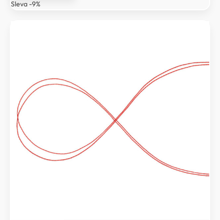
Sleva -9%
23 Kč.
21 Kč.