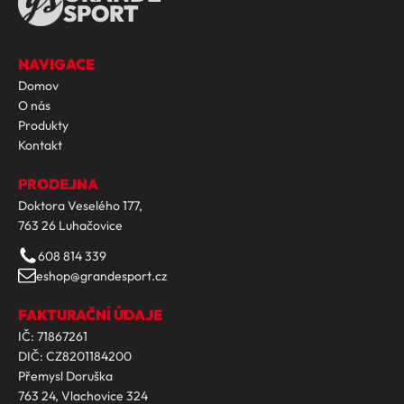
SPORT
NAVIGACE
Domov
O nás
Produkty
Kontakt
PRODEJNA
Doktora Veselého 177,
763 26 Luhačovice
608 814 339
eshop@grandesport.cz
FAKTURAČNÍ ÚDAJE
IČ: 71867261
DIČ: CZ8201184200
Přemysl Doruška
763 24, Vlachovice 324