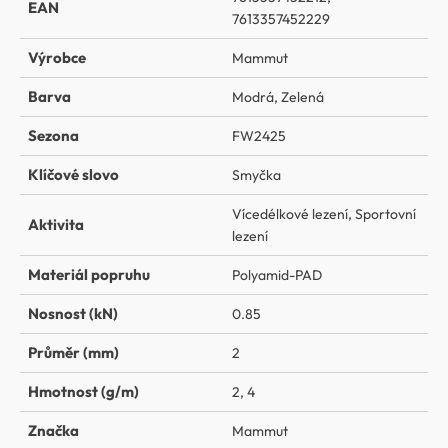
EAN
7613357452229
Výrobce
Mammut
Barva
Modrá
,
Zelená
Sezona
FW2425
Klíčové slovo
Smyčka
Vícedélkové lezení
,
Sportovní
Aktivita
lezení
Materiál popruhu
Polyamid-PAD
Nosnost (kN)
0.85
Průměr (mm)
2
Hmotnost (g/m)
2
,
4
Značka
Mammut