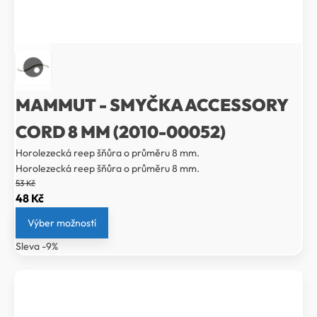
MAMMUT - SMYČKA ACCESSORY
CORD 8 MM (2010-00052)
Horolezecká reep šňůra o průměru 8 mm.
Horolezecká reep šňůra o průměru 8 mm.
53
Kč
Původní
Aktuální
48
Kč
cena
cena
Výber možností
byla:
je:
Sleva -9%
53 Kč.
48 Kč.