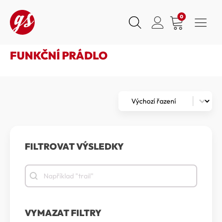
0
FUNKČNÍ PRÁDLO
Zoradenie
Sort content
FILTROVAT VÝSLEDKY
Filtrovat výsledky
Filtrovat výsledky
VYMAZAT FILTRY