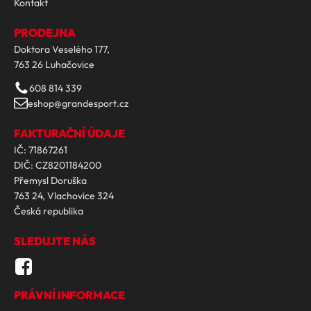
Kontakt
PRODEJNA
Doktora Veselého 177,
763 26 Luhačovice
608 814 339
eshop@grandesport.cz
FAKTURAČNÍ ÚDAJE
IČ: 71867261
DIČ: CZ8201184200
Přemysl Doruška
763 24, Vlachovice 324
Česká republika
SLEDUJTE NÁS
PRÁVNÍ INFORMACE