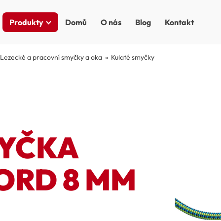
Produkty
Domů
O nás
Blog
Kontakt
Lezecké a pracovní smyčky a oka
»
Kulaté smyčky
MYČKA
ORD 8 MM