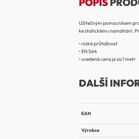
POPIS
PROD
Užitečným pomocníkem pro z
ke statickému namáhání. Pro
• nízká průtažnost
• EN 564
• uvedená cena je za 1 metr
DALŠÍ INFO
EAN
Výrobce