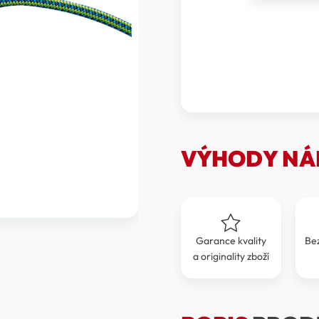
Smyčka
Accessory
Cord
8
mm
(2010-
00052)
množství
VÝHODY NÁ
Garance kvality
Be
a originality zboží