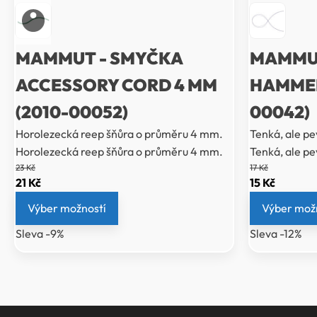
MAMMUT - SMYČKA
MAMMUT
ACCESSORY CORD 4 MM
HAMMER
(2010-00052)
00042)
Horolezecká reep šňůra o průměru 4 mm.
Tenká, ale p
Horolezecká reep šňůra o průměru 4 mm.
Tenká, ale p
23
Kč
17
Kč
Původní
Aktuální
Původní
Aktuáln
21
Kč
15
Kč
cena
cena
cena
cena
Výber možností
Výber mož
byla:
je:
byla:
je:
Sleva -9%
Sleva -12%
23 Kč.
21 Kč.
17 Kč.
15 Kč.