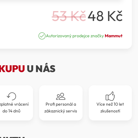
53
Kč
48
Kč
Původní
Aktuální
cena
cena
Autorizovaný prodejce značky
Mammut
byla:
je:
53 Kč.
48 Kč.
KUPU
U NÁS
zplatné vrácení
Profi personál a
Více než 10 let
do 14 dnů
zákaznický servis
zkušeností