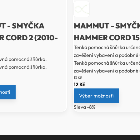
 - SMYČKA
MAMMUT - SMYČK
 CORD 2 (2010-
HAMMER CORD 15
Tenká pomocná šňůrka určená
zavěšení vybavení a podobné 
evná pomocná šňůrka.
Tenká pomocná šňůrka určená
evná pomocná šňůrka.
zavěšení vybavení a podobné 
13
Kč
í
Původní
Aktuální
12
Kč
ností
cena
cena
Výber možností
byla:
je:
Sleva -8%
13 Kč.
12 Kč.