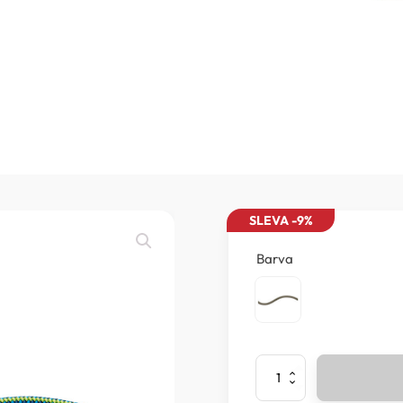
SLEVA -9%
Barva
Mammut
-