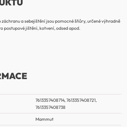
UKTU
áchranu a sebejištění jsou pomocné šňůry, určené výhradně
 postupové jištění, kotvení, odsed apod.
RMACE
7613357408714, 7613357408721,
7613357408738
Mammut