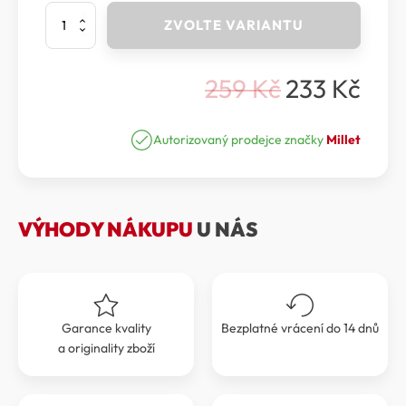
Millet
ZVOLTE VARIANTU
-
Popruh
ACCESSORY
259
Kč
233
Kč
STRAP
Původní
Aktuální
množství
cena
cena
Autorizovaný prodejce značky
Millet
byla:
je:
259 Kč.
233 Kč.
VÝHODY NÁKUPU
U NÁS
Garance kvality
Bezplatné vrácení do 14 dnů
a originality zboží