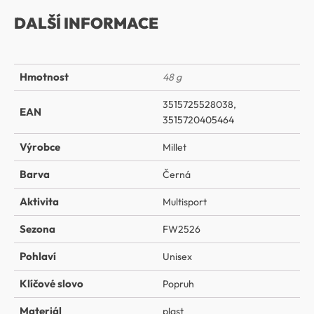
DALŠÍ INFORMACE
Hmotnost
48 g
3515725528038,
EAN
3515720405464
Výrobce
Millet
Barva
Černá
Aktivita
Multisport
Sezona
FW2526
Pohlaví
Unisex
Klíčové slovo
Popruh
Materiál
plast