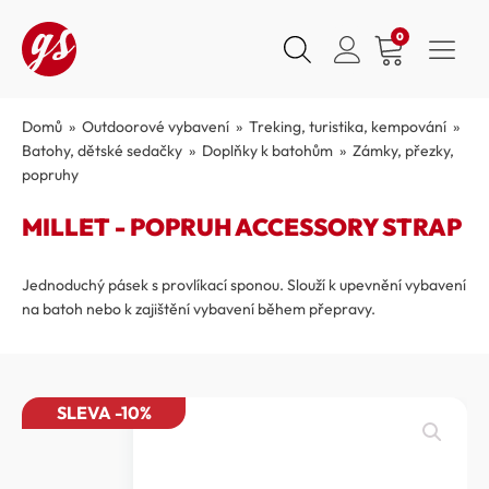
0
Domů
»
Outdoorové vybavení
»
Treking, turistika, kempování
»
Batohy, dětské sedačky
»
Doplňky k batohům
»
Zámky, přezky,
popruhy
MILLET - POPRUH ACCESSORY STRAP
Jednoduchý pásek s provlíkací sponou. Slouží k upevnění vybavení
na batoh nebo k zajištění vybavení během přepravy.
SLEVA -10%