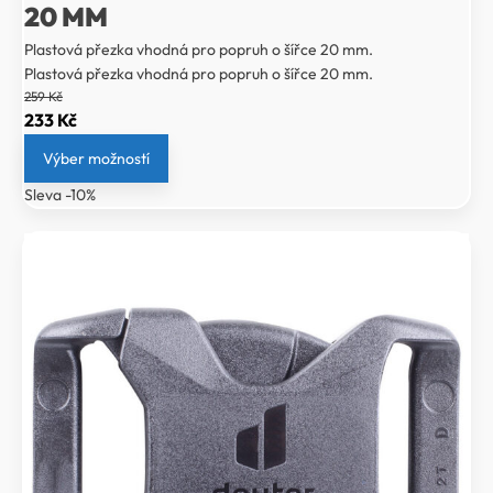
20 MM
Plastová přezka vhodná pro popruh o šířce 20 mm.
Plastová přezka vhodná pro popruh o šířce 20 mm.
259
Kč
Původní
Aktuální
233
Kč
cena
cena
Výber možností
byla:
je:
Sleva -10%
259 Kč.
233 Kč.