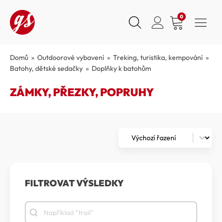
0
Domů
»
Outdoorové vybavení
»
Treking, turistika, kempování
»
Batohy, dětské sedačky
»
Doplňky k batohům
ZÁMKY, PŘEZKY, POPRUHY
Zoradenie
Sort content
FILTROVAT VÝSLEDKY
Filtrovat výsledky
Filtrovat výsledky