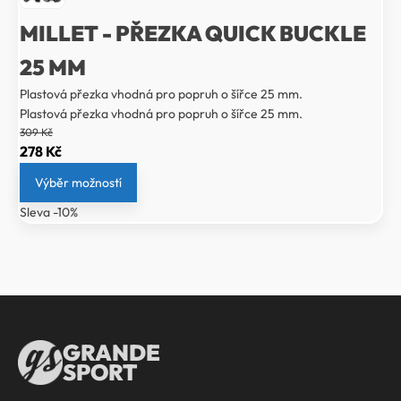
MILLET - PŘEZKA QUICK BUCKLE
25 MM
Plastová přezka vhodná pro popruh o šířce 25 mm.
Plastová přezka vhodná pro popruh o šířce 25 mm.
309
Kč
Původní
Aktuální
278
Kč
cena
cena
Výběr možností
byla:
je:
Sleva -10%
309 Kč.
278 Kč.
GRANDE
SPORT