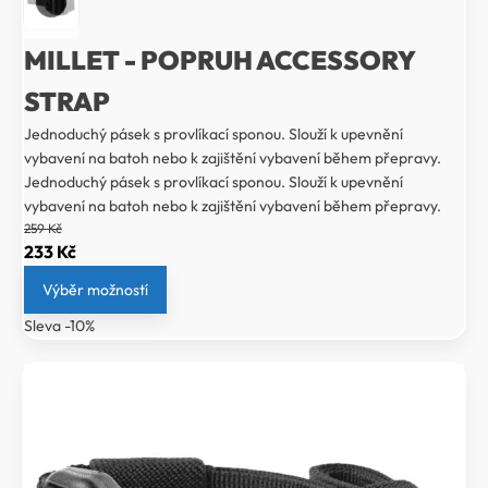
MILLET - POPRUH ACCESSORY
STRAP
Jednoduchý pásek s provlíkací sponou. Slouží k upevnění
vybavení na batoh nebo k zajištění vybavení během přepravy.
Jednoduchý pásek s provlíkací sponou. Slouží k upevnění
vybavení na batoh nebo k zajištění vybavení během přepravy.
259
Kč
Původní
Aktuální
233
Kč
cena
cena
Výběr možností
byla:
je:
Sleva -10%
259 Kč.
233 Kč.