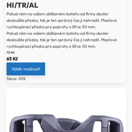
HI/TR/AL
Pokud vám na vašem oblíbeném batohu od firmy deuter
dosloužila přezka, tak je ten správný čas ji nahradit. Plastová
rychloupínací přezka pro popruhy o šířce 30 mm.
Pokud vám na vašem oblíbeném batohu od firmy deuter
dosloužila přezka, tak je ten správný čas ji nahradit. Plastová
rychloupínací přezka pro popruhy o šířce 30 mm.
72
Kč
Původní
Aktuální
65
Kč
cena
cena
Výběr možností
byla:
je:
Sleva -10%
72 Kč.
65 Kč.