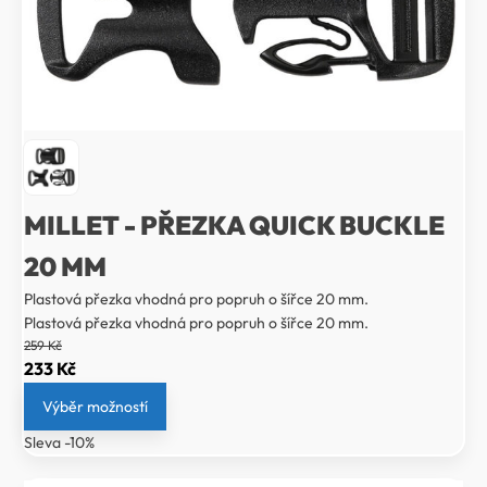
MILLET - PŘEZKA QUICK BUCKLE
20 MM
Plastová přezka vhodná pro popruh o šířce 20 mm.
Plastová přezka vhodná pro popruh o šířce 20 mm.
259
Kč
Původní
Aktuální
233
Kč
cena
cena
Výběr možností
byla:
je:
Sleva -10%
259 Kč.
233 Kč.