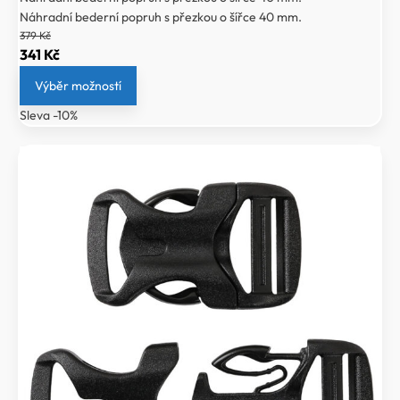
Náhradní bederní popruh s přezkou o šířce 40 mm.
379
Kč
Původní
Aktuální
341
Kč
cena
cena
Výběr možností
byla:
je:
Sleva -10%
379 Kč.
341 Kč.