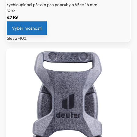
rychloupínací přezka pro popruhy o šířce 16 mm.
52
Kč
Původní
Aktuální
47
Kč
cena
cena
Výběr možností
byla:
je:
Sleva -10%
52 Kč.
47 Kč.