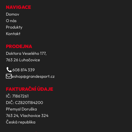
NAVIGACE
Domov
O nás
Produkty
Kontakt
PRODEJNA
Doktora Veselého 177,
763 26 Luhačovice
608 814 339
eshop@grandesport.cz
FAKTURAČNÍ ÚDAJE
IČ: 71867261
DIČ: CZ8201184200
Přemysl Doruška
763 24, Vlachovice 324
Česká republika