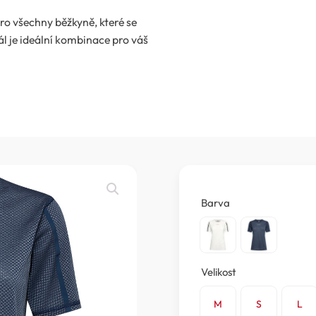
ro všechny běžkyně, které se
ál je ideální kombinace pro váš
Barva
Velikost
M
S
L