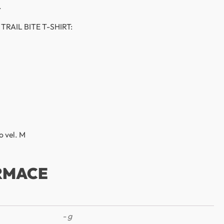
.
RAIL BITE T-SHIRT:
o vel. M
RMACE
- g