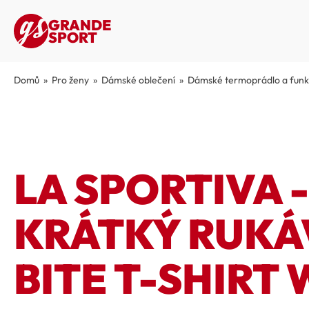
GRANDE
SPORT
Domů
»
Pro ženy
»
Dámské oblečení
»
Dámské termoprádlo a funkč
LA SPORTIVA -
KRÁTKÝ RUKÁ
BITE T-SHIRT