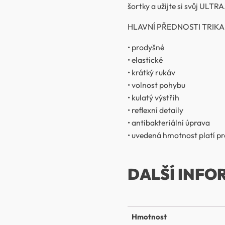
šortky a užijte si svůj ULTRA
HLAVNÍ PŘEDNOSTI TRIKA T
• prodyšné
• elastické
• krátký rukáv
• volnost pohybu
• kulatý výstřih
• reflexní detaily
• antibakteriální úprava
• uvedená hmotnost platí pr
DALŠÍ INFO
Hmotnost