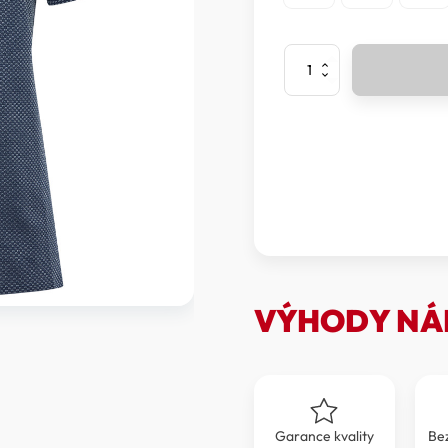
La
Sportiva
-
Triko
krátký
rukáv
TRAIL
BITE
T-
SHIRT
Women
množství
VÝHODY NÁ
Garance kvality
Be