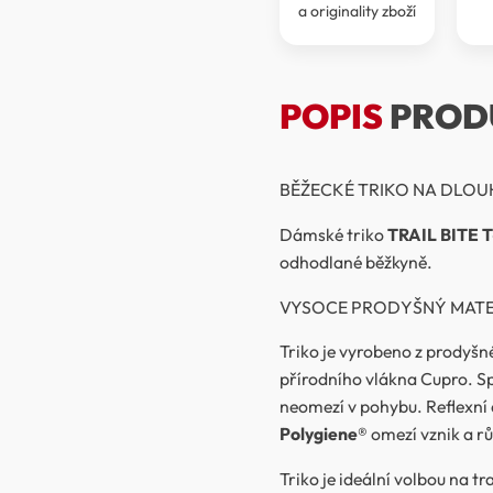
a originality zboží
POPIS
PROD
BĚŽECKÉ TRIKO NA DLOU
Dámské triko
TRAIL BITE 
odhodlané běžkyně.
VYSOCE PRODYŠNÝ MATE
Triko je vyrobeno z prodyš
přírodního vlákna Cupro. Sp
neomezí v pohybu. Reflexní d
Polygiene®
omezí vznik a r
Triko je ideální volbou na t