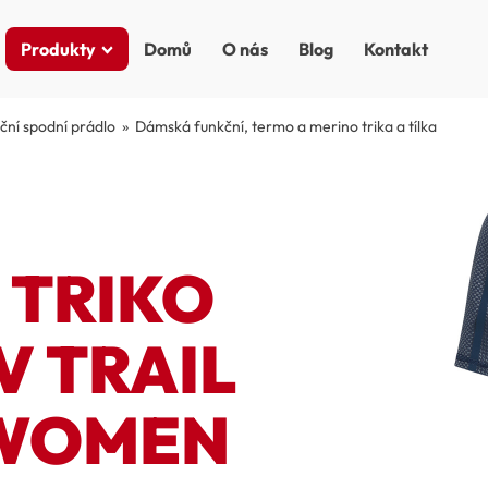
Produkty
Domů
O nás
Blog
Kontakt
ní spodní prádlo
»
Dámská funkční, termo a merino trika a tílka
 TRIKO
V TRAIL
 WOMEN