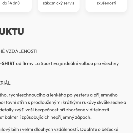
do 14 dnů
zákaznický servis
zkušeností
UKTU
HÉ VZDÁLENOSTI
T-SHIRT
od firmy La Sportiva je ideální volbou pro všechny
RIÁL
ného, rychleschnoucího a lehkého polyesteru a příjemného
ortovní střih s prodlouženými krátkými rukávy skvěle sedne a
etaily zvýší vaši bezpečnost při zhoršené viditelnosti.
ůst bakterií způsobujících nepříjemný zápach.
railový běh i velmi dlouhých vzdáleností. Doplňte o běžecké