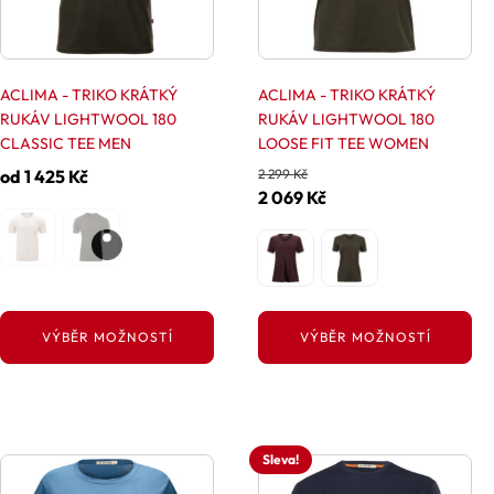
lze
lze
vybrat
vybrat
na
na
stránce
stránce
ACLIMA - TRIKO KRÁTKÝ
ACLIMA - TRIKO KRÁTKÝ
produktu
produktu
RUKÁV LIGHTWOOL 180
RUKÁV LIGHTWOOL 180
CLASSIC TEE MEN
LOOSE FIT TEE WOMEN
od
1 425
Kč
2 299
Kč
Původní
Aktuální
2 069
Kč
cena
cena
byla:
je:
2
2
299 Kč.
069 Kč.
VÝBĚR MOŽNOSTÍ
VÝBĚR MOŽNOSTÍ
Sleva!
Tento
Tento
produkt
produkt