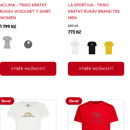
ACLIMA - TRIKO KRÁTKÝ
LA SPORTIVA - TRIKO
produktu
produktu
RUKÁV WOOLNET T-SHIRT
KRÁTKÝ RUKÁV BRAND TEE
WOMEN
MEN
1 799
Kč
859
Kč
Původní
Aktuální
773
Kč
cena
cena
byla:
je:
859 Kč.
773 Kč.
VÝBĚR MOŽNOSTÍ
VÝBĚR MOŽNOSTÍ
Sleva!
Sleva!
Tento
Tento
produkt
produkt
má
má
více
více
variant.
variant.