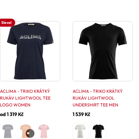
Sleva!
Tento
Tento
produkt
produkt
má
má
více
více
variant.
variant.
Možnosti
Možnosti
lze
lze
vybrat
vybrat
na
na
stránce
stránce
ACLIMA - TRIKO KRÁTKÝ
ACLIMA - TRIKO KRÁTKÝ
produktu
produktu
RUKÁV LIGHTWOOL TEE
RUKÁV LIGHTWOOL
LOGO WOMEN
UNDERSHIRT TEE MEN
od
1 319
Kč
1 539
Kč