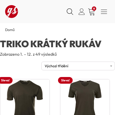
0
Domů
TRIKO KRÁTKÝ RUKÁV
Zobrazeno 1. – 12. z 49 výsledků
Sleva!
Sleva!
Tento
Tento
produkt
produkt
má
má
více
více
variant.
variant.
Možnosti
Možnosti