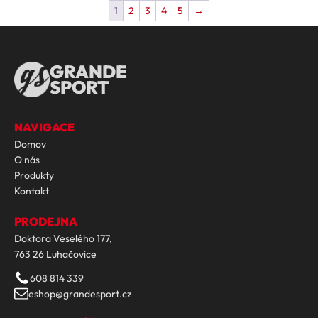
1
2
3
4
5
→
GRANDE
SPORT
NAVIGACE
Domov
O nás
Produkty
Kontakt
PRODEJNA
Doktora Veselého 177,
763 26 Luhačovice
608 814 339
eshop@grandesport.cz