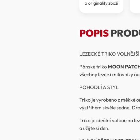
a originality zboží
POPIS
PROD
LEZECKÉ TRIKO VOLNĚJŠÍ
Pánské triko
MOON PATCH
všechny lezce i milovníky o
POHODLÍ A STYL
Triko je vyrobeno z měkké o
výstřihem skvěle sedne. Dro
Triko je ideální volbou na l
a užijte si den.