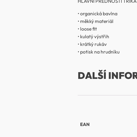
HLAVNÍ PŘEDNOSTI TRIKA
• organická bavlna
• měkký materiál
• loose fit
• kulatý výstřih
• krátký rukáv
• potisk na hrudníku
DALŠÍ INFO
EAN