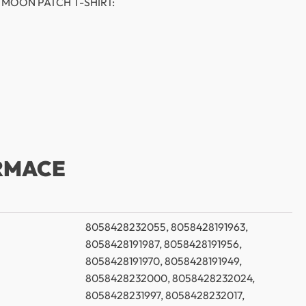
 MOON PATCH T-SHIRT:
RMACE
8058428232055, 8058428191963,
8058428191987, 8058428191956,
8058428191970, 8058428191949,
8058428232000, 8058428232024,
8058428231997, 8058428232017,