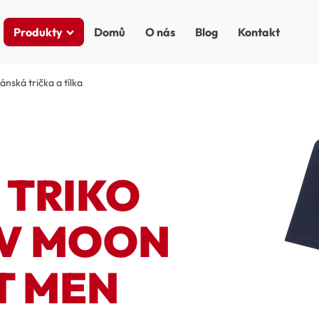
Produkty
Domů
O nás
Blog
Kontakt
ánská trička a tílka
 TRIKO
ÁV MOON
T MEN