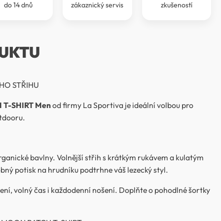
do 14 dnů
zákaznický servis
zkušeností
UKTU
HO STŘIHU
 T-SHIRT Men
od firmy La Sportiva je ideální volbou pro
utdooru.
rganické bavlny. Volnější střih s krátkým rukávem a kulatým
bný potisk na hrudníku podtrhne váš lezecký styl.
ezení, volný čas i každodenní nošení. Doplňte o pohodlné šortky