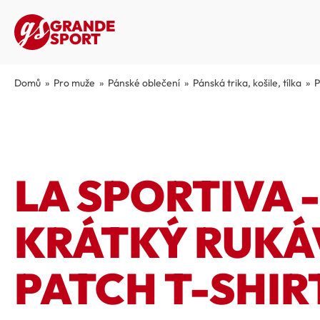
GRANDE
SPORT
Domů
»
Pro muže
»
Pánské oblečení
»
Pánská trika, košile, tílka
»
P
LA SPORTIVA -
KRÁTKÝ RUK
PATCH T-SHIR