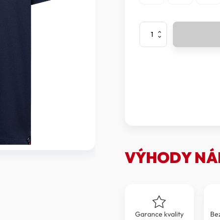
La
Sportiva
-
Triko
krátký
rukáv
MOON
PATCH
T-
SHIRT
Men
množství
VÝHODY NÁ
Garance kvality
Be