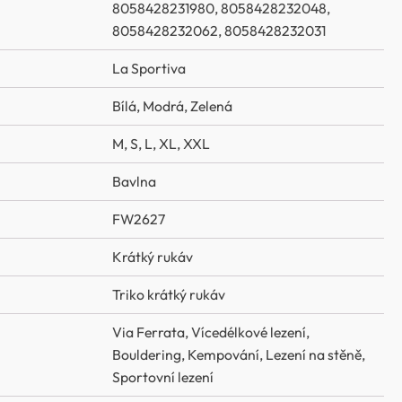
8058428231980, 8058428232048,
8058428232062, 8058428232031
La Sportiva
Bílá
,
Modrá
,
Zelená
M
,
S
,
L
,
XL
,
XXL
Bavlna
FW2627
Krátký rukáv
Triko krátký rukáv
Via Ferrata
,
Vícedélkové lezení
,
Bouldering
,
Kempování
,
Lezení na stěně
,
Sportovní lezení