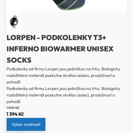
LORPEN - PODKOLENKY T3+
INFERNO BIOWARMER UNISEX
SOCKS
Podkolenky od firmy Lorpen jsou jedničkou na trhu. Biologicky
rozložitelný materiál poskytne skvělou izolaci, prodyšnost a
pohodlí.
Podkolenky od firmy Lorpen jsou jedničkou na trhu. Biologicky
rozložitelný materiál poskytne skvělou izolaci, prodyšnost a
pohodlí.
1 549
Kč
Původní
Aktuální
1 394
Kč
cena
cena
Výber možností
byla:
je: