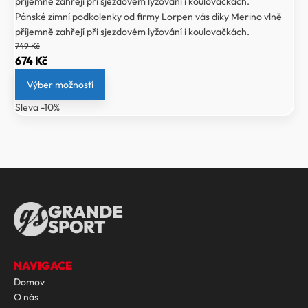
příjemně zahřejí při sjezdovém lyžování i koulovačkách.
Pánské zimní podkolenky od firmy Lorpen vás díky Merino vlně
příjemně zahřejí při sjezdovém lyžování i koulovačkách.
749
Kč
Původní
Aktuální
674
Kč
cena
cena
Výber možností
byla:
je:
Sleva -10%
749 Kč.
674 Kč.
GRANDE
SPORT
NAVIGACE
Domov
O nás