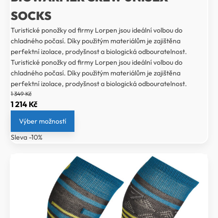
SOCKS
Turistické ponožky od firmy Lorpen jsou ideální volbou do
chladného počasí. Díky použitým materiálům je zajištěna
perfektní izolace, prodyšnost a biologická odbouratelnost.
Turistické ponožky od firmy Lorpen jsou ideální volbou do
chladného počasí. Díky použitým materiálům je zajištěna
perfektní izolace, prodyšnost a biologická odbouratelnost.
1 349
Kč
Původní
Aktuální
1 214
Kč
cena
cena
Výber možností
byla:
je:
Sleva -10%
1
1
349 Kč.
214 Kč.