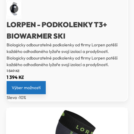
LORPEN - PODKOLENKY T3+
BIOWARMER SKI
Biologicky odbouratelné podkolenky od firmy Lorpen potěší
každého odhodlaného lyžaře svojí izolací a prodyšností.
Biologicky odbouratelné podkolenky od firmy Lorpen potěší
každého odhodlaného lyžaře svojí izolací a prodyšností.
1 549
Kč
Původní
Aktuální
1 394
Kč
cena
cena
Výber možností
byla:
je:
Sleva -10%
1
1
549 Kč.
394 Kč.