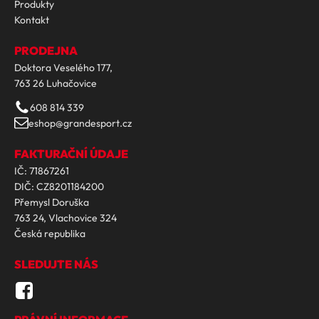
Produkty
Kontakt
PRODEJNA
Doktora Veselého 177,
763 26 Luhačovice
608 814 339
eshop@grandesport.cz
FAKTURAČNÍ ÚDAJE
IČ: 71867261
DIČ: CZ8201184200
Přemysl Doruška
763 24, Vlachovice 324
Česká republika
SLEDUJTE NÁS