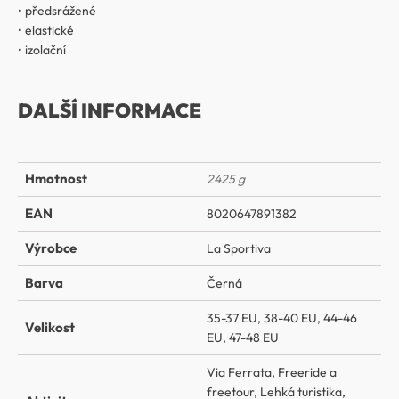
• předsrážené
• elastické
• izolační
DALŠÍ INFORMACE
Hmotnost
2425 g
EAN
8020647891382
Výrobce
La Sportiva
Barva
Černá
35-37 EU
,
38-40 EU
,
44-46
Velikost
EU
,
47-48 EU
Via Ferrata
,
Freeride a
freetour
,
Lehká turistika
,