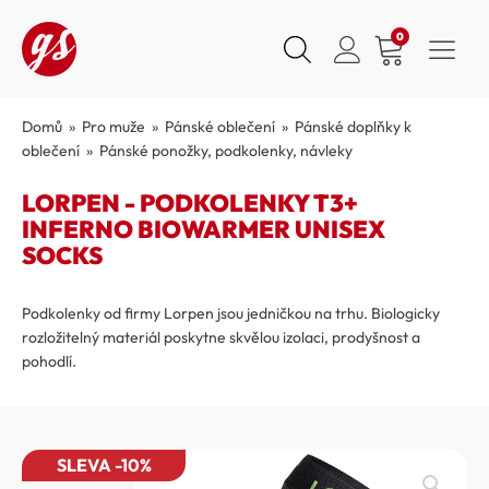
0
Domů
»
Pro muže
»
Pánské oblečení
»
Pánské doplňky k
oblečení
»
Pánské ponožky, podkolenky, návleky
LORPEN - PODKOLENKY T3+
INFERNO BIOWARMER UNISEX
SOCKS
Podkolenky od firmy Lorpen jsou jedničkou na trhu. Biologicky
rozložitelný materiál poskytne skvělou izolaci, prodyšnost a
pohodlí.
SLEVA -10%