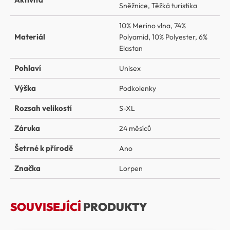
Sněžnice
,
Těžká turistika
10% Merino vlna
,
74%
Materiál
Polyamid
,
10% Polyester
,
6%
Elastan
Pohlaví
Unisex
Výška
Podkolenky
Rozsah velikostí
S-XL
Záruka
24 měsíců
Šetrné k přírodě
Ano
Značka
Lorpen
SOUVISEJÍCÍ
PRODUKTY