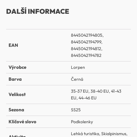
DALŠÍ INFORMACE
8445042194805,
8445042194799,
EAN
8445042194812,
8445042194782
Výrobce
Lorpen
Barva
Černá
35-37 EU
,
38-40 EU
,
41-43
Velikost
EU
,
44-46 EU
Sezona
SS25
Klíčové slovo
Podkolenky
Lehká turistika
,
Skialpinismus
,
Aktivita