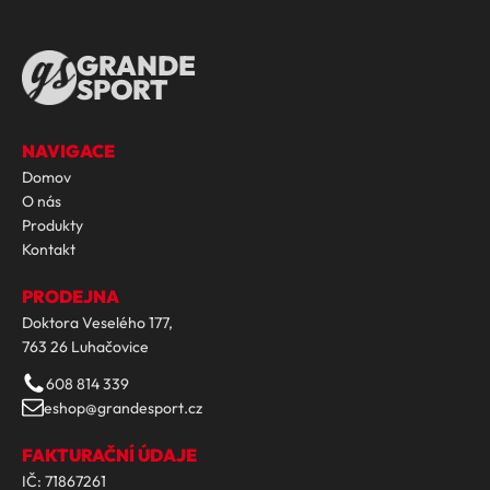
GRANDE
SPORT
NAVIGACE
Domov
O nás
Produkty
Kontakt
PRODEJNA
Doktora Veselého 177,
763 26 Luhačovice
608 814 339
eshop@grandesport.cz
FAKTURAČNÍ ÚDAJE
IČ: 71867261