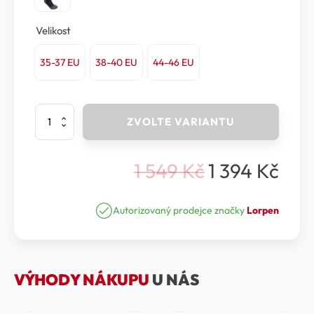
Velikost
35-37 EU
38-40 EU
44-46 EU
Lorpen
ZVOLTE VARIANTU
-
Podkolenky
T3+
1 549
Kč
1 394
Kč
INFERNO
Původní
Aktuální
BIOWARMER
cena
cena
UNISEX
SOCKS
Autorizovaný prodejce značky
Lorpen
byla:
je:
množství
1
1
549 Kč.
394 Kč.
VÝHODY NÁKUPU
U NÁS