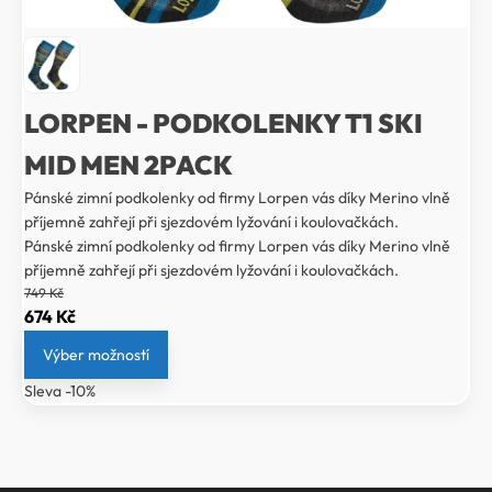
LORPEN - PODKOLENKY T1 SKI
MID MEN 2PACK
Pánské zimní podkolenky od firmy Lorpen vás díky Merino vlně
příjemně zahřejí při sjezdovém lyžování i koulovačkách.
Pánské zimní podkolenky od firmy Lorpen vás díky Merino vlně
příjemně zahřejí při sjezdovém lyžování i koulovačkách.
749
Kč
Původní
Aktuální
674
Kč
cena
cena
Výber možností
byla:
je:
Sleva -10%
749 Kč.
674 Kč.