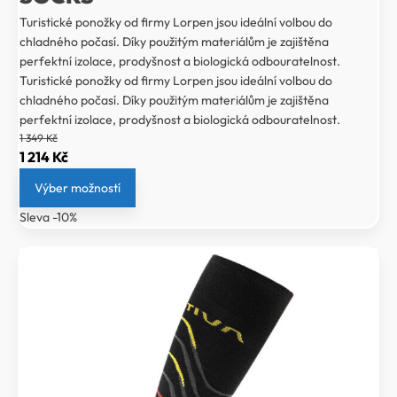
Turistické ponožky od firmy Lorpen jsou ideální volbou do
chladného počasí. Díky použitým materiálům je zajištěna
perfektní izolace, prodyšnost a biologická odbouratelnost.
Turistické ponožky od firmy Lorpen jsou ideální volbou do
chladného počasí. Díky použitým materiálům je zajištěna
perfektní izolace, prodyšnost a biologická odbouratelnost.
1 349
Kč
Původní
Aktuální
1 214
Kč
cena
cena
Výber možností
byla:
je:
Sleva -10%
1
1
349 Kč.
214 Kč.