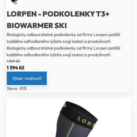
LORPEN - PODKOLENKY T3+
BIOWARMER SKI
Biologicky odbouratelné podkolenky od firmy Lorpen potěší
každého odhodlaného lyžaře svojí izolací a prodyšností.
Biologicky odbouratelné podkolenky od firmy Lorpen potěší
každého odhodlaného lyžaře svojí izolací a prodyšností.
1 549
Kč
Původní
Aktuální
1 394
Kč
cena
cena
Výber možností
byla:
je:
Sleva -10%
1
1
549 Kč.
394 Kč.