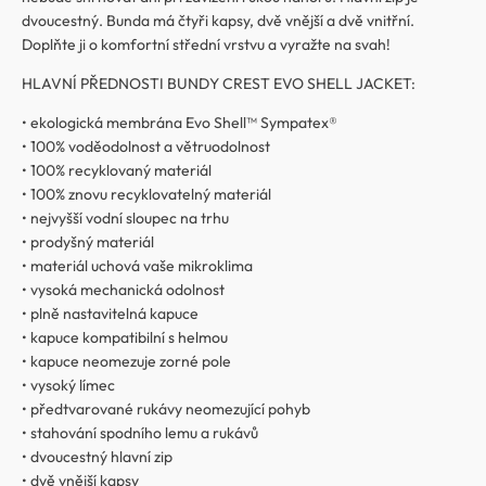
dvoucestný. Bunda má čtyři kapsy, dvě vnější a dvě vnitřní.
Doplňte ji o komfortní střední vrstvu a vyražte na svah!
HLAVNÍ PŘEDNOSTI BUNDY CREST EVO SHELL JACKET:
• ekologická membrána Evo Shell™ Sympatex®
• 100% voděodolnost a větruodolnost
• 100% recyklovaný materiál
• 100% znovu recyklovatelný materiál
• nejvyšší vodní sloupec na trhu
• prodyšný materiál
• materiál uchová vaše mikroklima
• vysoká mechanická odolnost
• plně nastavitelná kapuce
• kapuce kompatibilní s helmou
• kapuce neomezuje zorné pole
• vysoký límec
• předtvarované rukávy neomezující pohyb
• stahování spodního lemu a rukávů
• dvoucestný hlavní zip
• dvě vnější kapsy