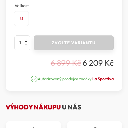
Velikost
M
La
ZVOLTE VARIANTU
Sportiva
-
Bunda
6 899
Kč
6 209
Kč
CREST
Původní
Aktuální
EVO
cena
cena
SHELL
JACKET
Autorizovaný prodejce značky
La Sportiva
byla:
je:
MEN
6
6
množství
899 Kč.
209 Kč.
VÝHODY NÁKUPU
U NÁS