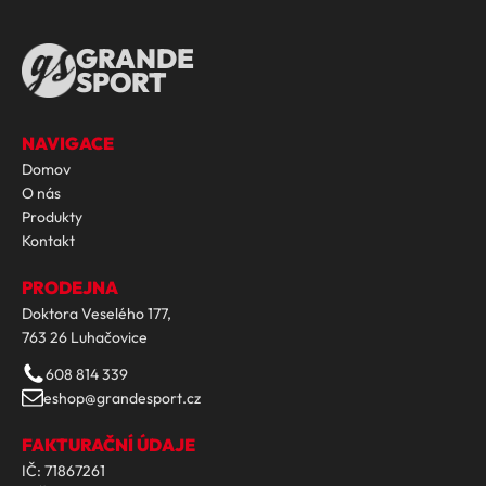
GRANDE
SPORT
NAVIGACE
Domov
O nás
Produkty
Kontakt
PRODEJNA
Doktora Veselého 177,
763 26 Luhačovice
608 814 339
eshop@grandesport.cz
FAKTURAČNÍ ÚDAJE
IČ: 71867261