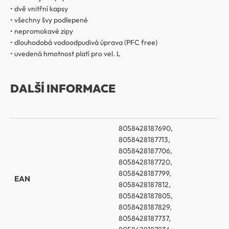
• dvě vnitřní kapsy
• všechny švy podlepené
• nepromokavé zipy
• dlouhodobá vodoodpudivá úprava (PFC free)
• uvedená hmotnost platí pro vel. L
DALŠÍ INFORMACE
8058428187690,
8058428187713,
8058428187706,
8058428187720,
8058428187799,
EAN
8058428187812,
8058428187805,
8058428187829,
8058428187737,