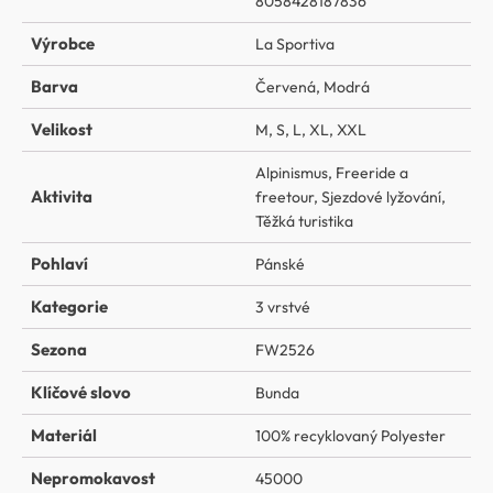
8058428187836
Výrobce
La Sportiva
Barva
Červená
,
Modrá
Velikost
M
,
S
,
L
,
XL
,
XXL
Alpinismus
,
Freeride a
Aktivita
freetour
,
Sjezdové lyžování
,
Těžká turistika
Pohlaví
Pánské
Kategorie
3 vrstvé
Sezona
FW2526
Klíčové slovo
Bunda
Materiál
100% recyklovaný Polyester
Nepromokavost
45000