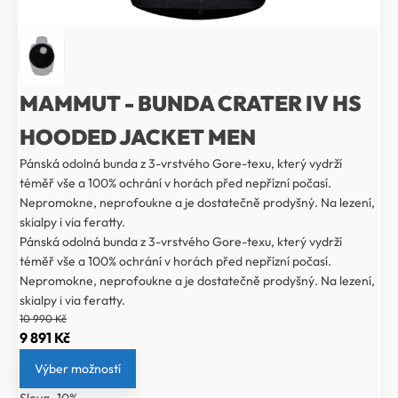
MAMMUT - BUNDA CRATER IV HS
HOODED JACKET MEN
Pánská odolná bunda z 3-vrstvého Gore-texu, který vydrží
téměř vše a 100% ochrání v horách před nepřízní počasí.
Nepromokne, neprofoukne a je dostatečně prodyšný. Na lezení,
skialpy i via feratty.
Pánská odolná bunda z 3-vrstvého Gore-texu, který vydrží
téměř vše a 100% ochrání v horách před nepřízní počasí.
Nepromokne, neprofoukne a je dostatečně prodyšný. Na lezení,
skialpy i via feratty.
10 990
Kč
Původní
Aktuální
9 891
Kč
cena
cena
Výber možností
byla:
je: