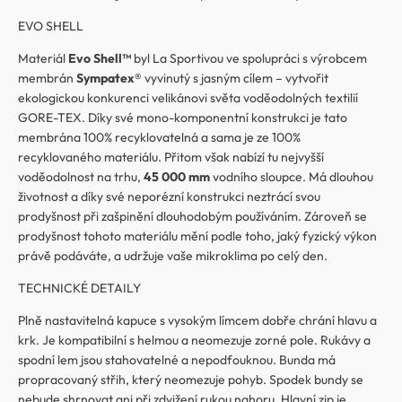
EVO SHELL
Materiál
Evo Shell™
byl La Sportivou ve spolupráci s výrobcem
membrán
Sympatex®
vyvinutý s jasným cílem – vytvořit
ekologickou konkurenci velikánovi světa voděodolných textilií
GORE-TEX. Díky své mono-komponentní konstrukci je tato
membrána 100% recyklovatelná a sama je ze 100%
recyklovaného materiálu. Přitom však nabízí tu nejvyšší
voděodolnost na trhu,
45 000 mm
vodního sloupce. Má dlouhou
životnost a díky své neporézní konstrukci neztrácí svou
prodyšnost při zašpinění dlouhodobým používáním. Zároveň se
prodyšnost tohoto materiálu mění podle toho, jaký fyzický výkon
právě podáváte, a udržuje vaše mikroklima po celý den.
TECHNICKÉ DETAILY
Plně nastavitelná kapuce s vysokým límcem dobře chrání hlavu a
krk. Je kompatibilní s helmou a neomezuje zorné pole. Rukávy a
spodní lem jsou stahovatelné a nepodfouknou. Bunda má
propracovaný střih, který neomezuje pohyb. Spodek bundy se
nebude shrnovat ani při zdvižení rukou nahoru. Hlavní zip je