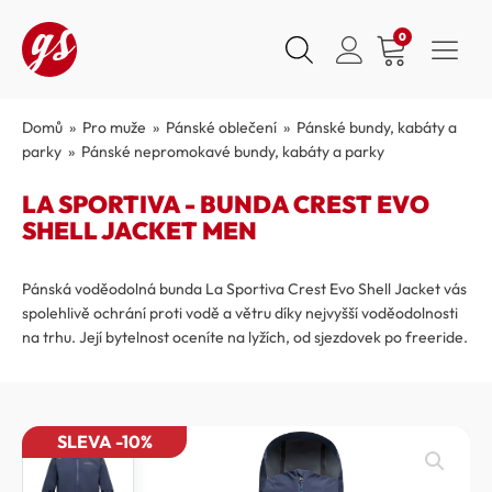
0
Domů
»
Pro muže
»
Pánské oblečení
»
Pánské bundy, kabáty a
parky
»
Pánské nepromokavé bundy, kabáty a parky
LA SPORTIVA - BUNDA CREST EVO
SHELL JACKET MEN
Pánská voděodolná bunda La Sportiva Crest Evo Shell Jacket vás
spolehlivě ochrání proti vodě a větru díky nejvyšší voděodolnosti
na trhu. Její bytelnost oceníte na lyžích, od sjezdovek po freeride.
SLEVA -10%