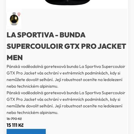
LA SPORTIVA - BUNDA
SUPERCOULOIR GTX PRO JACKET
MEN
Pánská voděodolná goretexová bunda La Sportiva Supercouloir
GTX Pro Jacket vás ochrání v extrémních podmínkách, kdy si
nemůžete dovolit selhání. Její robustnost oceníte na ledolezení
nebo technickém alpinismu.
Pánská voděodolná goretexová bunda La Sportiva Supercouloir
GTX Pro Jacket vás ochrání v extrémních podmínkách, kdy si
nemůžete dovolit selhání. Její robustnost oceníte na ledolezení
nebo technickém alpinismu.
16 790
Kč
Původní
Aktuální
15 111
Kč
cena
cena