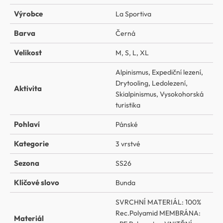
Výrobce
La Sportiva
Barva
Černá
Velikost
M
,
S
,
L
,
XL
Alpinismus
,
Expediční lezení
,
Drytooling
,
Ledolezení
,
Aktivita
Skialpinismus
,
Vysokohorská
turistika
Pohlaví
Pánské
Kategorie
3 vrstvé
Sezona
SS26
Klíčové slovo
Bunda
SVRCHNÍ MATERIÁL: 100%
Rec.Polyamid MEMBRÁNA:
Materiál