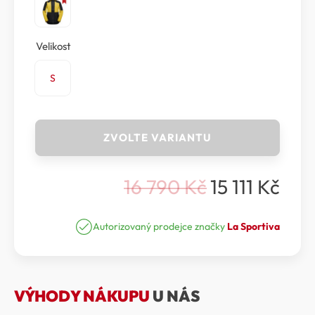
Velikost
S
La
ZVOLTE VARIANTU
Sportiva
-
Bunda
16 790
Kč
15 111
Kč
SUPERCOULOIR
Původní
Aktuální
GTX
cena
cena
PRO
JACKET
Autorizovaný prodejce značky
La Sportiva
byla:
je:
MEN
16
15
množství
790 Kč.
111 Kč.
VÝHODY NÁKUPU
U NÁS