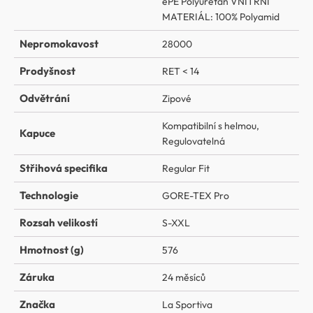
ePE Polyuretan VNITŘNÍ
MATERIÁL: 100% Polyamid
Nepromokavost
28000
Prodyšnost
RET < 14
Odvětrání
Zipové
Kompatibilní s helmou
,
Kapuce
Regulovatelná
Střihová specifika
Regular Fit
Technologie
GORE-TEX Pro
Rozsah velikostí
S-XXL
Hmotnost (g)
576
Záruka
24 měsíců
Značka
La Sportiva