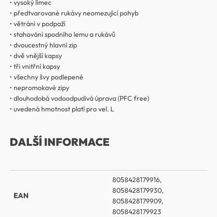
• vysoký límec
• předtvarované rukávy neomezující pohyb
• větrání v podpaží
• stahování spodního lemu a rukávů
• dvoucestný hlavní zip
• dvě vnější kapsy
• tři vnitřní kapsy
• všechny švy podlepené
• nepromokavé zipy
• dlouhodobá vodoodpudivá úprava (PFC free)
• uvedená hmotnost platí pro vel. L
DALŠÍ INFORMACE
8058428179916,
8058428179930,
EAN
8058428179909,
8058428179923