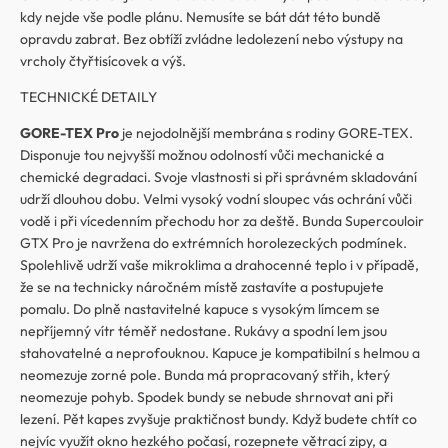
kdy nejde vše podle plánu. Nemusíte se bát dát této bundě
opravdu zabrat. Bez obtíží zvládne ledolezení nebo výstupy na
vrcholy čtyřtisícovek a výš.
TECHNICKÉ DETAILY
GORE-TEX Pro
je nejodolnější membrána s rodiny GORE-TEX.
Disponuje tou nejvyšší možnou odolností vůči mechanické a
chemické degradaci. Svoje vlastnosti si při správném skladování
udrží dlouhou dobu. Velmi vysoký vodní sloupec vás ochrání vůči
vodě i při vícedenním přechodu hor za deště. Bunda Supercouloir
GTX Pro je navržena do extrémních horolezeckých podmínek.
Spolehlivě udrží vaše mikroklima a drahocenné teplo i v případě,
že se na technicky náročném místě zastavíte a postupujete
pomalu. Do plně nastavitelné kapuce s vysokým límcem se
nepříjemný vítr téměř nedostane. Rukávy a spodní lem jsou
stahovatelné a neprofouknou. Kapuce je kompatibilní s helmou a
neomezuje zorné pole. Bunda má propracovaný střih, který
neomezuje pohyb. Spodek bundy se nebude shrnovat ani při
lezení. Pět kapes zvyšuje praktičnost bundy. Když budete chtít co
nejvíc využít okno hezkého počasí, rozepnete větrací zipy, a