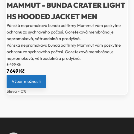
MAMMUT - BUNDA CRATER LIGHT
HS HOODED JACKET MEN
Pánská nepromokavá bunda od firmy Mammut vám poskytne
ochranu za sychravého počasí. Goretexová membrána je
nepromokavá, větruodolná a prodyšná.
Pánská nepromokavá bunda od firmy Mammut vám poskytne
ochranu za sychravého počasí. Goretexová membrána je
nepromokavá, větruodolná a prodyšná.
8 499
Kč
Původní
Aktuální
7 649
Kč
cena
cena
Výber možností
byla:
je:
Sleva -10%
8
7
499 Kč.
649 Kč.