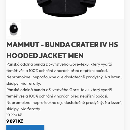
MAMMUT - BUNDA CRATER IV HS
HOODED JACKET MEN
Pánská odolná bunda z 3-vrstvého Gore-texu, který vydrží
téměř vše a 100% ochrání v horách před nepřízní počasí.
Nepromokne, neprofoukne a je dostatečně prodyšný. Na lezení,
skialpy i via feratty.
Pánská odolná bunda z 3-vrstvého Gore-texu, který vydrží
téměř vše a 100% ochrání v horách před nepřízní počasí.
Nepromokne, neprofoukne a je dostatečně prodyšný. Na lezení,
skialpy i via feratty.
10 990
Kč
Původní
Aktuální
9 891
Kč
cena
cena