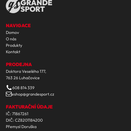
GRANDE
SPORT
NAVIGACE
Domov
O nás
Produkty
Kontakt
PRODEJNA
Doktora Veselého 177,
763 26 Luhačovice
608 814 339
eshop@grandesport.cz
FAKTURAČNÍ ÚDAJE
IČ: 71867261
DIČ: CZ8201184200
Přemysl Doruška