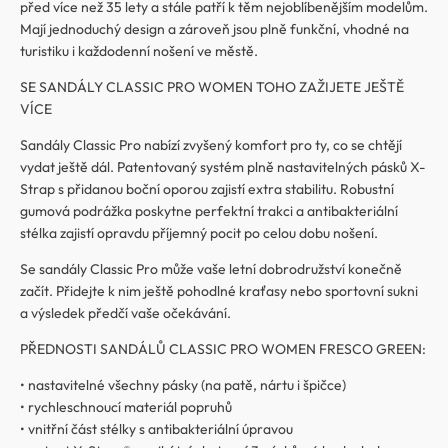
před více než 35 lety a stále patří k těm nejoblíbenějším modelům.
Mají jednoduchý design a zároveň jsou plně funkční, vhodné na
turistiku i každodenní nošení ve městě.
SE SANDÁLY CLASSIC PRO WOMEN TOHO ZAŽIJETE JEŠTĚ
VÍCE
Sandály Classic Pro nabízí zvyšený komfort pro ty, co se chtějí
vydat ještě dál. Patentovaný systém plně nastavitelných pásků X-
Strap s přidanou boční oporou zajistí extra stabilitu. Robustní
gumová podrážka poskytne perfektní trakci a antibakteriální
stélka zajistí opravdu příjemný pocit po celou dobu nošení.
Se sandály Classic Pro může vaše letní dobrodružství konečně
začít. Přidejte k nim ještě pohodlné kraťasy nebo sportovní sukni
a výsledek předčí vaše očekávání.
PŘEDNOSTI SANDÁLŮ CLASSIC PRO WOMEN FRESCO GREEN:
• nastavitelné všechny pásky (na patě, nártu i špičce)
• rychleschnoucí materiál popruhů
• vnitřní část stélky s antibakteriální úpravou