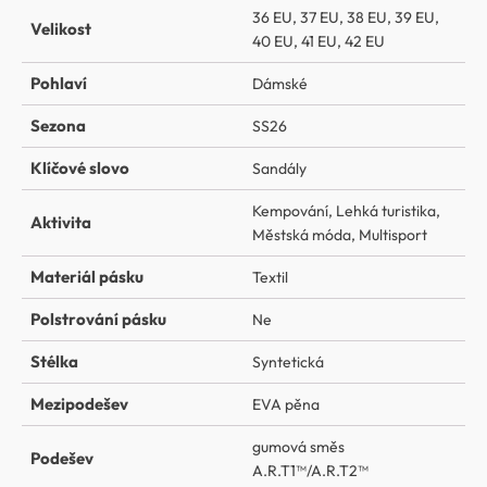
36 EU
,
37 EU
,
38 EU
,
39 EU
,
Velikost
40 EU
,
41 EU
,
42 EU
Pohlaví
Dámské
Sezona
SS26
Klíčové slovo
Sandály
Kempování
,
Lehká turistika
,
Aktivita
Městská móda
,
Multisport
Materiál pásku
Textil
Polstrování pásku
Ne
Stélka
Syntetická
Mezipodešev
EVA pěna
gumová směs
Podešev
A.R.T1™/A.R.T2™