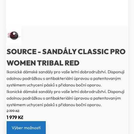
SOURCE - SANDÁLY CLASSIC PRO
WOMEN TRIBAL RED
Ikonické dámské sandály pro vaše letní dobrodružství. Disponují
odolnou podrážkou s antibakteriální úpravou a patentovaným
systémem uchycení pásků s přidanou boční oporou.
Ikonické dámské sandály pro vaše letní dobrodružství. Disponují
odolnou podrážkou s antibakteriální úpravou a patentovaným
systémem uchycení pásků s přidanou boční oporou.
2 199
Kč
Původní
Aktuální
1 979
Kč
cena
cena
Výber možností
byla:
je: