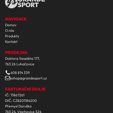
SPORT
NAVIGACE
Domov
O nás
Produkty
Kontakt
PRODEJNA
Doktora Veselého 177,
763 26 Luhačovice
608 814 339
eshop@grandesport.cz
FAKTURAČNÍ ÚDAJE
IČ: 71867261
DIČ: CZ8201184200
Přemysl Doruška
763 24, Vlachovice 324