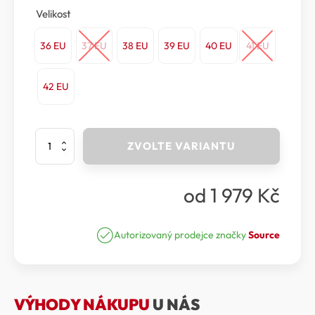
Velikost
36 EU
37 EU
38 EU
39 EU
40 EU
41 EU
42 EU
Source
ZVOLTE VARIANTU
-
Sandály
Classic
od
1 979
Kč
Pro
Women
Fresco
green
Autorizovaný prodejce značky
Source
množství
VÝHODY NÁKUPU
U NÁS