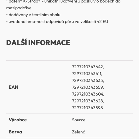
• patent X-Strap® - unikátní ukotvení 3 pásků v 6 bodech do
mezipodešve
• dodávány v textilním obalu
• uvedená hmotnost odpovídá páru ve velikosti 42 EU
DALŠÍ INFORMACE
7297210343642,
7297210343611,
7297210343635,
EAN
7297210343659,
7297210343604,
7297210343628,
7297210343598
Výrobce
Source
Barva
Zelená