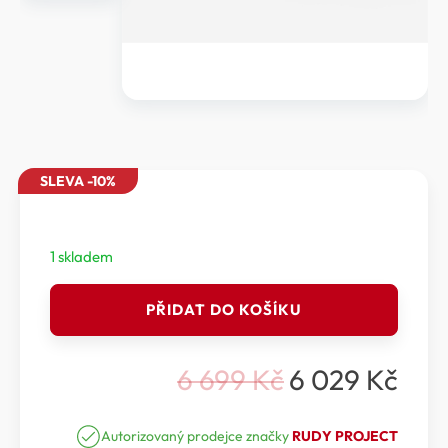
SLEVA -10%
1 skladem
RUDY
PŘIDAT DO KOŠÍKU
PROJECT
TURBOLENCE
-
6 699
Kč
6 029
Kč
SPORTOVNÍ
Původní
Aktuální
BRÝLE
cena
cena
RUDY
PROJECT
Autorizovaný prodejce značky
RUDY PROJECT