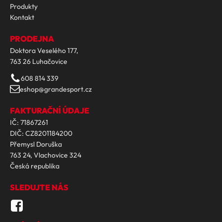
Produkty
Kontakt
PRODEJNA
Doktora Veselého 177,
763 26 Luhačovice
608 814 339
eshop@grandesport.cz
FAKTURAČNÍ ÚDAJE
IČ: 71867261
DIČ: CZ8201184200
Přemysl Doruška
763 24, Vlachovice 324
Česká republika
SLEDUJTE NÁS