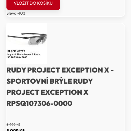
VLOŽIT DO KOŠÍKU
byla:
je:
Sleva -10%
9
8
599 Kč.
639 Kč.
RUDY PROJECT EXCEPTION X -
SPORTOVNÍ BRÝLE RUDY
PROJECT EXCEPTION X
RPSQ107306-0000
8 999
Kč
Původní
Aktuální
8 099
Kč