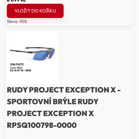
cena
cena
VLOŽIT DO KOŠÍKU
byla:
je:
Sleva -10%
8
8
999 Kč.
099 Kč.
RUDY PROJECT EXCEPTION X -
SPORTOVNÍ BRÝLE RUDY
PROJECT EXCEPTION X
RPSQ100798-0000