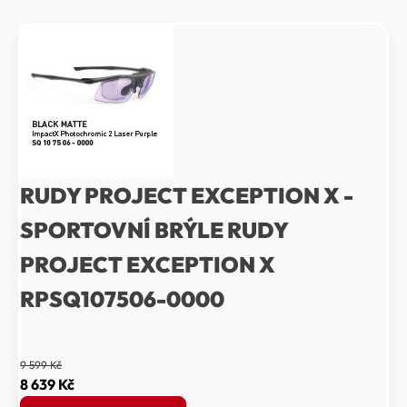
RUDY PROJECT EXCEPTION X -
SPORTOVNÍ BRÝLE RUDY
PROJECT EXCEPTION X
RPSQ107506-0000
9 599
Kč
Původní
Aktuální
8 639
Kč
cena
cena