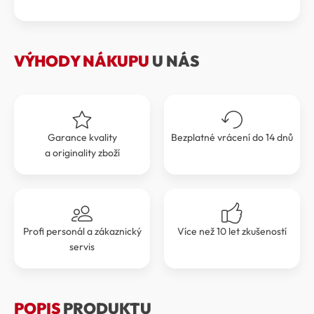
byla:
je:
TURBOLENCE
6
6
RPSP897306-
SHN0
699 Kč.
029 Kč.
množství
VÝHODY NÁKUPU
U NÁS
Garance kvality
Bezplatné vrácení do 14 dnů
a originality zboží
Profi personál a zákaznický
Více než 10 let zkušeností
servis
POPIS
PRODUKTU