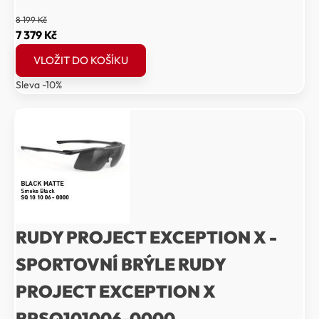
8 199
Kč
Původní
Aktuální
7 379
Kč
cena
cena
VLOŽIT DO KOŠÍKU
byla:
je:
Sleva -10%
8
7
199 Kč.
379 Kč.
RUDY PROJECT EXCEPTION X -
SPORTOVNÍ BRÝLE RUDY
PROJECT EXCEPTION X
RPSQ101006-0000