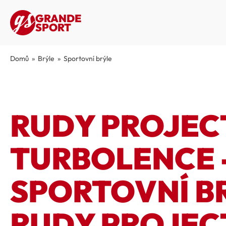
GRANDE
SPORT
Domů
»
Brýle
»
Sportovní brýle
RUDY PROJEC
TURBOLENCE 
SPORTOVNÍ B
RUDY PROJEC