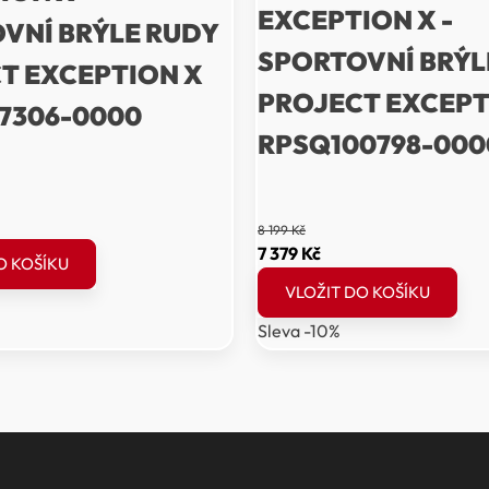
EXCEPTION X -
VNÍ BRÝLE RUDY
SPORTOVNÍ BRÝL
T EXCEPTION X
PROJECT EXCEPT
7306-0000
RPSQ100798-000
ální
8 199
Kč
a
Původní
Aktuální
7 379
Kč
O KOŠÍKU
cena
cena
VLOŽIT DO KOŠÍKU
byla:
je:
Sleva -10%
Kč.
8
7
199 Kč.
379 Kč.