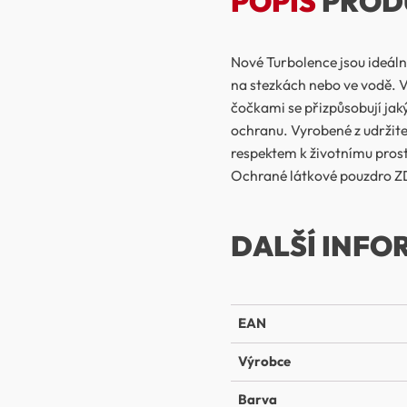
POPIS
PROD
Nové Turbolence jsou ideální b
na stezkách nebo ve vodě. 
čočkami se přizpůsobují jak
ochranu. Vyrobené z udržite
respektem k životnímu prost
Ochrané látkové pouzdro
DALŠÍ INFO
EAN
Výrobce
Barva