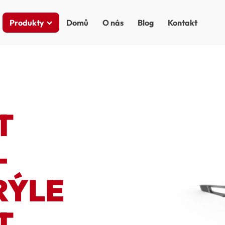
Produkty
Domů
O nás
Blog
Kontakt
T
-
RÝLE
T