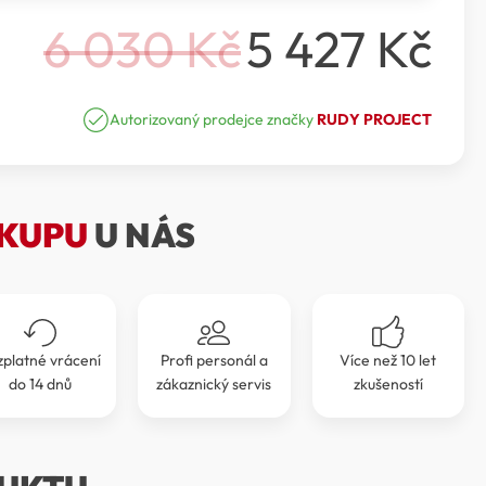
6 030
Kč
5 427
Kč
Původní
Aktuální
cena
cena
Autorizovaný prodejce značky
RUDY PROJECT
byla:
je:
6
5
KUPU
U NÁS
030 Kč.
427 Kč.
zplatné vrácení
Profi personál a
Více než 10 let
do 14 dnů
zákaznický servis
zkušeností