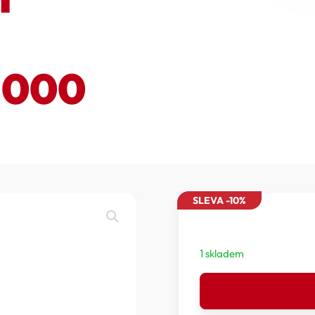
N000
SLEVA -10%
1 skladem
RUDY
PROJECT
TURBOLENCE