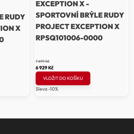
EXCEPTION X -
SPORTOVNÍ BRÝLE RUDY
E RUDY
PROJECT EXCEPTION X
ION X
RPSQ101006-0000
0
7 699
Kč
Původní
Aktuální
6 929
Kč
cena
cena
VLOŽIT DO KOŠÍKU
byla:
je:
Sleva -10%
7
6
699 Kč.
929 Kč.