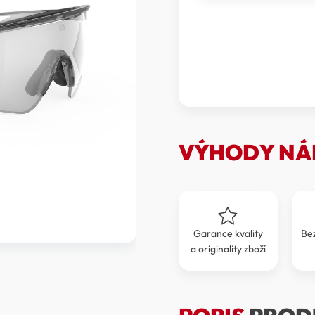
-
SPORTOVNÍ
BRÝLE
RUDY
PROJECT
TURBOLENCE
RPSP897833-
N000
množství
VÝHODY NÁ
Garance kvality
Be
a originality zboží