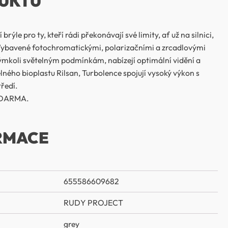
UKTU
rýle pro ty, kteří rádi překonávají své limity, ať už na silnici,
Vybavené fotochromatickými, polarizačními a zrcadlovými
ýmkoli světelným podmínkám, nabízejí optimální vidění a
lného bioplastu Rilsan, Turbolence spojují vysoký výkon s
ředí.
 ZDARMA.
RMACE
655586609682
RUDY PROJECT
grey