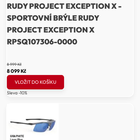
RUDY PROJECT EXCEPTION X -
SPORTOVNÍ BRÝLE RUDY
PROJECT EXCEPTION X
RPSQ107306-0000
8 999
Kč
Původní
Aktuální
8 099
Kč
cena
cena
VLOŽIT DO KOŠÍKU
byla:
je:
Sleva -10%
8
8
999 Kč.
099 Kč.