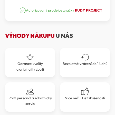
BRÝLE
cena
cena
RUDY
PROJECT
Autorizovaný prodejce značky
RUDY PROJECT
byla:
je:
TURBOLENCE
6
5
RPSP897558-
N000
030 Kč.
427 Kč.
množství
VÝHODY NÁKUPU
U NÁS
Garance kvality
Bezplatné vrácení do 14 dnů
a originality zboží
Profi personál a zákaznický
Více než 10 let zkušeností
servis