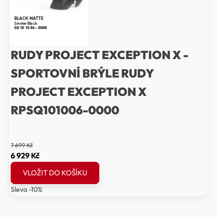
RUDY PROJECT EXCEPTION X -
SPORTOVNÍ BRÝLE RUDY
PROJECT EXCEPTION X
RPSQ101006-0000
7 699
Kč
Původní
Aktuální
6 929
Kč
cena
cena
VLOŽIT DO KOŠÍKU
byla:
je:
Sleva -10%
7
6
699 Kč.
929 Kč.