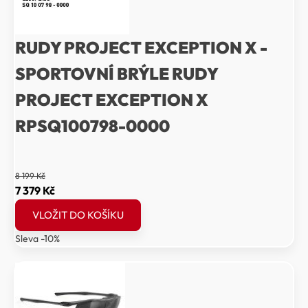
RUDY PROJECT EXCEPTION X -
SPORTOVNÍ BRÝLE RUDY
PROJECT EXCEPTION X
RPSQ100798-0000
8 199
Kč
Původní
Aktuální
7 379
Kč
cena
cena
VLOŽIT DO KOŠÍKU
byla:
je:
Sleva -10%
8
7
199 Kč.
379 Kč.