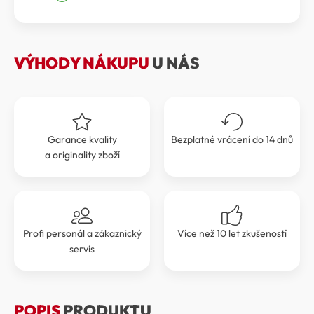
byla:
je:
9
8
599 Kč.
639 Kč.
VÝHODY NÁKUPU
U NÁS
Garance kvality
Bezplatné vrácení do 14 dnů
a originality zboží
Profi personál a zákaznický
Více než 10 let zkušeností
servis
POPIS
PRODUKTU