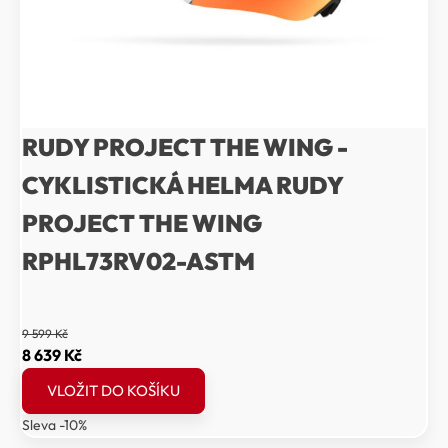
RUDY PROJECT THE WING -
CYKLISTICKÁ HELMA RUDY
PROJECT THE WING
RPHL73RV02-ASTM
9 599
Kč
Původní
Aktuální
8 639
Kč
cena
cena
VLOŽIT DO KOŠÍKU
byla:
je:
Sleva -10%
9
8