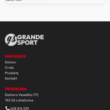
9
8
149 Kč.
234 Kč.
GRANDE
SPORT
NAVIGACE
Domov
O nás
Produkty
Kontakt
PRODEJNA
Doktora Veselého 177,
763 26 Luhačovice
608 814 339