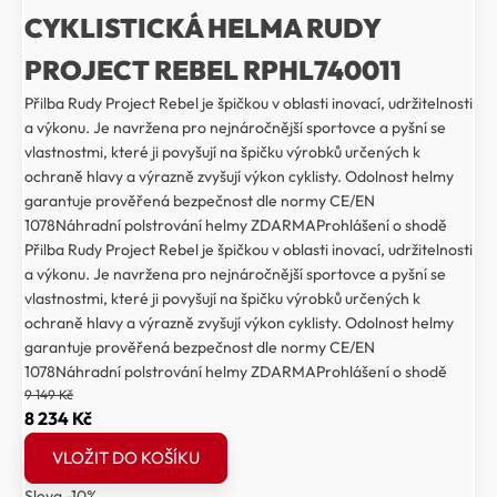
CYKLISTICKÁ HELMA RUDY
PROJECT REBEL RPHL740011
Přilba Rudy Project Rebel je špičkou v oblasti inovací, udržitelnosti
a výkonu. Je navržena pro nejnáročnější sportovce a pyšní se
vlastnostmi, které ji povyšují na špičku výrobků určených k
ochraně hlavy a výrazně zvyšují výkon cyklisty. Odolnost helmy
garantuje prověřená bezpečnost dle normy CE/EN
1078Náhradní polstrování helmy ZDARMAProhlášení o shodě
Přilba Rudy Project Rebel je špičkou v oblasti inovací, udržitelnosti
a výkonu. Je navržena pro nejnáročnější sportovce a pyšní se
vlastnostmi, které ji povyšují na špičku výrobků určených k
ochraně hlavy a výrazně zvyšují výkon cyklisty. Odolnost helmy
garantuje prověřená bezpečnost dle normy CE/EN
1078Náhradní polstrování helmy ZDARMAProhlášení o shodě
9 149
Kč
Původní
Aktuální
8 234
Kč
cena
cena
VLOŽIT DO KOŠÍKU
byla:
je:
Sleva -10%