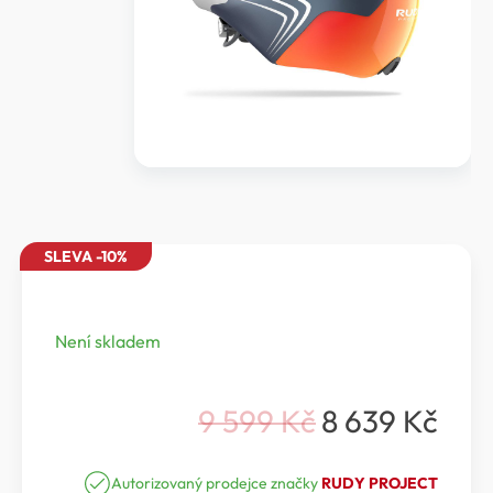
SLEVA -10%
Není skladem
9 599
Kč
8 639
Kč
Původní
Aktuální
cena
cena
Autorizovaný prodejce značky
RUDY PROJECT