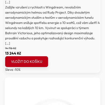
[…]
Zažijte vzrušení z rychlosti s Wingdream, revolučním
aerodynamickým helmou od Rudy Project. Díky dvouletým
aerodynamickým studiím a testům v aerodynamickém tunelu
Wingdream snižuje spotřebu energie o 10 wattů, což vám ušetří 4
sekundy na každých 10 km. Vyvinut ve spolupráci s týmem
Bahrain Victorious, jeho optimalizovaný design maximalizuje
proudění vzduchu a poskytuje rozhodující konkurenční výhodu.
[…]
14 716
Kč
Původní
Aktuální
13 244
Kč
cena
cena
VLOŽIT DO KOŠÍKU
byla:
je:
Sleva -10%
14
13
716 Kč.
244 Kč.