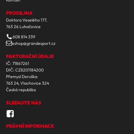
Kontakt
PRODEJNA
Doktora Veselého 177,
763 26 Luhačovice
608 814 339
eshop@grandesport.cz
FAKTURAČNÍ ÚDAJE
IČ: 71867261
DIČ: CZ8201184200
Přemysl Doruška
763 24, Vlachovice 324
Česká republika
SLEDUJTE NÁS
PRÁVNÍ INFORMACE