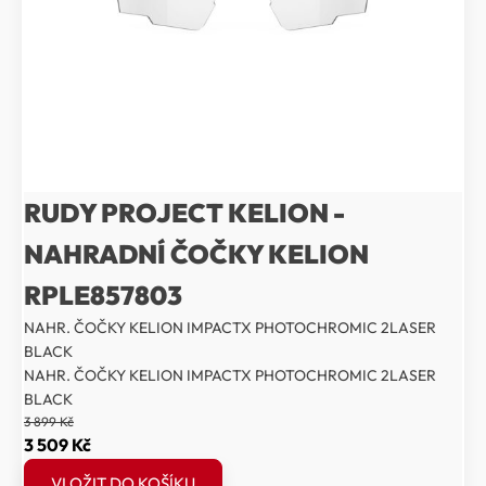
RUDY PROJECT KELION -
NAHRADNÍ ČOČKY KELION
RPLE857803
NAHR. ČOČKY KELION IMPACTX PHOTOCHROMIC 2LASER
BLACK
NAHR. ČOČKY KELION IMPACTX PHOTOCHROMIC 2LASER
BLACK
3 899
Kč
Původní
Aktuální
3 509
Kč
cena
cena
VLOŽIT DO KOŠÍKU