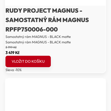
RUDY PROJECT MAGNUS -
SAMOSTATNÝ RÁM MAGNUS
RPFP750006-000
Samostatný rám MAGNUS - BLACK matte
Samostatný rám MAGNUS - BLACK matte
3 799
Kč
Původní
Aktuální
3 419
Kč
cena
cena
VLOŽIT DO KOŠÍKU
byla:
je:
Sleva -10%
3
3
799 Kč.
419 Kč.