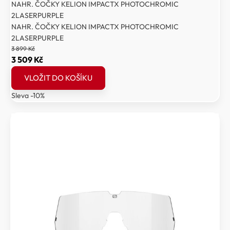
NAHR. ČOČKY KELION IMPACTX PHOTOCHROMIC
2LASERPURPLE
NAHR. ČOČKY KELION IMPACTX PHOTOCHROMIC
2LASERPURPLE
3 899
Kč
Původní
Aktuální
3 509
Kč
cena
cena
VLOŽIT DO KOŠÍKU
byla:
je:
Sleva -10%
3
3
899 Kč.
509 Kč.