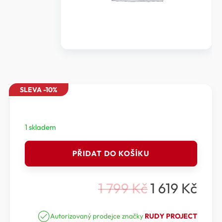
SLEVA -10%
1 skladem
RUDY
PŘIDAT DO KOŠÍKU
PROJECT
STARDASH
-
1 799
Kč
1 619
Kč
NÁHRADNÍ
Původní
Aktuální
ČOČKY
cena
cena
STARDASH
RPLE813803
Autorizovaný prodejce značky
RUDY PROJECT