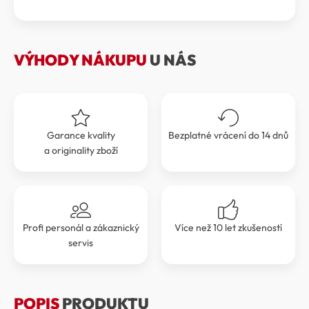
byla:
je:
množství
1
1
799 Kč.
619 Kč.
VÝHODY NÁKUPU
U NÁS
Garance kvality
Bezplatné vrácení do 14 dnů
a originality zboží
Profi personál a zákaznický
Více než 10 let zkušeností
servis
POPIS
PRODUKTU