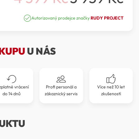
Původní
Aktuální
cena
cena
Autorizovaný prodejce značky
RUDY PROJECT
byla:
je:
4
3
KUPU
U NÁS
399 Kč.
959 Kč.
zplatné vrácení
Profi personál a
Více než 10 let
do 14 dnů
zákaznický servis
zkušeností
UKTU