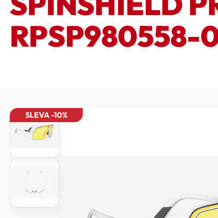
SPINSHIELD P
RPSP980558-
SLEVA -10%