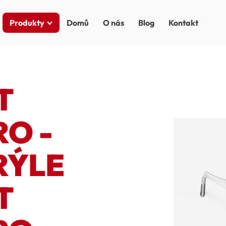
Produkty
Domů
O nás
Blog
Kontakt
T
RO -
RÝLE
T