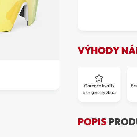
SPORTOVNÍ
BRÝLE
RUDY
PROJECT
SPINSHIELD
PRO
RPSP980558-
0000
VÝHODY NÁ
množství
Garance kvality
Be
a originality zboží
POPIS
PROD