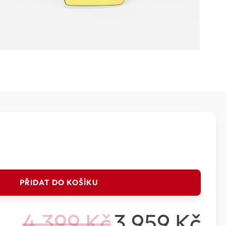
PŘIDAT DO KOŠÍKU
4 399
Kč
3 959
Kč