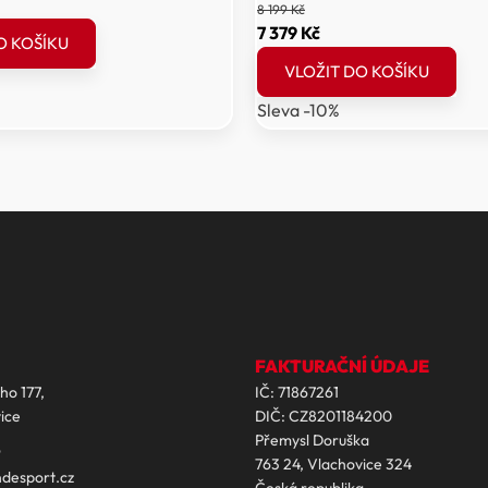
ální
8 199
Kč
a
Původní
Aktuální
7 379
Kč
O KOŠÍKU
cena
cena
VLOŽIT DO KOŠÍKU
byla:
je:
Sleva -10%
Kč.
8
7
199 Kč.
379 Kč.
FAKTURAČNÍ ÚDAJE
ho 177,
IČ: 71867261
ice
DIČ: CZ8201184200
Přemysl Doruška
9
763 24, Vlachovice 324
desport.cz