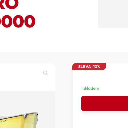
RO
0000
SLEVA -10%
1 skladem
RUDY
PROJECT
SPINSHIELD
PRO
-