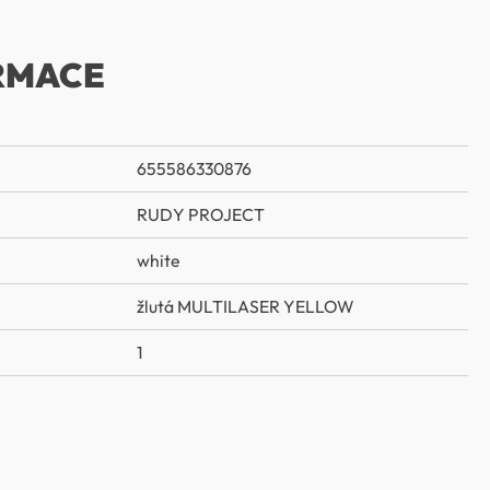
RMACE
655586330876
RUDY PROJECT
white
žlutá MULTILASER YELLOW
1