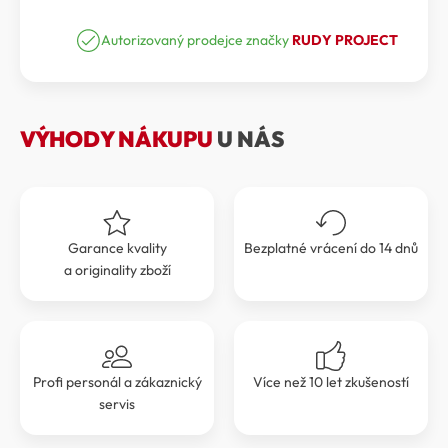
BRÝLE
cena
cena
RUDY
PROJECT
Autorizovaný prodejce značky
RUDY PROJECT
byla:
je:
PROPULSE
3
3
RPSP625833-
0000
399 Kč.
059 Kč.
množství
VÝHODY NÁKUPU
U NÁS
Garance kvality
Bezplatné vrácení do 14 dnů
a originality zboží
Profi personál a zákaznický
Více než 10 let zkušeností
servis