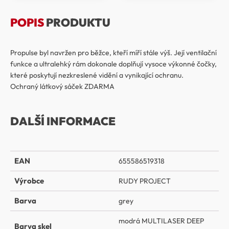
POPIS
PRODUKTU
Propulse byl navržen pro běžce, kteří míří stále výš. Její ventilační
funkce a ultralehký rám dokonale doplňují vysoce výkonné čočky,
které poskytují nezkreslené vidění a vynikající ochranu.
Ochraný látkový sáček ZDARMA
DALŠÍ INFORMACE
EAN
655586519318
Výrobce
RUDY PROJECT
Barva
grey
modrá MULTILASER DEEP
Barva skel