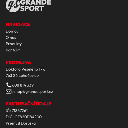
GRANDE
SPORT
NAVIGACE
Domov
O nás
Produkty
Kontakt
PRODEJNA
Doktora Veselého 177,
763 26 Luhačovice
608 814 339
eshop@grandesport.cz
FAKTURAČNÍ ÚDAJE
IČ: 71867261
DIČ: CZ8201184200
Přemysl Doruška