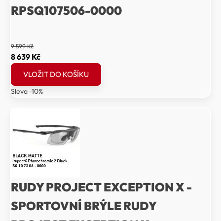
RPSQ107506-0000
9 599
Kč
Původní
Aktuální
8 639
Kč
cena
cena
VLOŽIT DO KOŠÍKU
byla:
je:
Sleva -10%
9
8
599 Kč.
639 Kč.
RUDY PROJECT EXCEPTION X -
SPORTOVNÍ BRÝLE RUDY