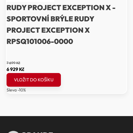
RUDY PROJECT EXCEPTION X -
SPORTOVNÍ BRÝLE RUDY
PROJECT EXCEPTION X
RPSQ101006-0000
7 699
Kč
Původní
Aktuální
6 929
Kč
cena
cena
VLOŽIT DO KOŠÍKU
byla:
je:
Sleva -10%
7
6
699 Kč.
929 Kč.