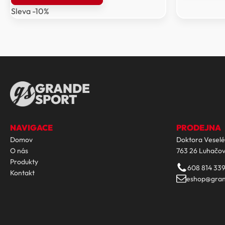
byla:
je:
999 Kč.
099 
Sleva -10%
9
8
599 Kč.
639 Kč.
GRANDE
SPORT
NAVIGACE
PRODEJNA
Domov
Doktora Veselé
O nás
763 26 Luhačov
Produkty
608 814 33
Kontakt
eshop@gran