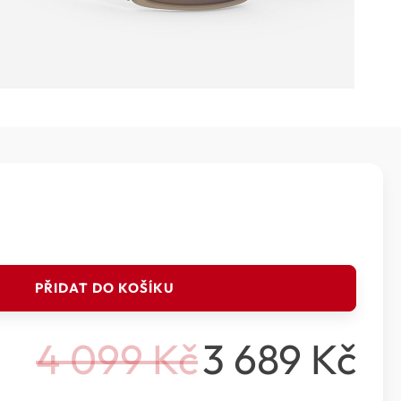
PŘIDAT DO KOŠÍKU
4 099
Kč
3 689
Kč
Původní
Aktuální