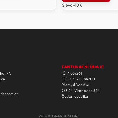
Sleva -10%
Kč.
8
7
199 Kč.
379 Kč.
FAKTURAČNÍ ÚDAJE
ho 177,
IČ: 71867261
ice
DIČ: CZ8201184200
Přemysl Doruška
9
763 24, Vlachovice 324
desport.cz
Česká republika
2024 © GRANDE SPORT