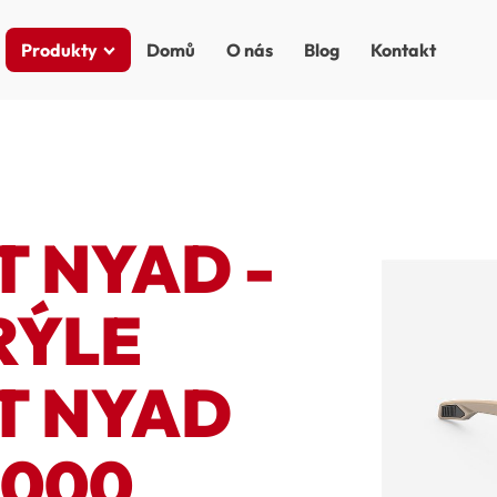
Produkty
Domů
O nás
Blog
Kontakt
 NYAD -
RÝLE
T NYAD
0000