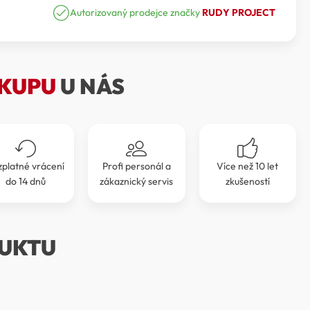
cena
cena
Autorizovaný prodejce značky
RUDY PROJECT
byla:
je:
4
3
KUPU
U NÁS
099 Kč.
689 Kč.
zplatné vrácení
Profi personál a
Více než 10 let
do 14 dnů
zákaznický servis
zkušeností
UKTU