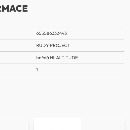
RMACE
655586332443
RUDY PROJECT
hnědá HI-ALTITUDE
1