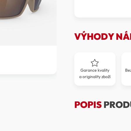
NYAD
RPSP929855-
0000
množství
VÝHODY NÁ
Garance kvality
Be
a originality zboží
POPIS
PROD