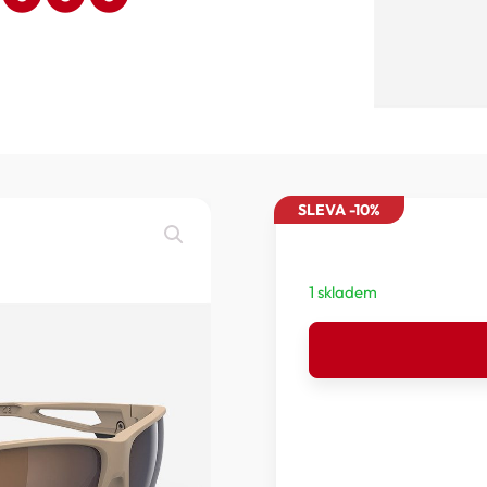
SLEVA -10%
1 skladem
RUDY
PROJECT
NYAD
-
SPORTOVNÍ
BRÝLE
RUDY
PROJECT