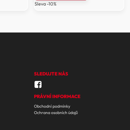
Sleva -10%
7
6
699 Kč.
929 Kč.
SLEDUJTE NÁS
PRÁVNÍ INFORMACE
Obchodní podmínky
Ochrana osobních údajů