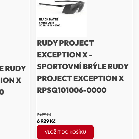
RUDY PROJECT
EXCEPTION X -
SPORTOVNÍ BRÝLE RUDY
E RUDY
PROJECT EXCEPTION X
ION X
RPSQ101006-0000
0
7 699
Kč
Původní
Aktuální
6 929
Kč
cena
cena
VLOŽIT DO KOŠÍKU
byla:
je: