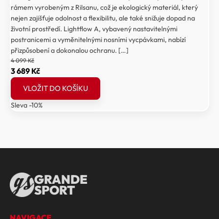
rámem vyrobeným z Rilsanu, což je ekologický materiál, který
nejen zajišťuje odolnost a flexibilitu, ale také snižuje dopad na
životní prostředí. Lightflow A, vybavený nastavitelnými
postranicemi a vyměnitelnými nosními vycpávkami, nabízí
přizpůsobení a dokonalou ochranu. […]
4 099
Kč
Původní
Aktuální
3 689
Kč
cena
cena
VLOŽIT DO KOŠÍKU
byla:
je:
Sleva -10%
4
3
099 Kč.
689 Kč.
GRANDE
SPORT
NAVIGACE