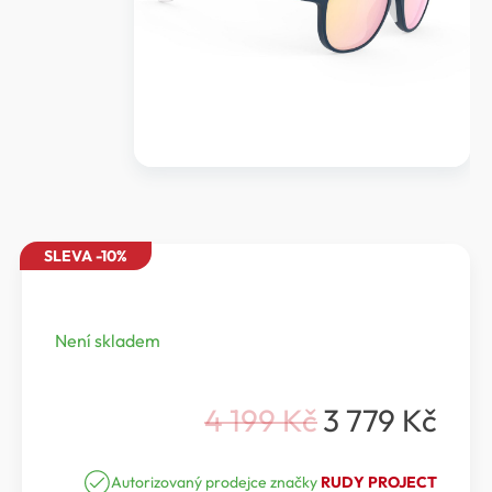
SLEVA -10%
Není skladem
4 199
Kč
3 779
Kč
Původní
Aktuální
cena
cena
Autorizovaný prodejce značky
RUDY PROJECT