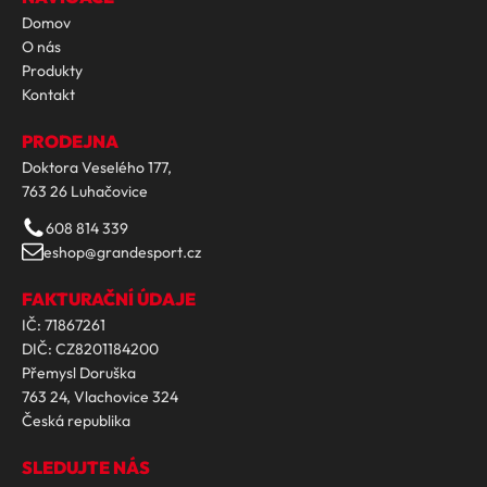
Domov
O nás
Produkty
Kontakt
PRODEJNA
Doktora Veselého 177,
763 26 Luhačovice
608 814 339
eshop@grandesport.cz
FAKTURAČNÍ ÚDAJE
IČ: 71867261
DIČ: CZ8201184200
Přemysl Doruška
763 24, Vlachovice 324
Česká republika
SLEDUJTE NÁS