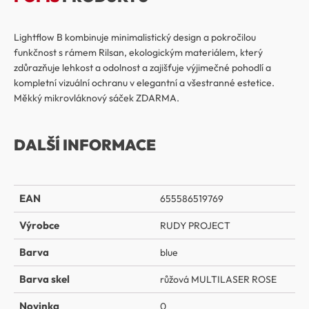
Lightflow B kombinuje minimalistický design a pokročilou
funkčnost s rámem Rilsan, ekologickým materiálem, který
zdůrazňuje lehkost a odolnost a zajišťuje výjimečné pohodlí a
kompletní vizuální ochranu v elegantní a všestranné estetice.
Měkký mikrovláknový sáček ZDARMA.
DALŠÍ INFORMACE
EAN
655586519769
Výrobce
RUDY PROJECT
Barva
blue
Barva skel
růžová MULTILASER ROSE
Novinka
0