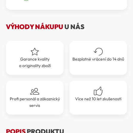
byla:
je:
4
3
199 Kč.
779 Kč.
VÝHODY NÁKUPU
U NÁS
Garance kvality
Bezplatné vrácení do 14 dnů
a originality zboží
Profi personál a zákaznický
Více než 10 let zkušeností
servis
POPIS
PRODUKTU