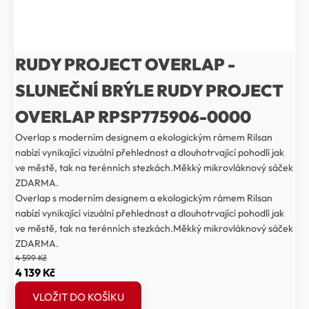
RUDY PROJECT OVERLAP -
SLUNEČNÍ BRÝLE RUDY PROJECT
OVERLAP RPSP775906-0000
Overlap s moderním designem a ekologickým rámem Rilsan
nabízí vynikající vizuální přehlednost a dlouhotrvající pohodlí jak
ve městě, tak na terénních stezkách.Měkký mikrovláknový sáček
ZDARMA.
Overlap s moderním designem a ekologickým rámem Rilsan
nabízí vynikající vizuální přehlednost a dlouhotrvající pohodlí jak
ve městě, tak na terénních stezkách.Měkký mikrovláknový sáček
ZDARMA.
4 599
Kč
Původní
Aktuální
4 139
Kč
cena
cena
VLOŽIT DO KOŠÍKU
byla:
je: