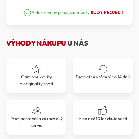
BRÝLE
cena
cena
RUDY
PROJECT
Autorizovaný prodejce značky
RUDY PROJECT
byla:
je:
DELTABEAT
3
3
RPSP747506-
0001
999 Kč.
599 Kč.
množství
VÝHODY NÁKUPU
U NÁS
Garance kvality
Bezplatné vrácení do 14 dnů
a originality zboží
Profi personál a zákaznický
Více než 10 let zkušeností
servis