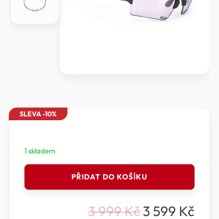
SLEVA -10%
1 skladem
RUDY
PŘIDAT DO KOŠÍKU
PROJECT
DELTABEAT
-
3 999
Kč
3 599
Kč
SPORTOVNÍ
Původní
Aktuální