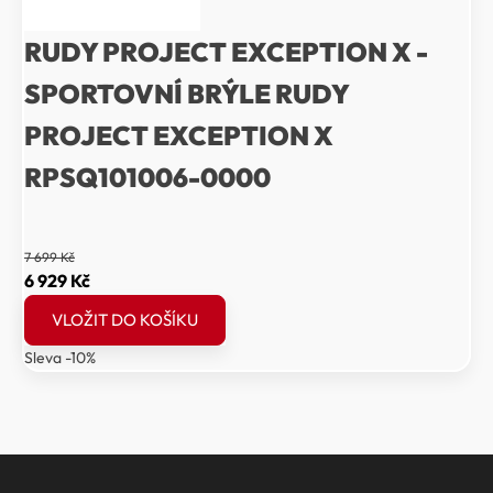
RUDY PROJECT EXCEPTION X -
SPORTOVNÍ BRÝLE RUDY
PROJECT EXCEPTION X
RPSQ101006-0000
7 699
Kč
Původní
Aktuální
6 929
Kč
cena
cena
VLOŽIT DO KOŠÍKU
byla:
je:
Sleva -10%
7
6
699 Kč.
929 Kč.