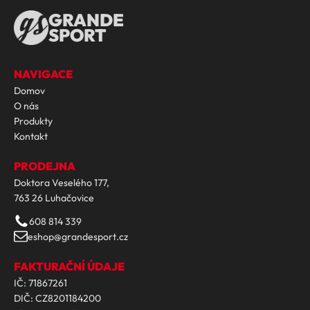
GRANDE
SPORT
NAVIGACE
Domov
O nás
Produkty
Kontakt
PRODEJNA
Doktora Veselého 177,
763 26 Luhačovice
608 814 339
eshop@grandesport.cz
FAKTURAČNÍ ÚDAJE
IČ: 71867261
DIČ: CZ8201184200