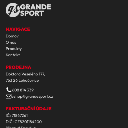
GRANDE
SPORT
NAVIGACE
Domov
O nás
Produkty
Kontakt
PRODEJNA
Doktora Veselého 177,
763 26 Luhačovice
608 814 339
eshop@grandesport.cz
FAKTURAČNÍ ÚDAJE
IČ: 71867261
DIČ: CZ8201184200