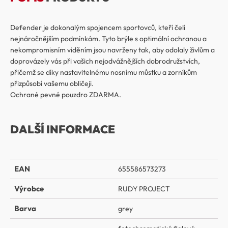
Defender je dokonalým spojencem sportovců, kteří čelí
nejnáročnějším podmínkám. Tyto brýle s optimální ochranou a
nekompromisním viděním jsou navrženy tak, aby odolaly živlům a
doprovázely vás při vašich nejodvážnějších dobrodružstvích,
přičemž se díky nastavitelnému nosnímu můstku a zorníkům
přizpůsobí vašemu obličeji.
Ochrané pevné pouzdro ZDARMA.
DALŠÍ INFORMACE
EAN
655586573273
Výrobce
RUDY PROJECT
Barva
grey