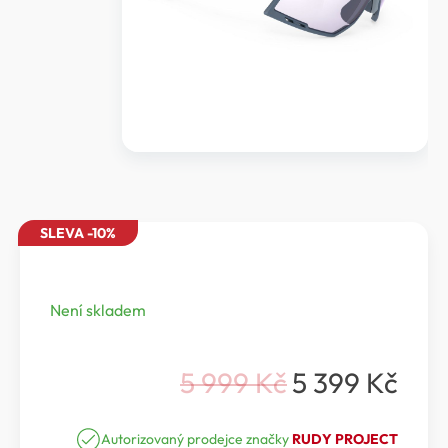
SLEVA -10%
Není skladem
5 999
Kč
5 399
Kč
Původní
Aktuální
cena
cena
Autorizovaný prodejce značky
RUDY PROJECT