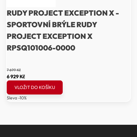
RUDY PROJECT EXCEPTION X -
SPORTOVNÍ BRÝLE RUDY
PROJECT EXCEPTION X
RPSQ101006-0000
7 699
Kč
Původní
Aktuální
6 929
Kč
cena
cena
VLOŽIT DO KOŠÍKU
byla:
je:
Sleva -10%
7
6
699 Kč.
929 Kč.