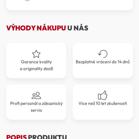
byla:
je:
5
5
999 Kč.
399 Kč.
VÝHODY NÁKUPU
U NÁS
Garance kvality
Bezplatné vrácení do 14 dnů
a originality zboží
Profi personál a zákaznický
Více než 10 let zkušeností
servis
POPIS
PRODUKTU