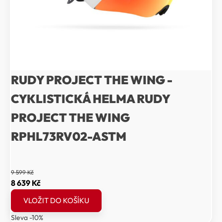
RUDY PROJECT THE WING -
CYKLISTICKÁ HELMA RUDY
PROJECT THE WING
RPHL73RV02-ASTM
9 599
Kč
Původní
Aktuální
8 639
Kč
cena
cena
VLOŽIT DO KOŠÍKU
byla:
je:
Sleva -10%
9
8