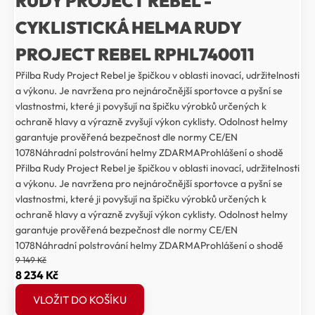
RUDY PROJECT REBEL -
CYKLISTICKÁ HELMA RUDY
PROJECT REBEL RPHL740011
Přilba Rudy Project Rebel je špičkou v oblasti inovací, udržitelnosti
a výkonu. Je navržena pro nejnáročnější sportovce a pyšní se
vlastnostmi, které ji povyšují na špičku výrobků určených k
ochraně hlavy a výrazně zvyšují výkon cyklisty. Odolnost helmy
garantuje prověřená bezpečnost dle normy CE/EN
1078Náhradní polstrování helmy ZDARMAProhlášení o shodě
Přilba Rudy Project Rebel je špičkou v oblasti inovací, udržitelnosti
a výkonu. Je navržena pro nejnáročnější sportovce a pyšní se
vlastnostmi, které ji povyšují na špičku výrobků určených k
ochraně hlavy a výrazně zvyšují výkon cyklisty. Odolnost helmy
garantuje prověřená bezpečnost dle normy CE/EN
1078Náhradní polstrování helmy ZDARMAProhlášení o shodě
9 149
Kč
Původní
Aktuální
8 234
Kč
cena
cena
VLOŽIT DO KOŠÍKU
byla:
je: