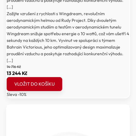
proudění vzduchu a poskytuje rozhodující konkurenční výhodu.
[…]
Zažijte vzrušení z rychlosti s Wingdream, revolučním
aerodynamickým helmou od Rudy Project. Díky dvouletým
aerodynamickým studiím a testům v aerodynamickém tunelu
Wingdream snižuje spotřebu energie o 10 wattů, což vám ušetří 4
sekundy na každých 10 km. Vyvinut ve spolupráci s týmem
Bahrain Victorious, jeho optimalizovaný design maximalizuje
proudění vzduchu a poskytuje rozhodující konkurenční výhodu.
[…]
14 716
Kč
Původní
Aktuální
13 244
Kč
cena
cena
VLOŽIT DO KOŠÍKU
byla:
je:
Sleva -10%
14
13
716 Kč.
244 Kč.