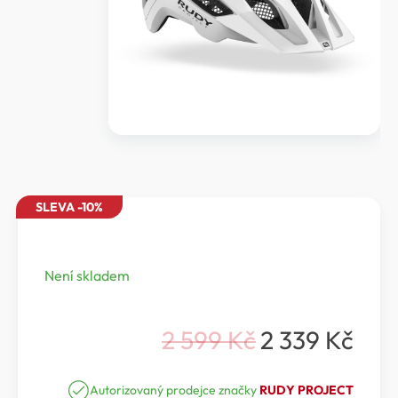
SLEVA -10%
Není skladem
2 599
Kč
2 339
Kč
Původní
Aktuální
cena
cena
Autorizovaný prodejce značky
RUDY PROJECT