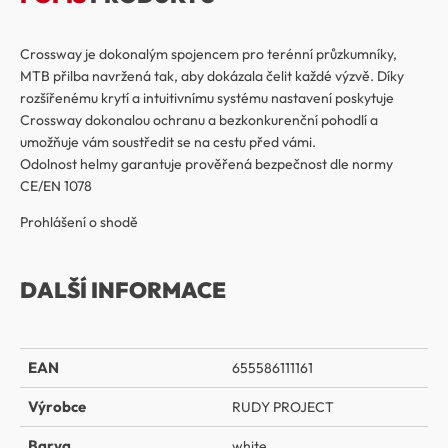
Crossway je dokonalým spojencem pro terénní průzkumníky,
MTB přilba navržená tak, aby dokázala čelit každé výzvě. Díky
rozšířenému krytí a intuitivnímu systému nastavení poskytuje
Crossway dokonalou ochranu a bezkonkurenční pohodlí a
umožňuje vám soustředit se na cestu před vámi.
Odolnost helmy garantuje prověřená bezpečnost dle normy
CE/EN 1078
Prohlášení o shodě
DALŠÍ INFORMACE
EAN
655586111161
Výrobce
RUDY PROJECT
Barva
white