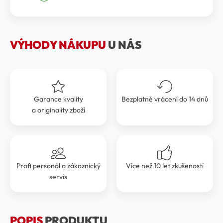
byla:
je:
2
2
599 Kč.
339 Kč.
VÝHODY NÁKUPU
U NÁS
Garance kvality
Bezplatné vrácení do 14 dnů
a originality zboží
Profi personál a zákaznický
Více než 10 let zkušeností
servis
POPIS
PRODUKTU