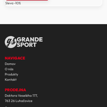
Sleva -10%
9
8
149 Kč.
234 Kč.
GRANDE
SPORT
NAVIGACE
Domov
O nás
Produkty
Kontakt
PRODEJNA
Doktora Veselého 177,
763 26 Luhačovice