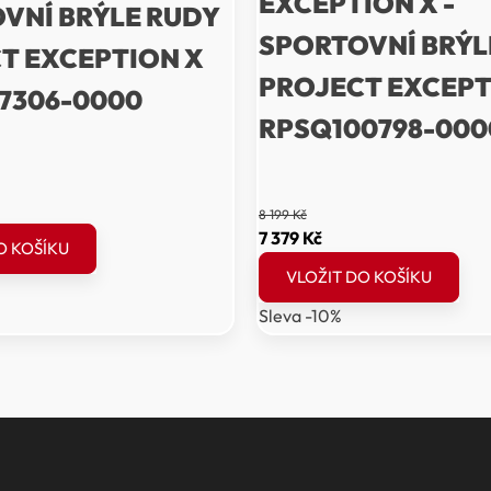
EXCEPTION X -
VNÍ BRÝLE RUDY
SPORTOVNÍ BRÝL
T EXCEPTION X
PROJECT EXCEPT
7306-0000
RPSQ100798-000
ální
8 199
Kč
a
Původní
Aktuální
7 379
Kč
O KOŠÍKU
cena
cena
VLOŽIT DO KOŠÍKU
byla:
je:
Sleva -10%
Kč.
8
7
199 Kč.
379 Kč.