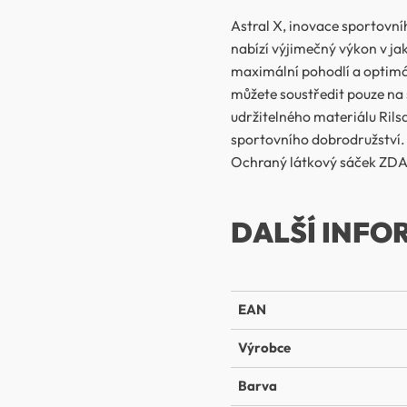
Astral X, inovace sportovní
nabízí výjimečný výkon v ja
maximální pohodlí a optimá
můžete soustředit pouze na 
udržitelného materiálu Rilsan
sportovního dobrodružství.
Ochraný látkový sáček ZD
DALŠÍ INFO
EAN
Výrobce
Barva