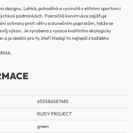
ho designu. Lehká, pohodlná a vyvinutá s elitními sportovci
kýchkoli podmínkách. Pokročilá konstrukce zajišťuje
lní ochranu proti větru a slunečním paprskům, takže se
svůj výkon. Je vyrobena z vysoce kvalitního ekologicky
 a je ideální pro ty, kteří hledají to nejlepší z každého
ARMA.
RMACE
655586587485
RUDY PROJECT
green