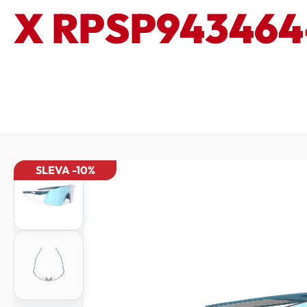
X RPSP94346
SLEVA -10%