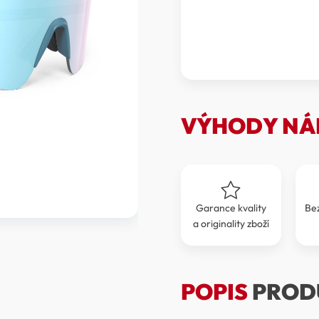
SPORTOVNÍ
BRÝLE
RUDY
PROJECT
ASTRAL
X
RPSP943464-
0000
VÝHODY NÁ
množství
Garance kvality
Be
a originality zboží
POPIS
PROD