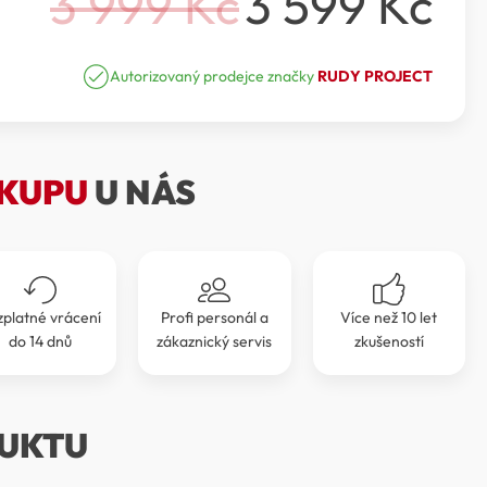
3 999
Kč
3 599
Kč
Původní
Aktuální
cena
cena
Autorizovaný prodejce značky
RUDY PROJECT
byla:
je:
3
3
KUPU
U NÁS
999 Kč.
599 Kč.
zplatné vrácení
Profi personál a
Více než 10 let
do 14 dnů
zákaznický servis
zkušeností
UKTU