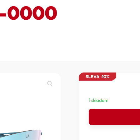
4-0000
SLEVA -10%
1 skladem
RUDY
PROJECT
ASTRAL
X
-