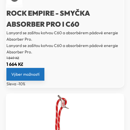
ROCK EMPIRE - SMYČKA
ABSORBER PRO I C60
Lanyard se zašitou kotvou C60 a absorbérem pádové energie
Absorber Pro.
Lanyard se zašitou kotvou C60 a absorbérem pádové energie
Absorber Pro.
1 849
Kč
Původní
Aktuální
1 664
Kč
cena
cena
Výber možností
byla:
je:
Sleva -10%
1
1
849 Kč.
664 Kč.