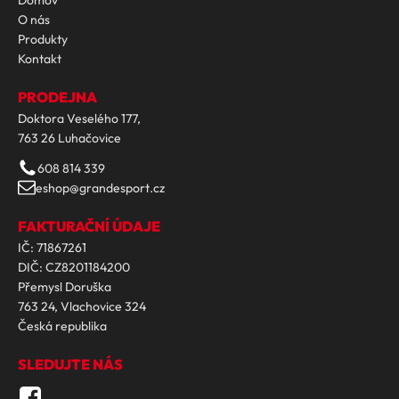
Domov
O nás
Produkty
Kontakt
PRODEJNA
Doktora Veselého 177,
763 26 Luhačovice
608 814 339
eshop@grandesport.cz
FAKTURAČNÍ ÚDAJE
IČ: 71867261
DIČ: CZ8201184200
Přemysl Doruška
763 24, Vlachovice 324
Česká republika
SLEDUJTE NÁS