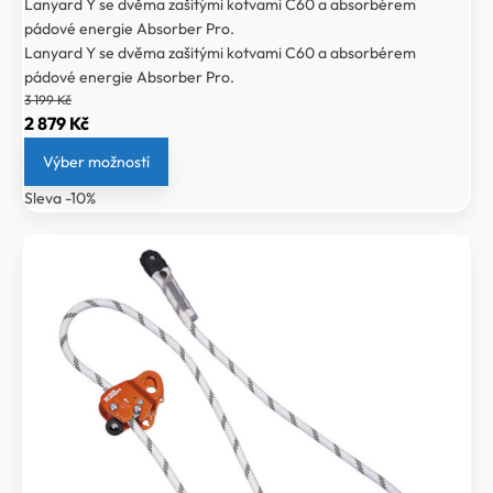
Lanyard Y se dvěma zašitými kotvami C60 a absorbérem
pádové energie Absorber Pro.
Lanyard Y se dvěma zašitými kotvami C60 a absorbérem
pádové energie Absorber Pro.
3 199
Kč
Původní
Aktuální
2 879
Kč
cena
cena
Výber možností
byla:
je:
Sleva -10%
3
2
199 Kč.
879 Kč.