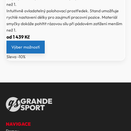
než 1.
Intuitivně ovladatelný polohovací prostředek. Stand umožňuje
rychlé nastavení délky pro zaujmutí pracovní pozice. Materiál
smyčky dokáže pohltit rázovou sílu při pádovém zatížení menším
než 1.
od
1 439
Kč
Výber možností
Sleva -10%
GRANDE
SPORT
NAVIGACE