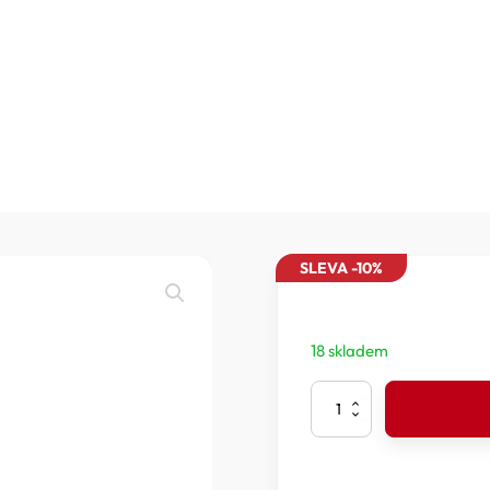
SLEVA -10%
18 skladem
Rock
Empire
-
ND
Orbis