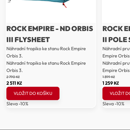
ROCK EMPIRE - ND ORBIS
ROCK E
III FLYSHEET
II POLE
Náhradní tropiko ke stanu Rock Empire
Náhradní pru
Orbis 3.
Empire Orbis
Náhradní tropiko ke stanu Rock Empire
Náhradní pru
Orbis 3.
Empire Orbis
2 790
Kč
1 399
Kč
Původní
Aktuální
Původní
Aktu
2 511
Kč
1 259
Kč
cena
cena
cena
cena
VLOŽIT DO KOŠÍKU
VLOŽIT D
byla:
je:
byla:
je:
Sleva -10%
Sleva -10%
2
2
1
1
790 Kč.
511 Kč.
399 Kč.
259 K