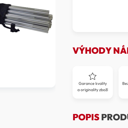
III
Pole
Set
množství
VÝHODY NÁ
Garance kvality
Be
a originality zboží
POPIS
PROD