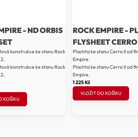
MPIRE - ND ORBIS
ROCK EMPIRE - 
 SET
FLYSHEET CERRO I
tová konstrukce ke stanu Rock
Plachta ke stanu Cerro II od f
 2.
Empire.
tová konstrukce ke stanu Rock
Plachta ke stanu Cerro II od f
 2.
Empire.
1 225
Kč
ální
VLOŽIT DO KOŠÍKU
O KOŠÍKU
č.