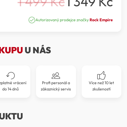
1 499
Kč
1 349
Kč
Původní
Aktuální
cena
cena
Autorizovaný prodejce značky
Rock Empire
byla:
je:
1
1
KUPU
U NÁS
499 Kč.
349 Kč.
zplatné vrácení
Profi personál a
Více než 10 let
do 14 dnů
zákaznický servis
zkušeností
UKTU