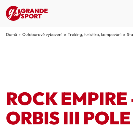
GRANDE
SPORT
Domů
»
Outdoorové vybavení
»
Treking, turistika, kempování
»
Sta
ROCK EMPIRE 
ORBIS III POLE