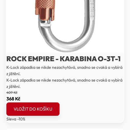
ROCK EMPIRE - KARABINA O-3T-1
K-Lock západka se nikde nezachytává, snadno se cvaká a vybírá
z jištění.
K-Lock západka se nikde nezachytává, snadno se cvaká a vybírá
z jištění.
409
Kč
Původní
Aktuální
368
Kč
cena
cena
VLOŽIT DO KOŠÍKU
byla:
je:
Sleva -10%
409 Kč.
368 Kč.