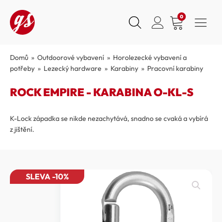
0
Domů
»
Outdoorové vybavení
»
Horolezecké vybavení a
potřeby
»
Lezecký hardware
»
Karabiny
»
Pracovní karabiny
ROCK EMPIRE - KARABINA O-KL-S
K-Lock západka se nikde nezachytává, snadno se cvaká a vybírá
z jištění.
SLEVA -10%