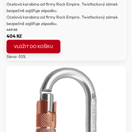
Ocelová karabina od firmy Rock Empire. Twistlockový zámek
bezpečně zajišťuje západku.
Ocelová karabina od firmy Rock Empire. Twistlockový zámek
bezpečně zajišťuje západku.
449
Kč
Původní
Aktuální
404
Kč
cena
cena
VLOŽIT DO KOŠÍKU
byla:
je:
Sleva -10%
449 Kč.
404 Kč.