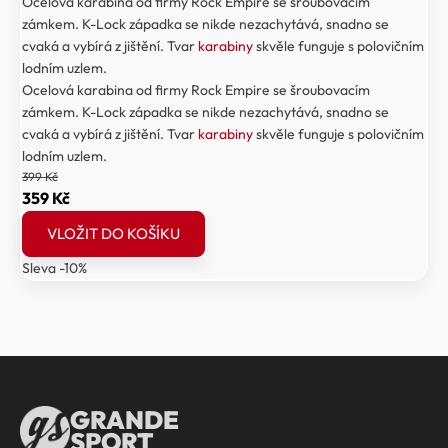
Ocelová karabina od firmy Rock Empire se šroubovacím
zámkem. K-Lock západka se nikde nezachytává, snadno se
cvaká a vybírá z jištění. Tvar
karabiny
skvěle funguje s polovičním
lodním uzlem.
Ocelová karabina od firmy Rock Empire se šroubovacím
zámkem. K-Lock západka se nikde nezachytává, snadno se
cvaká a vybírá z jištění. Tvar
karabiny
skvěle funguje s polovičním
lodním uzlem.
399
Kč
Původní
Aktuální
359
Kč
cena
cena
VLOŽIT DO KOŠÍKU
byla:
je:
Sleva -10%
399 Kč.
359 Kč.
GRANDE
SPORT