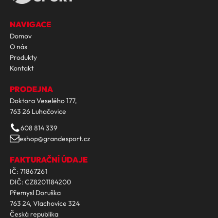
NAVIGACE
Domov
O nás
Produkty
Kontakt
PRODEJNA
Doktora Veselého 177,
763 26 Luhačovice
608 814 339
eshop@grandesport.cz
FAKTURAČNÍ ÚDAJE
IČ: 71867261
DIČ: CZ8201184200
Přemysl Doruška
763 24, Vlachovice 324
Česká republika