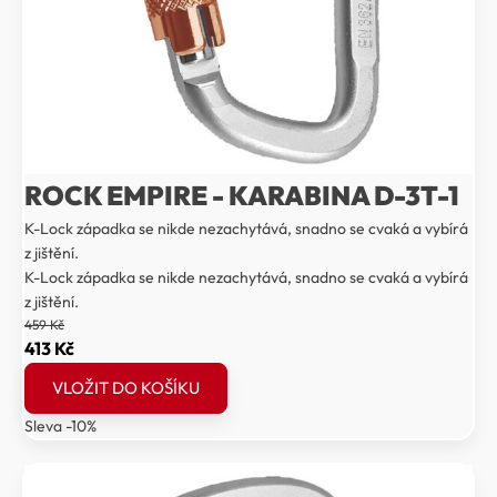
ROCK EMPIRE - KARABINA D-3T-1
K-Lock západka se nikde nezachytává, snadno se cvaká a vybírá
z jištění.
K-Lock západka se nikde nezachytává, snadno se cvaká a vybírá
z jištění.
459
Kč
Původní
Aktuální
413
Kč
cena
cena
VLOŽIT DO KOŠÍKU
byla:
je:
Sleva -10%
459 Kč.
413 Kč.