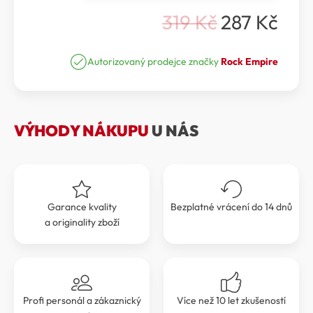
Karabina
319
Kč
287
Kč
O-
Původní
Aktuální
KL-
cena
cena
S
množství
Autorizovaný prodejce značky
Rock Empire
byla:
je:
319 Kč.
287 Kč.
VÝHODY NÁKUPU
U NÁS
Garance kvality
Bezplatné vrácení do 14 dnů
a originality zboží
Profi personál a zákaznický
Více než 10 let zkušeností