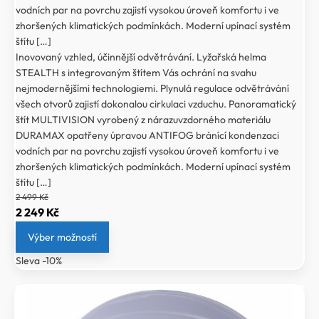
vodních par na povrchu zajistí vysokou úroveň komfortu i ve
zhoršených klimatických podmínkách. Moderní upínací systém
štítu […]
Inovovaný vzhled, účinnější odvětrávání. Lyžařská helma
STEALTH s integrovaným štítem Vás ochrání na svahu
nejmodernějšími technologiemi. Plynulá regulace odvětrávání
všech otvorů zajistí dokonalou cirkulaci vzduchu. Panoramatický
štít MULTIVISION vyrobený z nárazuvzdorného materiálu
DURAMAX opatřeny úpravou ANTIFOG bránící kondenzaci
vodních par na povrchu zajistí vysokou úroveň komfortu i ve
zhoršených klimatických podmínkách. Moderní upínací systém
štítu […]
2 499
Kč
Původní
Aktuální
2 249
Kč
cena
cena
Výber možností
byla:
je:
Sleva -10%
2
2
499 Kč.
249 Kč.