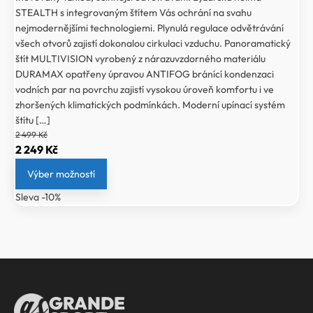
STEALTH s integrovaným štítem Vás ochrání na svahu
nejmodernějšími technologiemi. Plynulá regulace odvětrávání
všech otvorů zajistí dokonalou cirkulaci vzduchu. Panoramatický
štít MULTIVISION vyrobený z nárazuvzdorného materiálu
DURAMAX opatřeny úpravou ANTIFOG bránící kondenzaci
vodních par na povrchu zajistí vysokou úroveň komfortu i ve
zhoršených klimatických podmínkách. Moderní upínací systém
štítu […]
2 499
Kč
Původní
Aktuální
2 249
Kč
cena
cena
Výber možností
byla:
je:
Sleva -10%
2
2
499 Kč.
249 Kč.
GRANDE