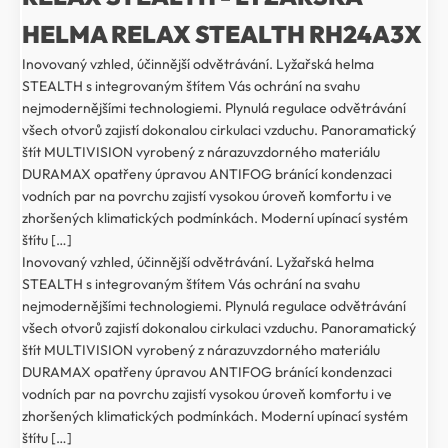
HELMA RELAX STEALTH RH24A3X
Inovovaný vzhled, účinnější odvětrávání. Lyžařská helma
STEALTH s integrovaným štítem Vás ochrání na svahu
nejmodernějšími technologiemi. Plynulá regulace odvětrávání
všech otvorů zajistí dokonalou cirkulaci vzduchu. Panoramatický
štít MULTIVISION vyrobený z nárazuvzdorného materiálu
DURAMAX opatřeny úpravou ANTIFOG bránící kondenzaci
vodních par na povrchu zajistí vysokou úroveň komfortu i ve
zhoršených klimatických podmínkách. Moderní upínací systém
štítu […]
Inovovaný vzhled, účinnější odvětrávání. Lyžařská helma
STEALTH s integrovaným štítem Vás ochrání na svahu
nejmodernějšími technologiemi. Plynulá regulace odvětrávání
všech otvorů zajistí dokonalou cirkulaci vzduchu. Panoramatický
štít MULTIVISION vyrobený z nárazuvzdorného materiálu
DURAMAX opatřeny úpravou ANTIFOG bránící kondenzaci
vodních par na povrchu zajistí vysokou úroveň komfortu i ve
zhoršených klimatických podmínkách. Moderní upínací systém
štítu […]