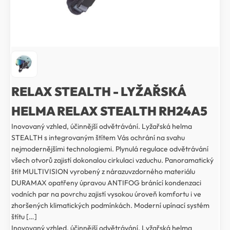
RELAX STEALTH - LYŽAŘSKÁ
HELMA RELAX STEALTH RH24A5
Inovovaný vzhled, účinnější odvětrávání. Lyžařská helma
STEALTH s integrovaným štítem Vás ochrání na svahu
nejmodernějšími technologiemi. Plynulá regulace odvětrávání
všech otvorů zajistí dokonalou cirkulaci vzduchu. Panoramatický
štít MULTIVISION vyrobený z nárazuvzdorného materiálu
DURAMAX opatřeny úpravou ANTIFOG bránící kondenzaci
vodních par na povrchu zajistí vysokou úroveň komfortu i ve
zhoršených klimatických podmínkách. Moderní upínací systém
štítu […]
Inovovaný vzhled, účinnější odvětrávání. Lyžařská helma