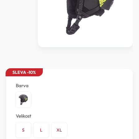
SLEVA -10%
Barva
Velikost
S
L
XL