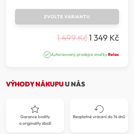
Relax
ZVOLTE VARIANTU
WILD
ESSENCE
-
1 499
Kč
1 349
Kč
LYŽAŘSKÁ
Původní
Aktuální
HELMA
cena
cena
RELAX
WILD
Autorizovaný prodejce značky
Relax
byla:
je:
ESSENCE
1
1
RH17A14
množství
499 Kč.
349 Kč.
VÝHODY NÁKUPU
U NÁS
Garance kvality
Bezplatné vrácení do 14 dnů
a originality zboží