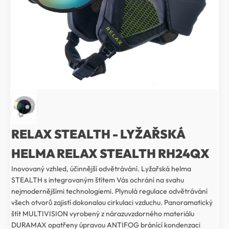
RELAX STEALTH - LYŽAŘSKÁ
HELMA RELAX STEALTH RH24QX
Inovovaný vzhled, účinnější odvětrávání. Lyžařská helma
STEALTH s integrovaným štítem Vás ochrání na svahu
nejmodernějšími technologiemi. Plynulá regulace odvětrávání
všech otvorů zajistí dokonalou cirkulaci vzduchu. Panoramatický
štít MULTIVISION vyrobený z nárazuvzdorného materiálu
DURAMAX opatřeny úpravou ANTIFOG bránící kondenzaci