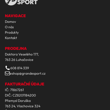
SPORT
NAVIGACE
Domov
O nás
Produkty
Kontakt
PRODEJNA
Doktora Veselého 177,
763 26 Luhačovice
608 814 339
eshop@grandesport.cz
FAKTURAČNÍ ÚDAJE
IČ: 71867261
DIČ: CZ8201184200
Přemysl Doruška
763 24, Vlachovice 324