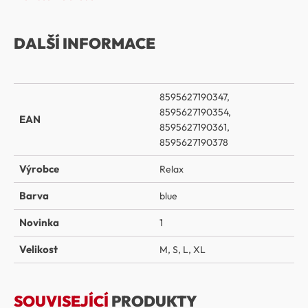
DALŠÍ INFORMACE
8595627190347,
8595627190354,
EAN
8595627190361,
8595627190378
Výrobce
Relax
Barva
blue
Novinka
1
Velikost
M
,
S
,
L
,
XL
SOUVISEJÍCÍ
PRODUKTY