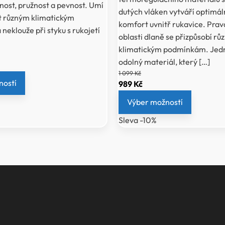
nost, pružnost a pevnost. Umí
dutých vláken vytváří optimál
it různým klimatickým
komfort uvnitř rukavice. Prav
eklouže při styku s rukojetí
oblasti dlaně se přizpůsobí r
klimatickým podmínkám. Jedn
odolný materiál, který […]
ní
1 099
Kč
ností
Původní
Aktuální
989
Kč
cena
cena
.
Výber možností
byla:
je:
Sleva -10%
1
989 Kč.
099 Kč.