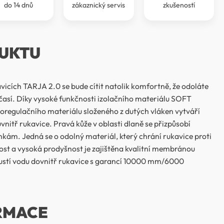
do 14 dnů
zákaznický servis
zkušeností
UKTU
icích TARJA 2.0 se bude cítit natolik komfortně, že odoláte
así. Díky vysoké funkčnosti izolačního materiálu SOFT
oregulačního materiálu složeného z dutých vláken vytváří
nitř rukavice. Pravá kůže v oblasti dlaně se přizpůsobí
ám. Jedná se o odolný materiál, který chrání rukavice proti
ost a vysoká prodyšnost je zajištěna kvalitní membránou
tí vodu dovnitř rukavice s garancí 10000 mm/6000
RMACE