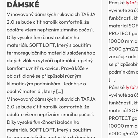
Pánské
lyžař
DÁMSKÉ
vyvinuté za 
V inovovaný dámských rukavicích TARJA
funkčnosti, kt
2.0 se bude cítit natolik komfortně, že
materiál SO
odoláte všem nepřízním zimního počasí.
PROTECT gara
Díky vysoké funkčnosti izolačního
10000 mm a 
materiálu SOFT LOFT, který s použitím
6000 g/m2/24
termoregulačního materiálu složeného z
zaručuje odol
dutých vláken vytváří optimální tepelný
se přizpůsob
komfort uvnitř rukavice. Pravá kůže v
podmínkám a n
oblasti dlaně se přizpůsobí různým
[…]
klimatickým podmínkám. Jedná se o
Pánské
lyžař
odolný materiál, který […]
vyvinuté za 
V inovovaný dámských rukavicích TARJA
funkčnosti, kt
2.0 se bude cítit natolik komfortně, že
materiál SO
odoláte všem nepřízním zimního počasí.
PROTECT gara
Díky vysoké funkčnosti izolačního
10000 mm a 
materiálu SOFT LOFT, který s použitím
6000 g/m2/24
termoregulačního materiálu složeného z