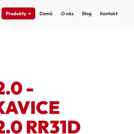
Produkty
Domů
O nás
Blog
Kontakt
.0 -
KAVICE
2.0 RR31D