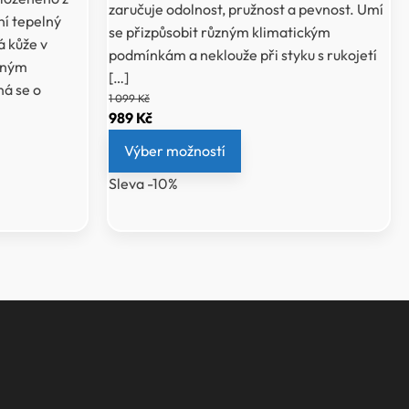
zaručuje odolnost, pružnost a pevnost. Umí
ní tepelný
se přizpůsobit různým klimatickým
á kůže v
podmínkám a neklouže při styku s rukojetí
ůzným
[…]
á se o
1 099
Kč
Původní
Aktuální
989
Kč
cena
cena
Výber možností
byla:
je:
Sleva -10%
1
989 Kč.
099 Kč.