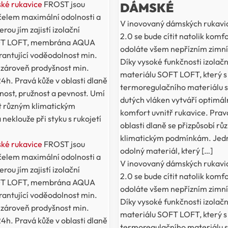
ské rukavice
FROST jsou
DÁMSKÉ
účelem maximální odolnosti a
V inovovaný dámských rukavi
erou jím zajistí izolační
2.0 se bude cítit natolik komf
FT LOFT, membrána AQUA
odoláte všem nepřízním zimní
ntující voděodolnost min.
Díky vysoké funkčnosti izolač
zároveň prodyšnost min.
materiálu SOFT LOFT, který s
h. Pravá kůže v oblasti dlaně
termoregulačního materiálu s
nost, pružnost a pevnost. Umí
dutých vláken vytváří optimál
it různým klimatickým
komfort uvnitř rukavice. Prav
eklouže při styku s rukojetí
oblasti dlaně se přizpůsobí r
klimatickým podmínkám. Jedn
ské rukavice
FROST jsou
odolný materiál, který […]
účelem maximální odolnosti a
V inovovaný dámských rukavi
erou jím zajistí izolační
2.0 se bude cítit natolik komf
FT LOFT, membrána AQUA
odoláte všem nepřízním zimní
ntující voděodolnost min.
Díky vysoké funkčnosti izolač
zároveň prodyšnost min.
materiálu SOFT LOFT, který s
h. Pravá kůže v oblasti dlaně
termoregulačního materiálu s