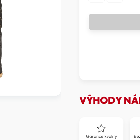
Relax
TARJA
2.0
-
LYŽAŘSKÉ
RUKAVICE
RELAX
TARJA
2.0
RR31D
DÁMSKÉ
množství
VÝHODY NÁ
Garance kvality
Be