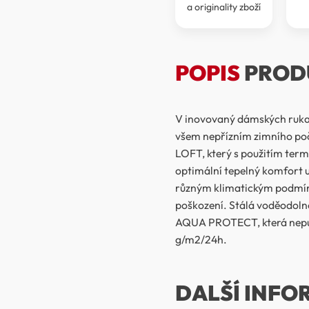
a originality zboží
POPIS
PROD
V inovovaný dámských rukav
všem nepřízním zimního poč
LOFT, který s použitím term
optimální tepelný komfort uv
různým klimatickým podmínk
poškození. Stálá voděodoln
AQUA PROTECT, která nepus
g/m2/24h.
DALŠÍ INFO