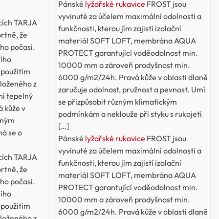
Pánské
lyžařské rukavice
FROST jsou
vyvinuté za účelem maximální odolnosti a
cích TARJA
funkčnosti, kterou jím zajistí izolační
ortně, že
materiál SOFT LOFT, membrána AQUA
ho počasí.
PROTECT garantující voděodolnost min.
ního
10000 mm a zároveň prodyšnost min.
 použitím
6000 g/m2/24h. Pravá kůže v oblasti dlaně
loženého z
zaručuje odolnost, pružnost a pevnost. Umí
ní tepelný
se přizpůsobit různým klimatickým
á kůže v
podmínkám a neklouže při styku s rukojetí
ůzným
[…]
á se o
Pánské
lyžařské rukavice
FROST jsou
vyvinuté za účelem maximální odolnosti a
cích TARJA
funkčnosti, kterou jím zajistí izolační
ortně, že
materiál SOFT LOFT, membrána AQUA
ho počasí.
PROTECT garantující voděodolnost min.
ního
10000 mm a zároveň prodyšnost min.
 použitím
6000 g/m2/24h. Pravá kůže v oblasti dlaně
loženého z