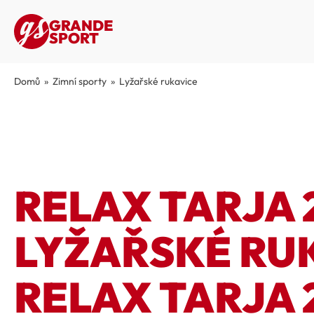
GRANDE
SPORT
Domů
»
Zimní sporty
»
Lyžařské rukavice
RELAX TARJA 2
LYŽAŘSKÉ RU
RELAX TARJA 