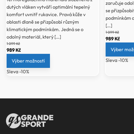
zaručuje odol
dutých vláken vytváří optimální tepelný
se přizpůsob
komfort uvnitř rukavice. Pravá kůže v
podmínkám a n
oblasti dlaně se přizpůsobí různým
[…]
klimatickým podmínkám. Jedná se o
1 099
Kč
odolný materiál, který […]
Původní
Aktuál
989
Kč
1 099
Kč
cena
cena
Výber mož
Původní
Aktuální
989
Kč
byla:
je:
cena
cena
Sleva -10%
Výber možností
1
989 Kč
byla:
je:
099 Kč.
Sleva -10%
1
989 Kč.
099 Kč.
GRANDE
SPORT