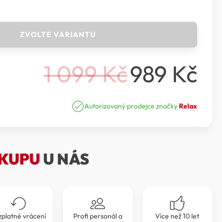
ZVOLTE VARIANTU
1 099
Kč
989
Kč
Původní
Aktuální
cena
cena
Autorizovaný prodejce značky
Relax
byla:
je:
1
989 Kč.
KUPU
U NÁS
099 Kč.
zplatné vrácení
Profi personál a
Více než 10 let