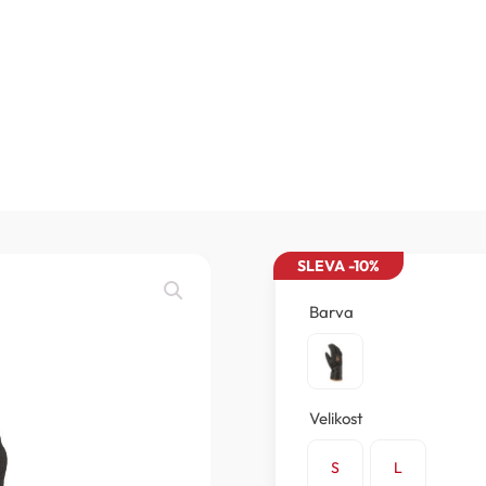
SLEVA -10%
Barva
Velikost
S
L