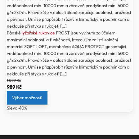
voděodolnost min. 10000 mm a zároveň prodyšnost min. 6000
g/m2/24h. Pravá kůže v oblasti dlaně zaručuje odolnost, pružnost
a pevnost. Umí se přizpůsobit různým klimatickým podmínkám a
neklouže při styku s rukojetí […]
Pánské
lyžařské rukavice
FROST jsou vyvinuté za účelem
maximální odolnosti a funkčnosti, kterou jím zajistí izolační
materiál SOFT LOFT, membrána AQUA PROTECT garantující
voděodolnost min. 10000 mm a zároveň prodyšnost min. 6000
g/m2/24h. Pravá kůže v oblasti dlaně zaručuje odolnost, pružnost
a pevnost. Umí se přizpůsobit různým klimatickým podmínkám a
neklouže při styku s rukojetí […]
1 099
Kč
Původní
Aktuální
989
Kč
cena
cena
Výber možností
byla:
je:
Sleva -10%
1
989 Kč.
099 Kč.