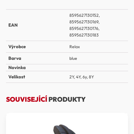
8595627130152,
8595627130169,
EAN
8595627130176,
8595627130183
Výrobce
Relax
Barva
blue
Novinka
Velikost
2Y
,
4Y
,
6y
,
8Y
SOUVISEJÍCÍ
PRODUKTY