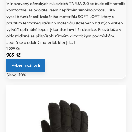
V inovovaný dámských rukavicích TARJA 2.0 se bude cítit natolik
komfortně, že odoláte všem nepřízním zimního počasí. Díky
vysoké funkčnosti izolačního materiálu SOFT LOFT, který s
použitím termoregulačního materiálu složeného z dutých vláken
vytváří optimální tepelný komfort uvnitř rukavice. Pravá kůže v
oblasti dlaně se přizpůsobí různým klimatickým podmínkám.
Jedná se o odolný materiál, který […]
1 099
Kč
Původní
Aktuální
989
Kč
cena
cena
Výber možností
byla:
je:
Sleva -10%
1
989 Kč.
099 Kč.