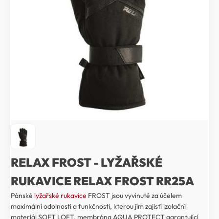
RELAX FROST - LYŽAŘSKÉ
RUKAVICE RELAX FROST RR25A
Pánské
lyžařské rukavice
FROST jsou vyvinuté za účelem
maximální odolnosti a funkčnosti, kterou jím zajistí izolační
materiál SOFT LOFT, membrána AQUA PROTECT garantující