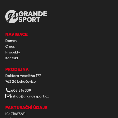
GRANDE
SPORT
NAVIGACE
Domov
O nás
Produkty
Kontakt
PRODEJNA
Doktora Veselého 177,
763 26 Luhačovice
608 814 339
eshop@grandesport.cz
FAKTURAČNÍ ÚDAJE
IČ: 71867261