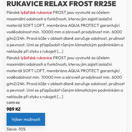
RUKAVICE RELAX FROST RR25E
Pánské
lyžařské rukavice
FROST jsou vyvinuté za účelem
maximální odolnosti a funkčnosti, kterou jím zajistí izolační
materiál SOFT LOFT, membrána AQUA PROTECT garantující
voděodolnost min. 10000 mm a zároveň prodyšnost min. 6000
g/m2/24h. Pravá kůže v oblasti dlaně zaručuje odolnost, pružnost
a pevnost. Umí se přizpůsobit různým klimatickým podmínkám a
neklouže při styku s rukojetí […]
Pánské
lyžařské rukavice
FROST jsou vyvinuté za účelem
maximální odolnosti a funkčnosti, kterou jím zajistí izolační
materiál SOFT LOFT, membrána AQUA PROTECT garantující
voděodolnost min. 10000 mm a zároveň prodyšnost min. 6000
g/m2/24h. Pravá kůže v oblasti dlaně zaručuje odolnost, pružnost
a pevnost. Umí se přizpůsobit různým klimatickým podmínkám a
neklouže při styku s rukojetí […]
1 099
Kč
Původní
Aktuální
989
Kč
cena
cena
Výber možností
byla:
je:
Sleva -10%
1
989 Kč.