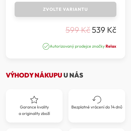
Relax
ZVOLTE VARIANTU
PUZZYTO
-
DĚTSKÉ
599
Kč
539
Kč
LYŽAŘSKÉ
Původní
Aktuální
RUKAVICE
cena
cena
RELAX
PUZZYTO
Autorizovaný prodejce značky
Relax
byla:
je:
RR17W
599 Kč.
539 Kč.
množství
VÝHODY NÁKUPU
U NÁS
Garance kvality
Bezplatné vrácení do 14 dnů
a originality zboží