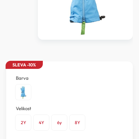
SLEVA -10%
Barva
Velikost
2Y
4Y
6y
8Y