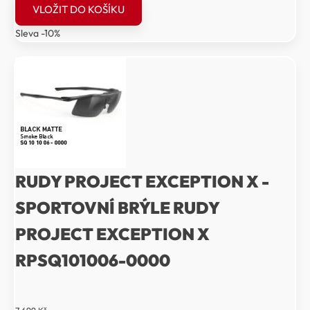
cena
cena
VLOŽIT DO KOŠÍKU
byla:
je:
Sleva -10%
8
7
199 Kč.
379 Kč.
RUDY PROJECT EXCEPTION X -
SPORTOVNÍ BRÝLE RUDY
PROJECT EXCEPTION X
RPSQ101006-0000