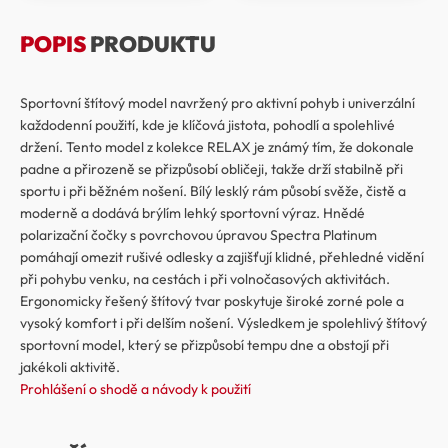
POPIS
PRODUKTU
Sportovní štítový model navržený pro aktivní pohyb i univerzální
každodenní použití, kde je klíčová jistota, pohodlí a spolehlivé
držení. Tento model z kolekce RELAX je známý tím, že dokonale
padne a přirozeně se přizpůsobí obličeji, takže drží stabilně při
sportu i při běžném nošení. Bílý lesklý rám působí svěže, čistě a
moderně a dodává brýlím lehký sportovní výraz. Hnědé
polarizační čočky s povrchovou úpravou Spectra Platinum
pomáhají omezit rušivé odlesky a zajišťují klidné, přehledné vidění
při pohybu venku, na cestách i při volnočasových aktivitách.
Ergonomicky řešený štítový tvar poskytuje široké zorné pole a
vysoký komfort i při delším nošení. Výsledkem je spolehlivý štítový
sportovní model, který se přizpůsobí tempu dne a obstojí při
jakékoli aktivitě.
Prohlášení o shodě a návody k použití