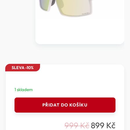
SLEVA -10%
1 skladem
Relax
PŘIDAT DO KOŠÍKU
Prati
-
Polarizační
999
Kč
899
Kč
sportovní
Původní
Aktuální