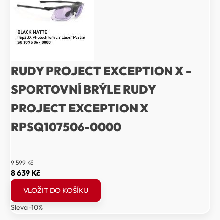
RUDY PROJECT EXCEPTION X -
SPORTOVNÍ BRÝLE RUDY
PROJECT EXCEPTION X
RPSQ107506-0000
9 599
Kč
Původní
Aktuální
8 639
Kč
cena
cena
VLOŽIT DO KOŠÍKU
byla:
je:
Sleva -10%
9
8