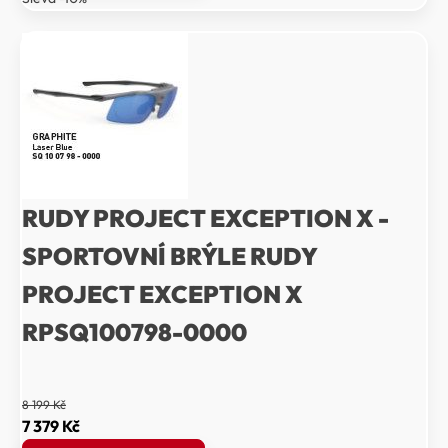
8
8
999 Kč.
099 Kč.
RUDY PROJECT EXCEPTION X -
SPORTOVNÍ BRÝLE RUDY
PROJECT EXCEPTION X
RPSQ100798-0000
8 199
Kč
Původní
Aktuální
7 379
Kč