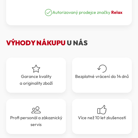
sluneční
cena
cena
brýle
Relax
Autorizovaný prodejce značky
Relax
byla:
je:
Prati
999 Kč.
899 Kč.
R5417F
množství
VÝHODY NÁKUPU
U NÁS
Garance kvality
Bezplatné vrácení do 14 dnů
a originality zboží
Profi personál a zákaznický
Více než 10 let zkušeností
servis