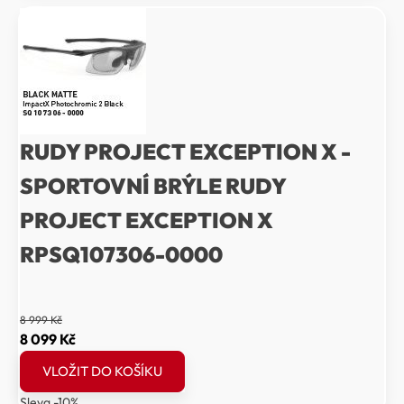
599 Kč.
639 Kč.
RUDY PROJECT EXCEPTION X -
SPORTOVNÍ BRÝLE RUDY
PROJECT EXCEPTION X
RPSQ107306-0000
8 999
Kč
Původní
Aktuální
8 099
Kč
cena
cena
VLOŽIT DO KOŠÍKU
byla:
je:
Sleva -10%