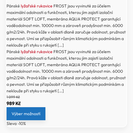
Pánské
lyžařské rukavice
FROST jsou vyvinuté za účelem
maximální odolnosti a funkčnosti, kterou jím zajistí izolační
materiál SOFT LOFT, membrána AQUA PROTECT garantující
voděodolnost min. 10000 mm a zároveň prodyšnost min. 6000
g/m2/24h. Pravá kůže v oblasti dlaně zaručuje odolnost, pružnost
a pevnost. Umí se přizpůsobit různým klimatickým podmínkám a
neklouže při styku s rukojetí […]
Pánské
lyžařské rukavice
FROST jsou vyvinuté za účelem
maximální odolnosti a funkčnosti, kterou jím zajistí izolační
materiál SOFT LOFT, membrána AQUA PROTECT garantující
voděodolnost min. 10000 mm a zároveň prodyšnost min. 6000
g/m2/24h. Pravá kůže v oblasti dlaně zaručuje odolnost, pružnost
a pevnost. Umí se přizpůsobit různým klimatickým podmínkám a
neklouže při styku s rukojetí […]
1 099
Kč
Původní
Aktuální
989
Kč
cena
cena
Výber možností
byla:
je:
Sleva -10%
1
989 Kč.
099 Kč.