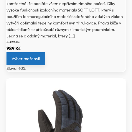
komfortně, že odoláte všem nepřízním zimního počasí. Díky
vysoké funkčnosti izolačního materiálu SOFT LOFT, který s
použitím termoregulačního materiálu složeného z dutých vláken
vytváří optimální tepelný komfort uvnitř rukavice. Pravá kůže v
oblasti dlaně se přizpůsobí různým klimatickým podmínkám.
Jedná se o odolný materiál, který […]
1 099
Kč
Původní
Aktuální
989
Kč
cena
cena
Výber možností
byla:
je:
Sleva -10%
1
989 Kč.
099 Kč.