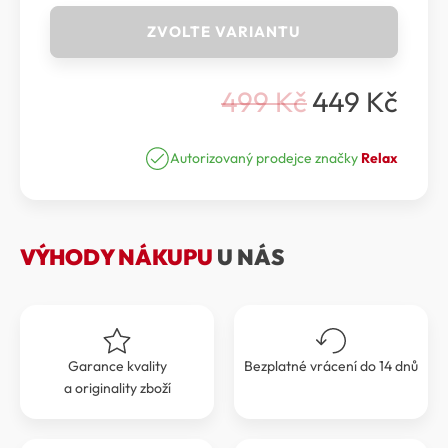
Relax
ZVOLTE VARIANTU
MEGI
-
DĚTSKÉ
499
Kč
449
Kč
LYŽAŘSKÉ
Původní
Aktuální
RUKAVICE
cena
cena
RELAX
MEGI
Autorizovaný prodejce značky
Relax
byla:
je:
RR30B
499 Kč.
449 Kč.
množství
VÝHODY NÁKUPU
U NÁS
Garance kvality
Bezplatné vrácení do 14 dnů
a originality zboží