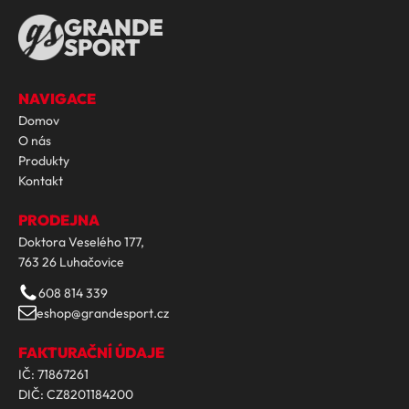
GRANDE
SPORT
NAVIGACE
Domov
O nás
Produkty
Kontakt
PRODEJNA
Doktora Veselého 177,
763 26 Luhačovice
608 814 339
eshop@grandesport.cz
FAKTURAČNÍ ÚDAJE
IČ: 71867261
DIČ: CZ8201184200