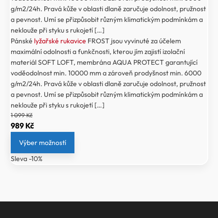
g/m2/24h. Pravá kůže v oblasti dlaně zaručuje odolnost, pružnost
a pevnost. Umí se přizpůsobit různým klimatickým podmínkám a
neklouže při styku s rukojetí […]
Pánské
lyžařské rukavice
FROST jsou vyvinuté za účelem
maximální odolnosti a funkčnosti, kterou jím zajistí izolační
materiál SOFT LOFT, membrána AQUA PROTECT garantující
voděodolnost min. 10000 mm a zároveň prodyšnost min. 6000
g/m2/24h. Pravá kůže v oblasti dlaně zaručuje odolnost, pružnost
a pevnost. Umí se přizpůsobit různým klimatickým podmínkám a
neklouže při styku s rukojetí […]
1 099
Kč
Původní
Aktuální
989
Kč
cena
cena
Výber možností
byla:
je:
Sleva -10%
1
989 Kč.
099 Kč.