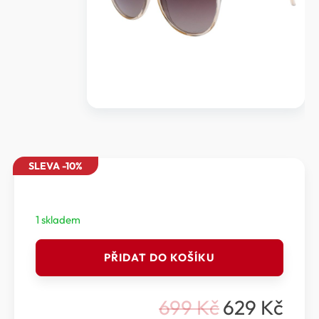
SLEVA -10%
1 skladem
Relax
PŘIDAT DO KOŠÍKU
Leilani
-
Polarizační
699
Kč
629
Kč
sluneční
Původní
Aktuální