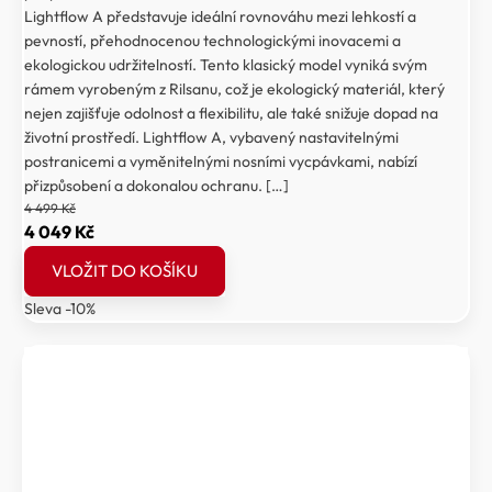
Lightflow A představuje ideální rovnováhu mezi lehkostí a
pevností, přehodnocenou technologickými inovacemi a
ekologickou udržitelností. Tento klasický model vyniká svým
rámem vyrobeným z Rilsanu, což je ekologický materiál, který
nejen zajišťuje odolnost a flexibilitu, ale také snižuje dopad na
životní prostředí. Lightflow A, vybavený nastavitelnými
postranicemi a vyměnitelnými nosními vycpávkami, nabízí
přizpůsobení a dokonalou ochranu. […]
4 499
Kč
Původní
Aktuální
4 049
Kč
cena
cena
VLOŽIT DO KOŠÍKU
byla:
je:
Sleva -10%
4
4
499 Kč.
049 Kč.