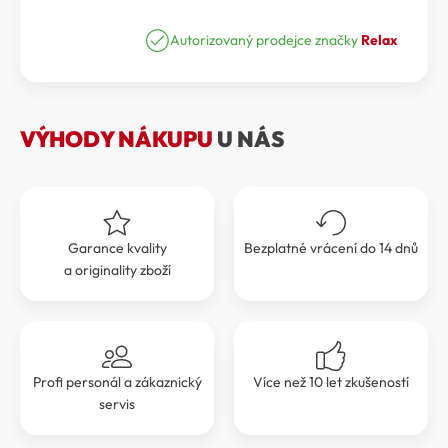
brýle
cena
cena
Relax
Leilani
Autorizovaný prodejce značky
Relax
byla:
je:
R0341H
699 Kč.
629 Kč.
množství
VÝHODY NÁKUPU
U NÁS
Garance kvality
Bezplatné vrácení do 14 dnů
a originality zboží
Profi personál a zákaznický
Více než 10 let zkušeností
servis