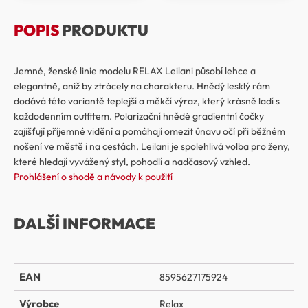
POPIS
PRODUKTU
Jemné, ženské linie modelu RELAX Leilani působí lehce a
elegantně, aniž by ztrácely na charakteru. Hnědý lesklý rám
dodává této variantě teplejší a měkčí výraz, který krásně ladí s
každodenním outfitem. Polarizační hnědé gradientní čočky
zajišťují příjemné vidění a pomáhají omezit únavu očí při běžném
nošení ve městě i na cestách. Leilani je spolehlivá volba pro ženy,
které hledají vyvážený styl, pohodlí a nadčasový vzhled.
Prohlášení o shodě a návody k použití
DALŠÍ INFORMACE
EAN
8595627175924
Výrobce
Relax