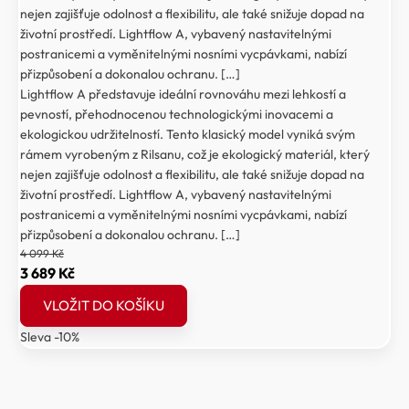
nejen zajišťuje odolnost a flexibilitu, ale také snižuje dopad na
životní prostředí. Lightflow A, vybavený nastavitelnými
postranicemi a vyměnitelnými nosními vycpávkami, nabízí
přizpůsobení a dokonalou ochranu. […]
Lightflow A představuje ideální rovnováhu mezi lehkostí a
pevností, přehodnocenou technologickými inovacemi a
ekologickou udržitelností. Tento klasický model vyniká svým
rámem vyrobeným z Rilsanu, což je ekologický materiál, který
nejen zajišťuje odolnost a flexibilitu, ale také snižuje dopad na
životní prostředí. Lightflow A, vybavený nastavitelnými
postranicemi a vyměnitelnými nosními vycpávkami, nabízí
přizpůsobení a dokonalou ochranu. […]
4 099
Kč
Původní
Aktuální
3 689
Kč
cena
cena
VLOŽIT DO KOŠÍKU
byla:
je:
Sleva -10%
4
3
099 Kč.
689 Kč.