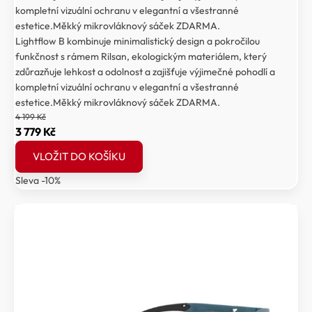
kompletní vizuální ochranu v elegantní a všestranné
estetice.Měkký mikrovláknový sáček ZDARMA.
Lightflow B kombinuje minimalistický design a pokročilou
funkčnost s rámem Rilsan, ekologickým materiálem, který
zdůrazňuje lehkost a odolnost a zajišťuje výjimečné pohodlí a
kompletní vizuální ochranu v elegantní a všestranné
estetice.Měkký mikrovláknový sáček ZDARMA.
4 199
Kč
Původní
Aktuální
3 779
Kč
cena
cena
VLOŽIT DO KOŠÍKU
byla:
je:
Sleva -10%
4
3
199 Kč.
779 Kč.