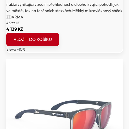
nabízí vynikající vizuální přehlednost a dlouhotrvající pohodlí jak
ve městě, tak na terénních stezkách.Měkký mikrovláknový sáček
ZDARMA.
4 599
Kč
Původní
Aktuální
4 139
Kč
cena
cena
VLOŽIT DO KOŠÍKU
byla:
je:
Sleva -10%
4
4
599 Kč.
139 Kč.