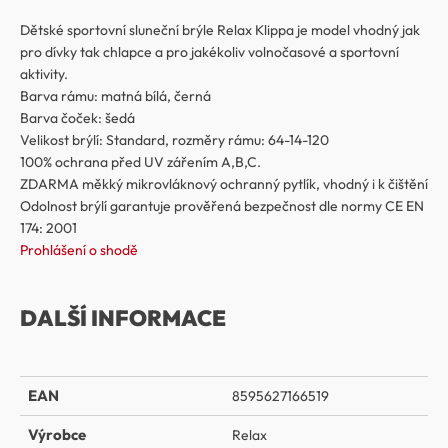
Dětské sportovní sluneční brýle Relax Klippa je model vhodný jak
pro dívky tak chlapce a pro jakékoliv volnočasové a sportovní
aktivity.
Barva rámu: matná bílá, černá
Barva čoček: šedá
Velikost brýlí: Standard, rozměry rámu: 64-14-120
100% ochrana před UV zářením A,B,C.
ZDARMA měkký mikrovláknový ochranný pytlík, vhodný i k čištění
Odolnost brýlí garantuje prověřená bezpečnost dle normy CE EN
174: 2001
Prohlášení o shodě
DALŠÍ INFORMACE
EAN
8595627166519
Výrobce
Relax