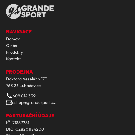
GRANDE
SPORT
NAVIGACE
Domov
O nás
Produkty
Kontakt
PRODEJNA
Doktora Veselého 177,
763 26 Luhačovice
608 814 339
eshop@grandesport.cz
FAKTURAČNÍ ÚDAJE
IČ: 71867261
DIČ: CZ8201184200