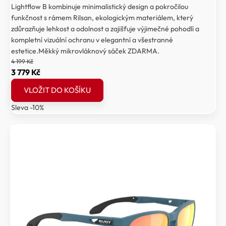
Lightflow B kombinuje minimalistický design a pokročilou
funkčnost s rámem Rilsan, ekologickým materiálem, který
zdůrazňuje lehkost a odolnost a zajišťuje výjimečné pohodlí a
kompletní vizuální ochranu v elegantní a všestranné
estetice.Měkký mikrovláknový sáček ZDARMA.
4 199
Kč
Původní
Aktuální
3 779
Kč
cena
cena
VLOŽIT DO KOŠÍKU
byla:
je:
Sleva -10%
4
3
199 Kč.
779 Kč.