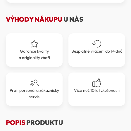
649 Kč.
584 Kč.
VÝHODY NÁKUPU
U NÁS
Garance kvality
Bezplatné vrácení do 14 dnů
a originality zboží
Profi personál a zákaznický
Více než 10 let zkušeností
servis
POPIS
PRODUKTU