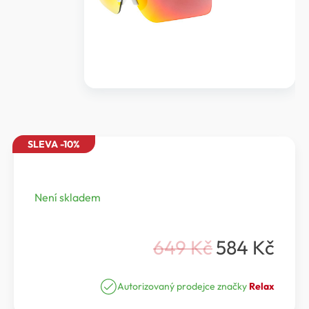
SLEVA -10%
Není skladem
649
Kč
584
Kč
Původní
Aktuální
cena
cena
Autorizovaný prodejce značky
Relax
byla:
je: