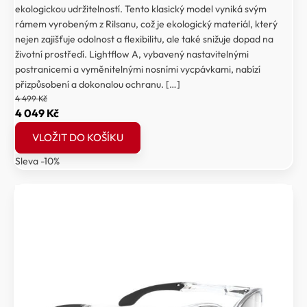
ekologickou udržitelností. Tento klasický model vyniká svým
rámem vyrobeným z Rilsanu, což je ekologický materiál, který
nejen zajišťuje odolnost a flexibilitu, ale také snižuje dopad na
životní prostředí. Lightflow A, vybavený nastavitelnými
postranicemi a vyměnitelnými nosními vycpávkami, nabízí
přizpůsobení a dokonalou ochranu. […]
4 499
Kč
Původní
Aktuální
4 049
Kč
cena
cena
VLOŽIT DO KOŠÍKU
byla:
je:
Sleva -10%
4
4
499 Kč.
049 Kč.