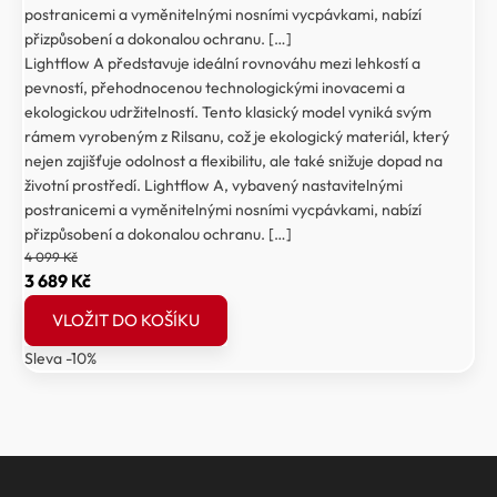
postranicemi a vyměnitelnými nosními vycpávkami, nabízí
přizpůsobení a dokonalou ochranu. […]
Lightflow A představuje ideální rovnováhu mezi lehkostí a
pevností, přehodnocenou technologickými inovacemi a
ekologickou udržitelností. Tento klasický model vyniká svým
rámem vyrobeným z Rilsanu, což je ekologický materiál, který
nejen zajišťuje odolnost a flexibilitu, ale také snižuje dopad na
životní prostředí. Lightflow A, vybavený nastavitelnými
postranicemi a vyměnitelnými nosními vycpávkami, nabízí
přizpůsobení a dokonalou ochranu. […]
4 099
Kč
Původní
Aktuální
3 689
Kč
cena
cena
VLOŽIT DO KOŠÍKU
byla:
je:
Sleva -10%
4
3
099 Kč.
689 Kč.