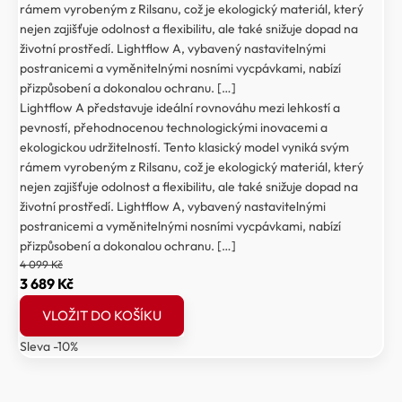
rámem vyrobeným z Rilsanu, což je ekologický materiál, který
nejen zajišťuje odolnost a flexibilitu, ale také snižuje dopad na
životní prostředí. Lightflow A, vybavený nastavitelnými
postranicemi a vyměnitelnými nosními vycpávkami, nabízí
přizpůsobení a dokonalou ochranu. […]
Lightflow A představuje ideální rovnováhu mezi lehkostí a
pevností, přehodnocenou technologickými inovacemi a
ekologickou udržitelností. Tento klasický model vyniká svým
rámem vyrobeným z Rilsanu, což je ekologický materiál, který
nejen zajišťuje odolnost a flexibilitu, ale také snižuje dopad na
životní prostředí. Lightflow A, vybavený nastavitelnými
postranicemi a vyměnitelnými nosními vycpávkami, nabízí
přizpůsobení a dokonalou ochranu. […]
4 099
Kč
Původní
Aktuální
3 689
Kč
cena
cena
VLOŽIT DO KOŠÍKU
byla:
je:
Sleva -10%
4
3
099 Kč.
689 Kč.