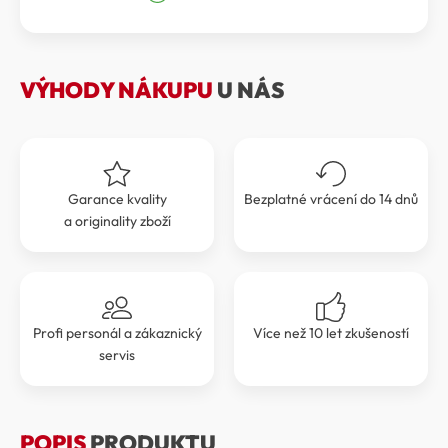
byla:
je:
599 Kč.
539 Kč.
VÝHODY NÁKUPU
U NÁS
Garance kvality
Bezplatné vrácení do 14 dnů
a originality zboží
Profi personál a zákaznický
Více než 10 let zkušeností
servis
POPIS
PRODUKTU