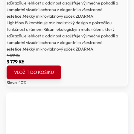
zdůrazňuje lehkost a odolnost a zajišťuje výjimečné pohodlí a
kompletní vizuální ochranu v elegantní a všestranné
estetice.Měkký mikrovláknový sáček ZDARMA.
Lightflow B kombinuje minimalistický design a pokročilou
funkčnost s rámem Rilsan, ekologickým materiálem, který
zdůrazňuje lehkost a odolnost a zajišťuje výjimečné pohodlí a
kompletní vizuální ochranu v elegantní a všestranné
estetice.Měkký mikrovláknový sáček ZDARMA.
4 199
Kč
Původní
Aktuální
3 779
Kč
cena
cena
VLOŽIT DO KOŠÍKU
byla:
je:
Sleva -10%
4
3
199 Kč.
779 Kč.