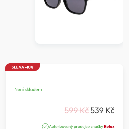
SLEVA -10%
Není skladem
599
Kč
539
Kč
Původní
Aktuální
cena
cena
Autorizovaný prodejce značky
Relax