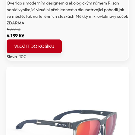
Overlap s moderním designem a ekologickým rámem Rilsan
nabízí vynikající vizuální přehlednost a dlouhotrvající pohodlí jak
ve městě, tak na terénních stezkách.Měkký mikrovláknový sáček
ZDARMA.
4 599
Kč
Původní
Aktuální
4 139
Kč
cena
cena
VLOŽIT DO KOŠÍKU
byla:
je:
Sleva -10%
4
4
599 Kč.
139 Kč.