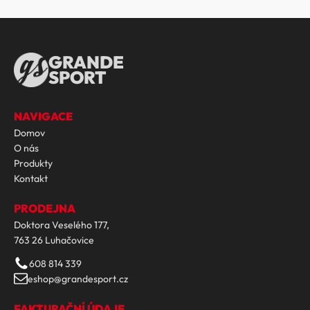
GRANDE
SPORT
NAVIGACE
Domov
O nás
Produkty
Kontakt
PRODEJNA
Doktora Veselého 177,
763 26 Luhačovice
608 814 339
eshop@grandesport.cz
FAKTURAČNÍ ÚDAJE