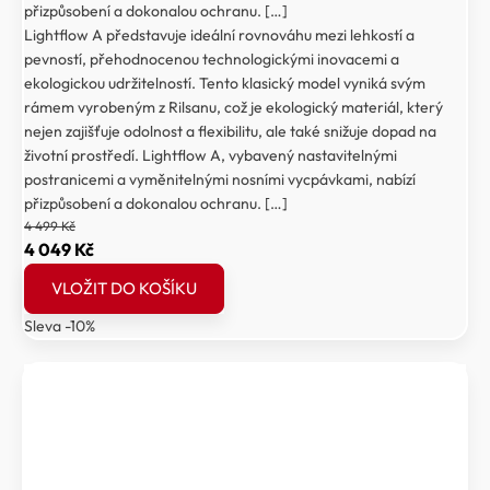
přizpůsobení a dokonalou ochranu. […]
Lightflow A představuje ideální rovnováhu mezi lehkostí a
pevností, přehodnocenou technologickými inovacemi a
ekologickou udržitelností. Tento klasický model vyniká svým
rámem vyrobeným z Rilsanu, což je ekologický materiál, který
nejen zajišťuje odolnost a flexibilitu, ale také snižuje dopad na
životní prostředí. Lightflow A, vybavený nastavitelnými
postranicemi a vyměnitelnými nosními vycpávkami, nabízí
přizpůsobení a dokonalou ochranu. […]
4 499
Kč
Původní
Aktuální
4 049
Kč
cena
cena
VLOŽIT DO KOŠÍKU
byla:
je:
Sleva -10%
4
4
499 Kč.
049 Kč.