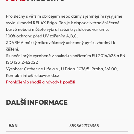
Pro slečny s větším obličejem nebo dámy s jemnějším rysy jsme
vyvinuli model RELAX Frigo. Ten je k dispozici v tradiční černé
barvě nebo si můžete vybrat svěží krystalovou variantu.
100% ochrana před UV zářením A,B,C.
ZDARMA měkký mikrovláknový ochranný pytlík, vhodný i k
čištění.
Sluneční brýle vyrobené v souladu s nařízením EU 2016/425 a EN
ISO 12312-1:2022
Výrobce: Catherine Life a.s., U Prioru 1076/5, Praha, 161 00,
Kontakt: info@relaxworld.cz
Prohlášení o shodě a návody k použití
DALŠÍ INFORMACE
EAN
8595627176365