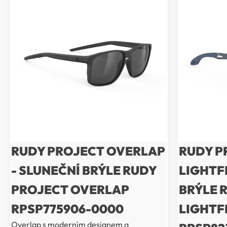
RUDY PROJECT OVERLAP
RUDY P
- SLUNEČNÍ BRÝLE RUDY
LIGHTF
PROJECT OVERLAP
BRÝLE 
RPSP775906-0000
LIGHTF
Overlap s moderním designem a