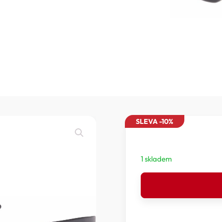
SLEVA -10%
1 skladem
Relax
Finn
-
Polarizační
sluneční