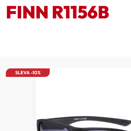
FINN R1156B
SLEVA -10%