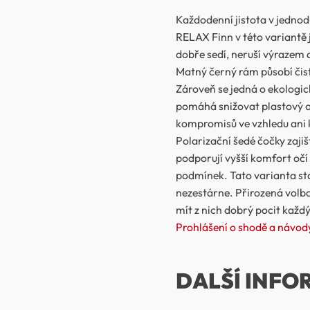
Každodenní jistota v jedno
RELAX Finn v této variantě j
dobře sedí, neruší výrazem a
Matný černý rám působí čist
Zároveň se jedná o ekologic
pomáhá snižovat plastový o
kompromisů ve vzhledu ani k
Polarizační šedé čočky zajiš
podporují vyšší komfort očí
podmínek. Tato varianta stav
nezestárne. Přirozená volba 
mít z nich dobrý pocit každ
Prohlášení o shodě a návody
DALŠÍ INFO