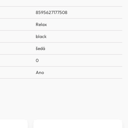
8595627177508
Relax
black
šedá
0
Ano