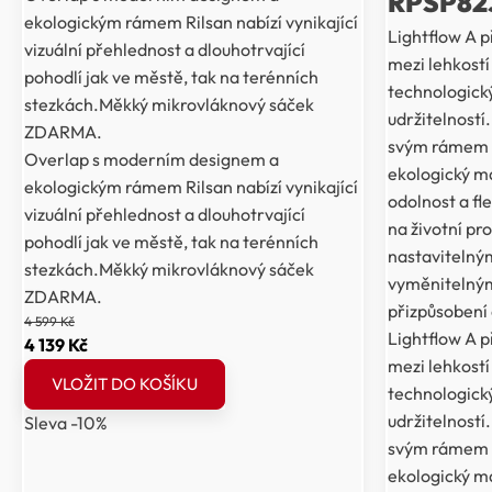
RPSP82
ekologickým rámem Rilsan nabízí vynikající
Lightflow A p
vizuální přehlednost a dlouhotrvající
mezi lehkost
pohodlí jak ve městě, tak na terénních
technologick
stezkách.Měkký mikrovláknový sáček
udržitelností
ZDARMA.
svým rámem v
Overlap s moderním designem a
ekologický ma
ekologickým rámem Rilsan nabízí vynikající
odolnost a fle
vizuální přehlednost a dlouhotrvající
na životní pr
pohodlí jak ve městě, tak na terénních
nastavitelný
stezkách.Měkký mikrovláknový sáček
vyměnitelným
ZDARMA.
přizpůsobení
4 599
Kč
Lightflow A p
Původní
Aktuální
4 139
Kč
mezi lehkost
cena
cena
VLOŽIT DO KOŠÍKU
technologick
byla:
je:
udržitelností
Sleva -10%
4
4
svým rámem v
599 Kč.
139 Kč.
ekologický ma