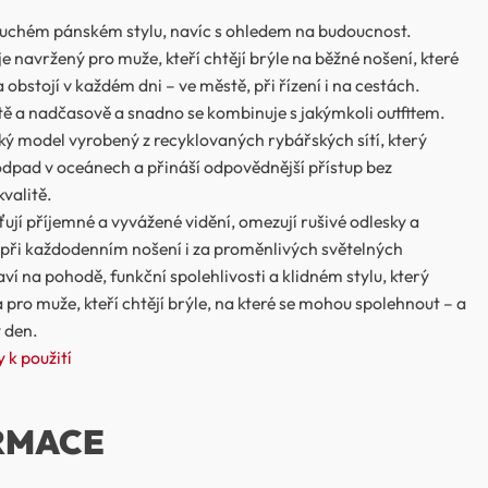
duchém pánském stylu, navíc s ohledem na budoucnost.
e navržený pro muže, kteří chtějí brýle na běžné nošení, které
 obstojí v každém dni – ve městě, při řízení i na cestách.
ě a nadčasově a snadno se kombinuje s jakýmkoli outfitem.
ký model vyrobený z recyklovaných rybářských sítí, který
dpad v oceánech a přináší odpovědnější přístup bez
valitě.
ťují příjemné a vyvážené vidění, omezují rušivé odlesky a
 při každodenním nošení i za proměnlivých světelných
í na pohodě, funkční spolehlivosti a klidném stylu, který
pro muže, kteří chtějí brýle, na které se mohou spolehnout – a
ý den.
 k použití
RMACE