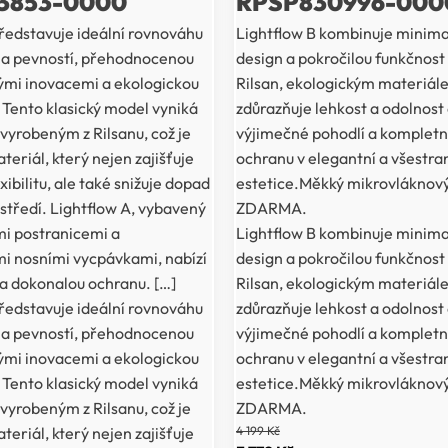
3853-0000
RPSP830996-000
ředstavuje ideální rovnováhu
Lightflow B kombinuje minimal
í a pevností, přehodnocenou
design a pokročilou funkčnos
ými inovacemi a ekologickou
Rilsan, ekologickým materiál
. Tento klasický model vyniká
zdůrazňuje lehkost a odolnost 
yrobeným z Rilsanu, což je
výjimečné pohodlí a kompletní
teriál, který nejen zajišťuje
ochranu v elegantní a všestr
xibilitu, ale také snižuje dopad
estetice.Měkký mikrovláknov
ostředí. Lightflow A, vybavený
ZDARMA.
mi postranicemi a
Lightflow B kombinuje minimal
i nosními vycpávkami, nabízí
design a pokročilou funkčnos
 a dokonalou ochranu. […]
Rilsan, ekologickým materiál
ředstavuje ideální rovnováhu
zdůrazňuje lehkost a odolnost 
í a pevností, přehodnocenou
výjimečné pohodlí a kompletní
ými inovacemi a ekologickou
ochranu v elegantní a všestr
. Tento klasický model vyniká
estetice.Měkký mikrovláknov
yrobeným z Rilsanu, což je
ZDARMA.
teriál, který nejen zajišťuje
4 199
Kč