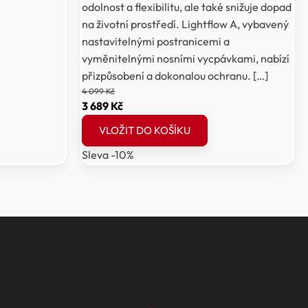
odolnost a flexibilitu, ale také snižuje dopad
na životní prostředí. Lightflow A, vybavený
nastavitelnými postranicemi a
vyměnitelnými nosními vycpávkami, nabízí
přizpůsobení a dokonalou ochranu. […]
4 099
Kč
Původní
Aktuální
3 689
Kč
cena
cena
VLOŽIT DO KOŠÍKU
byla:
je:
Sleva -10%
4
3
099 Kč.
689 Kč.