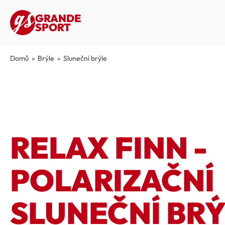
GRANDE
SPORT
Domů
»
Brýle
»
Sluneční brýle
RELAX FINN -
POLARIZAČNÍ
SLUNEČNÍ BRÝ