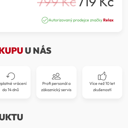
799
Kč
719
Kč
Původní
Aktuální
cena
cena
Autorizovaný prodejce značky
Relax
byla:
je:
799 Kč.
719 Kč.
KUPU
U NÁS
zplatné vrácení
Profi personál a
Více než 10 let
do 14 dnů
zákaznický servis
zkušeností
UKTU