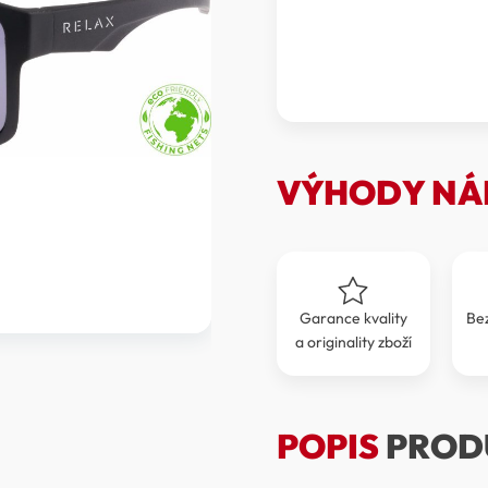
brýle
Relax
Finn
R1156B
množství
VÝHODY NÁ
Garance kvality
Be
a originality zboží
POPIS
PROD