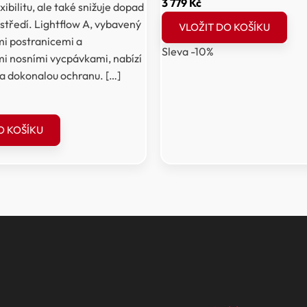
Původní
Aktuální
3 779
Kč
xibilitu, ale také snižuje dopad
cena
cena
ostředí. Lightflow A, vybavený
VLOŽIT DO KOŠÍKU
byla:
je:
mi postranicemi a
Sleva -10%
4
3
i nosními vycpávkami, nabízí
199 Kč.
779 Kč.
 a dokonalou ochranu. […]
ální
a
O KOŠÍKU
Kč.