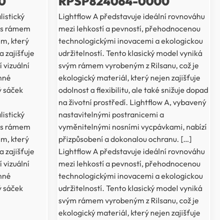
0
RPSP824064-0000
istický
Lightflow A představuje ideální rovnováhu
t s rámem
mezi lehkostí a pevností, přehodnocenou
em, který
technologickými inovacemi a ekologickou
a zajišťuje
udržitelností. Tento klasický model vyniká
 vizuální
svým rámem vyrobeným z Rilsanu, což je
anné
ekologický materiál, který nejen zajišťuje
ý sáček
odolnost a flexibilitu, ale také snižuje dopad
na životní prostředí. Lightflow A, vybavený
istický
nastavitelnými postranicemi a
t s rámem
vyměnitelnými nosními vycpávkami, nabízí
em, který
přizpůsobení a dokonalou ochranu. […]
a zajišťuje
Lightflow A představuje ideální rovnováhu
 vizuální
mezi lehkostí a pevností, přehodnocenou
anné
technologickými inovacemi a ekologickou
ý sáček
udržitelností. Tento klasický model vyniká
svým rámem vyrobeným z Rilsanu, což je
ekologický materiál, který nejen zajišťuje