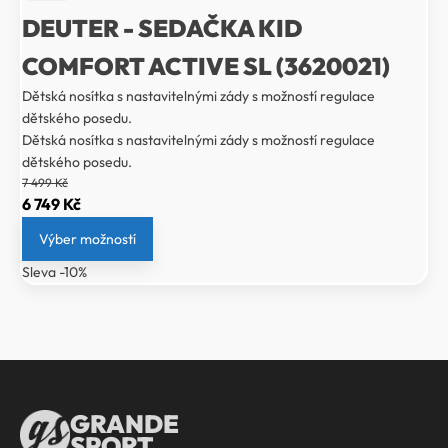
DEUTER - SEDAČKA KID
COMFORT ACTIVE SL (3620021)
Dětská nosítka s nastavitelnými zády s možností regulace
dětského posedu.
Dětská nosítka s nastavitelnými zády s možností regulace
dětského posedu.
7 499
Kč
Původní
Aktuální
6 749
Kč
cena
cena
Výber možností
byla:
je:
Sleva -10%
7
6
499 Kč.
749 Kč.
GRANDE
SPORT