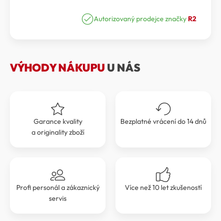
cena
cena
STARLING
ATBP03B
Autorizovaný prodejce značky
R2
byla:
je:
množství
1
1
799 Kč.
619 Kč.
VÝHODY NÁKUPU
U NÁS
Garance kvality
Bezplatné vrácení do 14 dnů
a originality zboží
Profi personál a zákaznický
Více než 10 let zkušeností
servis