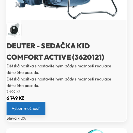
DEUTER - SEDAČKA KID
COMFORT ACTIVE (3620121)
Dětská nosítka s nastavitelnými zády s možností regulace
dětského posedu.
Dětská nosítka s nastavitelnými zády s možností regulace
dětského posedu.
7 499
Kč
Původní
Aktuální
6 749
Kč
cena
cena
Výber možností
byla:
je:
Sleva -10%
7
6
499 Kč.
749 Kč.