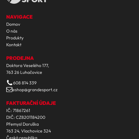
NAVIGACE
Domov
O nás
Produkty
Kontakt
PRODEJNA
Doktora Veselého 177,
763 26 Luhačovice
608 814 339
eshop@grandesport.cz
FAKTURAČNÍ ÚDAJE
IČ: 71867261
DIČ: CZ8201184200
Přemysl Doruška
763 24, Vlachovice 324
Česká republika