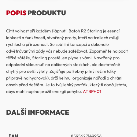
POPIS
PRODUKTU
Cítit volnost při každém šlápnutí. Batoh R2 Starling je esencí
lehkosti a funkčnosti, stvořený pro ty, kteří na trailech milují
rychlost a přirozenost. Se subtilní koncepcí a dokonale
odvětrávanými zády vás nebude zatěžovat. Zapomeňte na pocit
těžké zátěže, Starling prostě jen plyne s vámi. Navržený pro
odpolední sklouznutí na oblíbených stezkách, ale dostatečně
chytrý pro delší výlety. Zajišťuje potřebný pitný režim (díky
přípravě na hydrovak), drží helmu, organizuje nářadí a chrání
obsah před deštěm. Je to tvůj lehký parťák, který ti dodá jistotu,
abys mohl naplno prožít energii pohybu.
ATBPH01
DALŠÍ INFORMACE
EAN
8595627149956