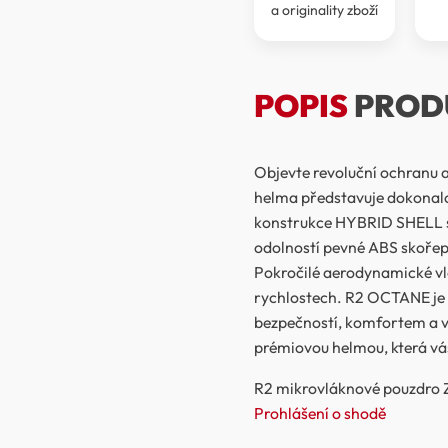
a originality zboží
POPIS
PROD
Objevte revoluční ochranu 
helma představuje dokonalo
konstrukce HYBRID SHELL s
odolností pevné ABS skořep
Pokročilé aerodynamické vlas
rychlostech. R2 OCTANE je p
bezpečností, komfortem a v
prémiovou helmou, která vá
R2 mikrovláknové pouzdr
Prohlášení o shodě