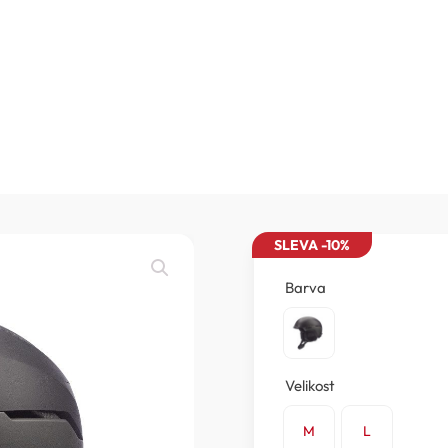
SLEVA -10%
Barva
Velikost
M
L