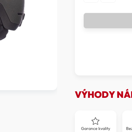
R2
OCTANE
-
LYŽAŘSKÁ
HELMA
R2
OCTANE
ATHS05D
množství
VÝHODY NÁ
Garance kvality
Be