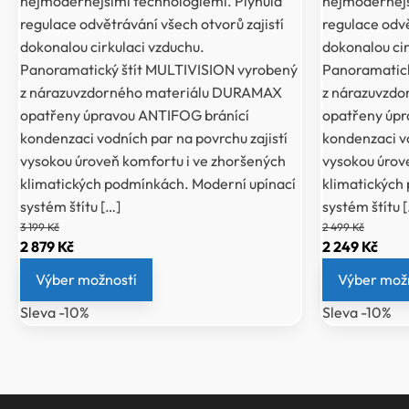
nejmodernějšími technologiemi. Plynulá
nejmodernějš
regulace odvětrávání všech otvorů zajistí
regulace odvě
dokonalou cirkulaci vzduchu.
dokonalou cir
Panoramatický štít MULTIVISION vyrobený
Panoramatick
z nárazuvzdorného materiálu DURAMAX
z nárazuvzd
opatřeny úpravou ANTIFOG bránící
opatřeny úpr
kondenzaci vodních par na povrchu zajistí
kondenzaci vo
vysokou úroveň komfortu i ve zhoršených
vysokou úrov
klimatických podmínkách. Moderní upínací
klimatických
systém štítu […]
systém štítu 
3 199
Kč
2 499
Kč
Původní
Aktuální
Původní
Aktu
2 879
Kč
2 249
Kč
cena
cena
cena
cen
Výber možností
Výber mož
byla:
je:
byla:
je:
Sleva -10%
Sleva -10%
3
2
2
2
199 Kč.
879 Kč.
499 Kč.
249 