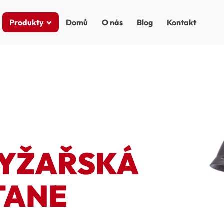
Produkty
Domů
O nás
Blog
Kontakt
LYŽAŘSKÁ
TANE