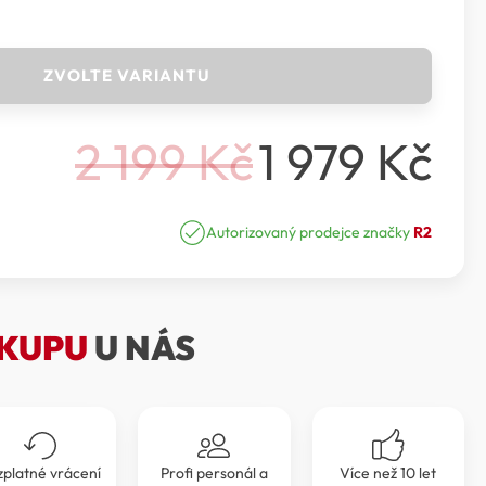
ZVOLTE VARIANTU
2 199
Kč
1 979
Kč
Původní
Aktuální
cena
cena
Autorizovaný prodejce značky
R2
byla:
je:
2
1
KUPU
U NÁS
199 Kč.
979 Kč.
zplatné vrácení
Profi personál a
Více než 10 let