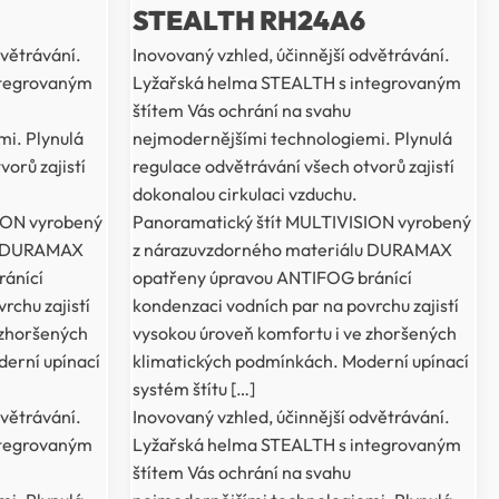
STEALTH RH24A6
dvětrávání.
Inovovaný vzhled, účinnější odvětrávání.
ntegrovaným
Lyžařská helma STEALTH s integrovaným
štítem Vás ochrání na svahu
i. Plynulá
nejmodernějšími technologiemi. Plynulá
orů zajistí
regulace odvětrávání všech otvorů zajistí
dokonalou cirkulaci vzduchu.
ION vyrobený
Panoramatický štít MULTIVISION vyrobený
lu DURAMAX
z nárazuvzdorného materiálu DURAMAX
ánící
opatřeny úpravou ANTIFOG bránící
rchu zajistí
kondenzaci vodních par na povrchu zajistí
 zhoršených
vysokou úroveň komfortu i ve zhoršených
erní upínací
klimatických podmínkách. Moderní upínací
systém štítu […]
dvětrávání.
Inovovaný vzhled, účinnější odvětrávání.
ntegrovaným
Lyžařská helma STEALTH s integrovaným
štítem Vás ochrání na svahu