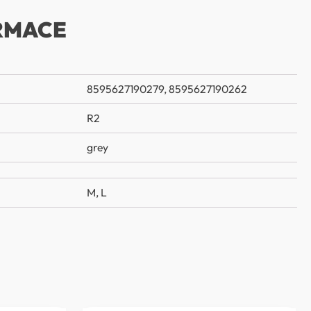
RMACE
8595627190279, 8595627190262
R2
grey
M
,
L