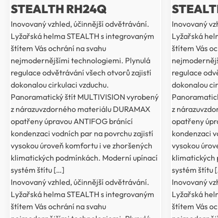
STEALTH RH24Q
STEALT
Inovovaný vzhled, účinnější odvětrávání.
Inovovaný vzh
Lyžařská helma STEALTH s integrovaným
Lyžařská he
štítem Vás ochrání na svahu
štítem Vás oc
nejmodernějšími technologiemi. Plynulá
nejmodernějš
regulace odvětrávání všech otvorů zajistí
regulace odvě
dokonalou cirkulaci vzduchu.
dokonalou cir
Panoramatický štít MULTIVISION vyrobený
Panoramatick
z nárazuvzdorného materiálu DURAMAX
z nárazuvzd
opatřeny úpravou ANTIFOG bránící
opatřeny úpr
kondenzaci vodních par na povrchu zajistí
kondenzaci vo
vysokou úroveň komfortu i ve zhoršených
vysokou úrov
klimatických podmínkách. Moderní upínací
klimatických
systém štítu […]
systém štítu 
Inovovaný vzhled, účinnější odvětrávání.
Inovovaný vzh
Lyžařská helma STEALTH s integrovaným
Lyžařská he
štítem Vás ochrání na svahu
štítem Vás oc