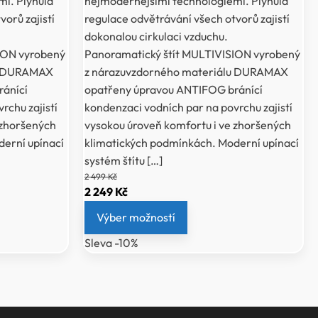
i. Plynulá
nejmodernějšími technologiemi. Plynulá
orů zajistí
regulace odvětrávání všech otvorů zajistí
dokonalou cirkulaci vzduchu.
ION vyrobený
Panoramatický štít MULTIVISION vyrobený
lu DURAMAX
z nárazuvzdorného materiálu DURAMAX
ánící
opatřeny úpravou ANTIFOG bránící
rchu zajistí
kondenzaci vodních par na povrchu zajistí
 zhoršených
vysokou úroveň komfortu i ve zhoršených
erní upínací
klimatických podmínkách. Moderní upínací
systém štítu […]
2 499
Kč
Původní
Aktuální
2 249
Kč
cena
cena
Výber možností
byla:
je:
Sleva -10%
2
2
499 Kč.
249 Kč.