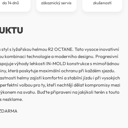
do 14 dnů
zákaznický servis
zkušeností
UKTU
a styl s lyžařskou helmou R2 OCTANE. Tato vysoce inovativní
u kombinaci technologie a moderního designu. Progresivní
pojuje výhody lehkosti IN-MOLD konstrukce s mimořádnou
iny, která poskytuje maximální ochranu při každém sjezdu.
tnosti helmy zajistí komfortní a stabilní jízdu i při vysokých
erfektní volbou pro ty, kteří nechtějí dělat kompromisy mezi
ýkonem na svahu. Buďte připraveni na jakýkoli terén s touto
s nezklame.
o ZDARMA