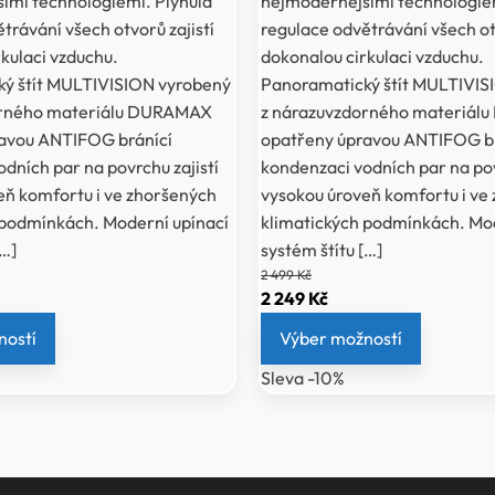
ími technologiemi. Plynulá
nejmodernějšími technologiem
trávání všech otvorů zajistí
regulace odvětrávání všech otv
kulaci vzduchu.
dokonalou cirkulaci vzduchu.
ý štít MULTIVISION vyrobený
Panoramatický štít MULTIVIS
orného materiálu DURAMAX
z nárazuvzdorného materiá
avou ANTIFOG bránící
opatřeny úpravou ANTIFOG br
dních par na povrchu zajistí
kondenzaci vodních par na pov
eň komfortu i ve zhoršených
vysokou úroveň komfortu i ve
 podmínkách. Moderní upínací
klimatických podmínkách. Mod
[…]
systém štítu […]
2 499
Kč
ální
Původní
Aktuální
2 249
Kč
a
cena
cena
ností
Výber možností
byla:
je:
Sleva -10%
2
2
Kč.
499 Kč.
249 Kč.