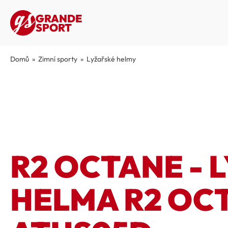
GRANDE
SPORT
Domů
»
Zimní sporty
»
Lyžařské helmy
R2 OCTANE - 
HELMA R2 OC