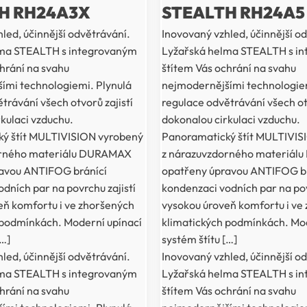
H RH24A3X
STEALTH RH24A5
led, účinnější odvětrávání.
Inovovaný vzhled, účinnější o
lma STEALTH s integrovaným
Lyžařská helma STEALTH s i
hrání na svahu
štítem Vás ochrání na svahu
ími technologiemi. Plynulá
nejmodernějšími technologiem
trávání všech otvorů zajistí
regulace odvětrávání všech otv
kulaci vzduchu.
dokonalou cirkulaci vzduchu.
ý štít MULTIVISION vyrobený
Panoramatický štít MULTIVIS
orného materiálu DURAMAX
z nárazuvzdorného materiá
avou ANTIFOG bránící
opatřeny úpravou ANTIFOG br
dních par na povrchu zajistí
kondenzaci vodních par na pov
eň komfortu i ve zhoršených
vysokou úroveň komfortu i ve
 podmínkách. Moderní upínací
klimatických podmínkách. Mod
[…]
systém štítu […]
led, účinnější odvětrávání.
Inovovaný vzhled, účinnější o
lma STEALTH s integrovaným
Lyžařská helma STEALTH s i
hrání na svahu
štítem Vás ochrání na svahu