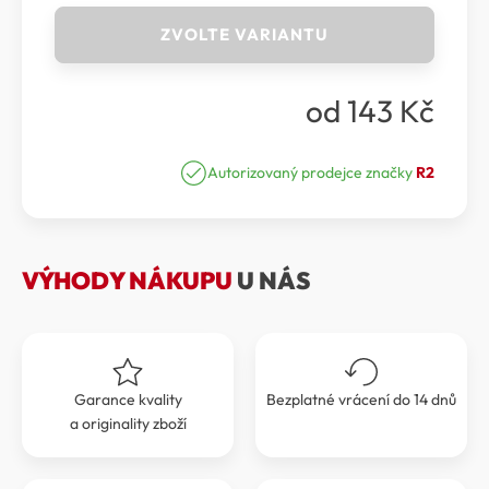
R2
ZVOLTE VARIANTU
ICY
-
SPORTOVNÍ
od
143
Kč
FUNKČNÍ
ČEPICE
R2
ICY
Autorizovaný prodejce značky
R2
ATK10C
množství
VÝHODY NÁKUPU
U NÁS
Garance kvality
Bezplatné vrácení do 14 dnů
a originality zboží