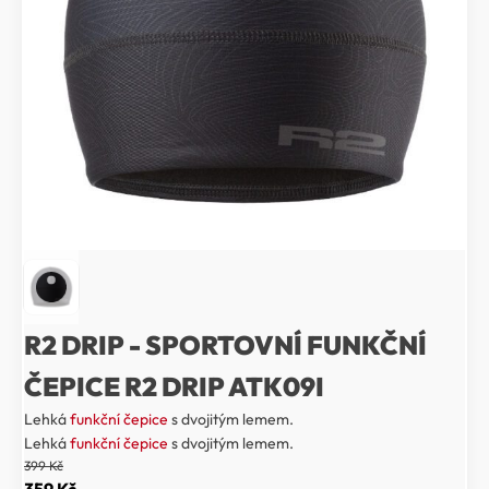
R2 DRIP - SPORTOVNÍ FUNKČNÍ
ČEPICE R2 DRIP ATK09I
Lehká
funkční čepice
s dvojitým lemem.
Lehká
funkční čepice
s dvojitým lemem.
399
Kč
Původní
Aktuální