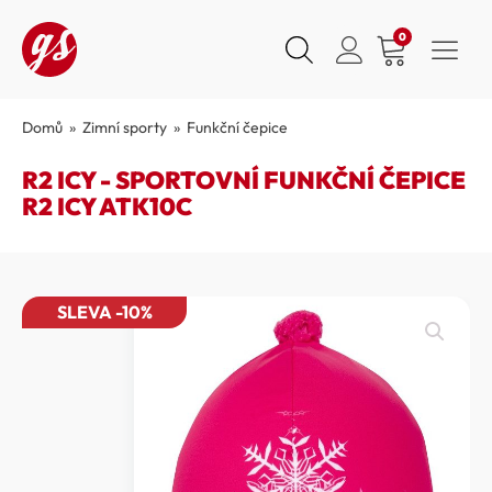
0
Domů
»
Zimní sporty
»
Funkční čepice
R2 ICY - SPORTOVNÍ FUNKČNÍ ČEPICE
R2 ICY ATK10C
SLEVA -10%