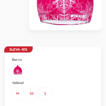
SLEVA -10%
Barva
Velikost
M
XS
S