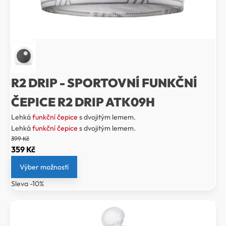
R2 DRIP - SPORTOVNÍ FUNKČNÍ
ČEPICE R2 DRIP ATK09H
Lehká
funkční čepice
s dvojitým lemem.
Lehká
funkční čepice
s dvojitým lemem.
399
Kč
Původní
Aktuální
359
Kč
cena
cena
Výber možností
byla:
je:
Sleva -10%
399 Kč.
359 Kč.