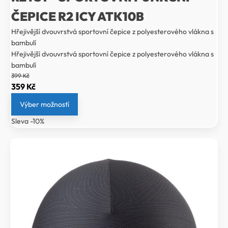
ČEPICE R2 ICY ATK10B
Hřejivější dvouvrstvá sportovní čepice z polyesterového vlákna s
bambulí
Hřejivější dvouvrstvá sportovní čepice z polyesterového vlákna s
bambulí
399
Kč
Původní
Aktuální
359
Kč
cena
cena
Výber možností
byla:
je:
Sleva -10%
399 Kč.
359 Kč.