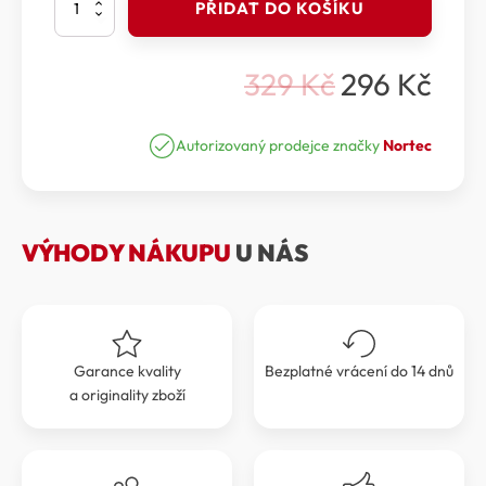
PŘIDAT DO KOŠÍKU
-
Obal
CORSA
329
Kč
296
Kč
MICRO
Původní
Aktuální
CRAMPON
cena
cena
BAG
množství
Autorizovaný prodejce značky
Nortec
byla:
je:
329 Kč.
296 Kč.
VÝHODY NÁKUPU
U NÁS
Garance kvality
Bezplatné vrácení do 14 dnů
a originality zboží