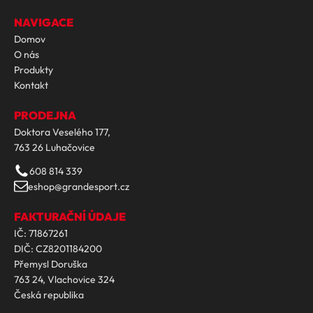
NAVIGACE
Domov
O nás
Produkty
Kontakt
PRODEJNA
Doktora Veselého 177,
763 26 Luhačovice
608 814 339
eshop@grandesport.cz
FAKTURAČNÍ ÚDAJE
IČ: 71867261
DIČ: CZ8201184200
Přemysl Doruška
763 24, Vlachovice 324
Česká republika