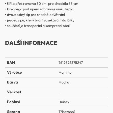
• šířka přes ramena 80 cm, pro chodidla 55 cm
• krycí léga pod zipem zabraňuje úniku tepla
• dvoucestný zip pro snadné odvětrání
• jezdec zipu, který brání zasekávání do látky
• součástí je transportní a kompresní obal
DALŠÍ INFORMACE
EAN
7619876375247
Výrobce
Mammut
Barva
Modrá
Velikost
L
Pohlaví
Unisex
Sezona
Třísezónní