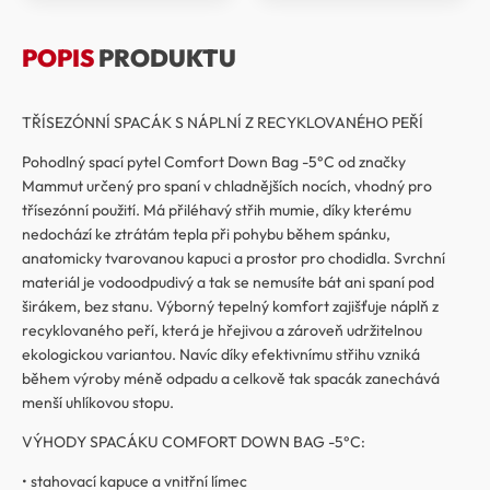
POPIS
PRODUKTU
TŘÍSEZÓNNÍ SPACÁK S NÁPLNÍ Z RECYKLOVANÉHO PEŘÍ
Pohodlný spací pytel Comfort Down Bag -5°C od značky
Mammut určený pro spaní v chladnějších nocích, vhodný pro
třísezónní použití. Má přiléhavý střih mumie, díky kterému
nedochází ke ztrátám tepla při pohybu během spánku,
anatomicky tvarovanou kapuci a prostor pro chodidla. Svrchní
materiál je vodoodpudivý a tak se nemusíte bát ani spaní pod
širákem, bez stanu. Výborný tepelný komfort zajišťuje náplň z
recyklovaného peří, která je hřejivou a zároveň udržitelnou
ekologickou variantou. Navíc díky efektivnímu střihu vzniká
během výroby méně odpadu a celkově tak spacák zanechává
menší uhlíkovou stopu.
VÝHODY SPACÁKU COMFORT DOWN BAG -5°C:
• stahovací kapuce a vnitřní límec