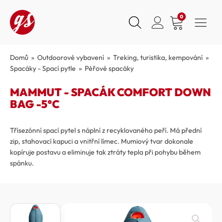
0
Domů
»
Outdoorové vybavení
»
Treking, turistika, kempování
»
Spacáky - Spací pytle
»
Péřové spacáky
MAMMUT - SPACÁK COMFORT DOWN
BAG -5°C
Třísezónní spací pytel s náplní z recyklovaného peří. Má přední
zip, stahovací kapuci a vnitřní límec. Mumiový tvar dokonale
kopíruje postavu a eliminuje tak ztráty tepla při pohybu během
spánku.