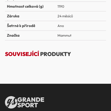
Hmotnost celková (g)
1190
Záruka
24 měsíců
Šetrné k přírodě
Ano
Značka
Mammut
SOUVISEJÍCÍ
PRODUKTY
GRANDE
SPORT