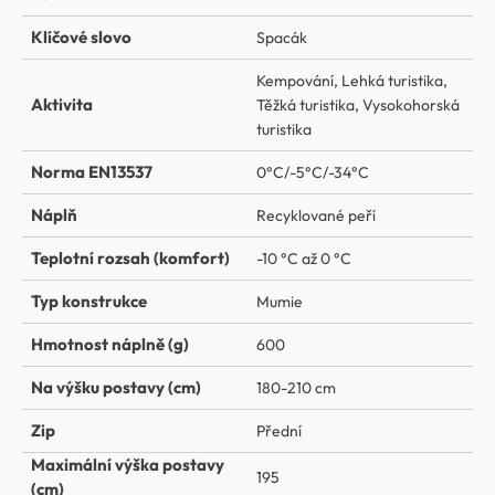
Klíčové slovo
Spacák
Kempování
,
Lehká turistika
,
Aktivita
Těžká turistika
,
Vysokohorská
turistika
Norma EN13537
0°C/-5°C/-34°C
Náplň
Recyklované peří
Teplotní rozsah (komfort)
-10 °C až 0 °C
Typ konstrukce
Mumie
Hmotnost náplně (g)
600
Na výšku postavy (cm)
180-210 cm
Zip
Přední
Maximální výška postavy
195
(cm)