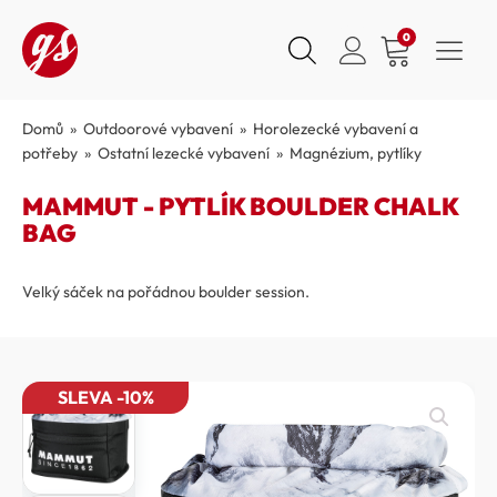
0
Domů
»
Outdoorové vybavení
»
Horolezecké vybavení a
potřeby
»
Ostatní lezecké vybavení
»
Magnézium, pytlíky
MAMMUT - PYTLÍK BOULDER CHALK
BAG
Velký sáček na pořádnou boulder session.
SLEVA -10%