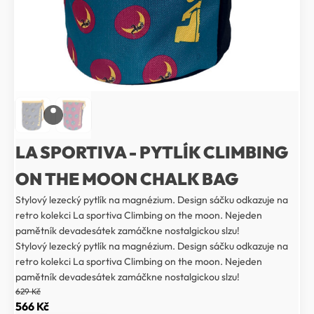
LA SPORTIVA - PYTLÍK CLIMBING
ON THE MOON CHALK BAG
Stylový lezecký pytlík na magnézium. Design sáčku odkazuje na
retro kolekci La sportiva Climbing on the moon. Nejeden
pamětník devadesátek zamáčkne nostalgickou slzu!
Stylový lezecký pytlík na magnézium. Design sáčku odkazuje na
retro kolekci La sportiva Climbing on the moon. Nejeden
pamětník devadesátek zamáčkne nostalgickou slzu!
629
Kč
Původní
Aktuální
566
Kč