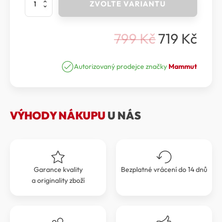
ZVOLTE VARIANTU
-
Pytlík
Boulder
799
Kč
719
Kč
Chalk
Původní
Aktuální
Bag
cena
cena
množství
Autorizovaný prodejce značky
Mammut
byla:
je:
799 Kč.
719 Kč.
VÝHODY NÁKUPU
U NÁS
Garance kvality
Bezplatné vrácení do 14 dnů
a originality zboží