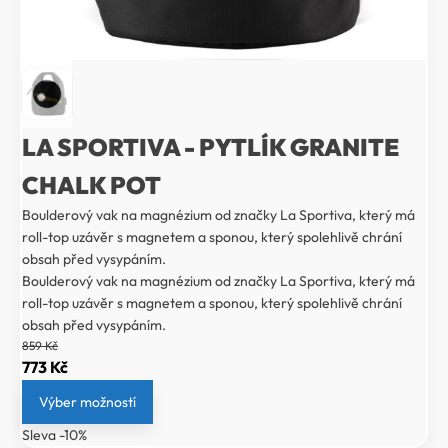
LA SPORTIVA - PYTLÍK GRANITE
CHALK POT
Boulderový vak na magnézium od značky La Sportiva, který má
roll-top uzávěr s magnetem a sponou, který spolehlivě chrání
obsah před vysypáním.
Boulderový vak na magnézium od značky La Sportiva, který má
roll-top uzávěr s magnetem a sponou, který spolehlivě chrání
obsah před vysypáním.
859
Kč
Původní
Aktuální
773
Kč
cena
cena
Výber možností
byla:
je:
Sleva -10%
859 Kč.
773 Kč.