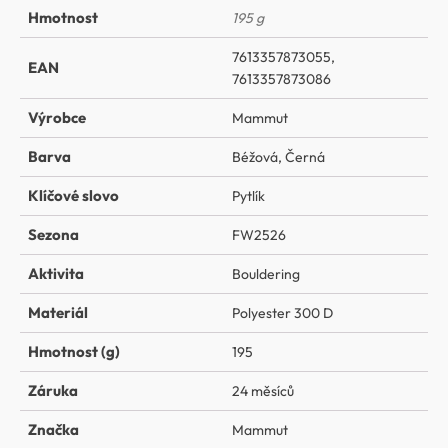
Hmotnost
195 g
7613357873055,
EAN
7613357873086
Výrobce
Mammut
Barva
Béžová
,
Černá
Klíčové slovo
Pytlík
Sezona
FW2526
Aktivita
Bouldering
Materiál
Polyester 300 D
Hmotnost (g)
195
Záruka
24 měsíců
Značka
Mammut