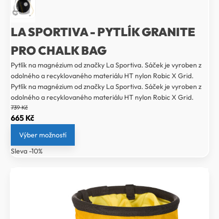
LA SPORTIVA - PYTLÍK GRANITE
PRO CHALK BAG
Pytlík na magnézium od značky La Sportiva. Sáček je vyroben z
odolného a recyklovaného materiálu HT nylon Robic X Grid.
Pytlík na magnézium od značky La Sportiva. Sáček je vyroben z
odolného a recyklovaného materiálu HT nylon Robic X Grid.
739
Kč
Původní
Aktuální
665
Kč
cena
cena
Výber možností
byla:
je:
Sleva -10%
739 Kč.
665 Kč.