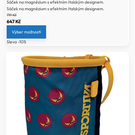
Sáček na magnézium s efektním Italským designem.
Sáček na magnézium s efektním Italským designem.
719
Kč
Původní
Aktuální
647
Kč
cena
cena
Výber možností
byla:
je:
Sleva -10%
719 Kč.
647 Kč.