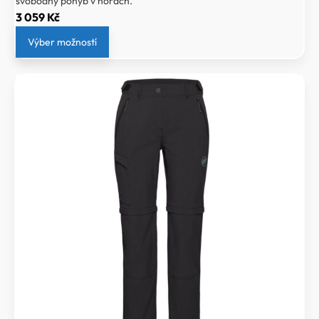
svobodný pohyb v horách.
3 059
Kč
Výber možností