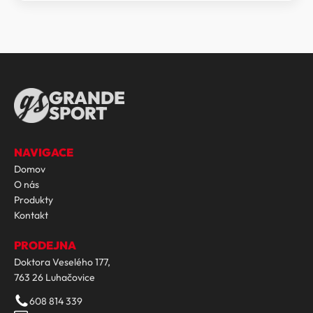
399 Kč.
059 Kč.
GRANDE
SPORT
NAVIGACE
Domov
O nás
Produkty
Kontakt
PRODEJNA
Doktora Veselého 177,
763 26 Luhačovice
608 814 339