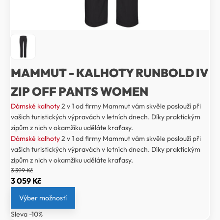
MAMMUT - KALHOTY RUNBOLD IV
ZIP OFF PANTS WOMEN
Dámské kalhoty
2 v 1 od firmy Mammut vám skvěle poslouží při
vašich turistických výpravách v letních dnech. Díky praktickým
zipům z nich v okamžiku uděláte kraťasy.
Dámské kalhoty
2 v 1 od firmy Mammut vám skvěle poslouží při
vašich turistických výpravách v letních dnech. Díky praktickým
zipům z nich v okamžiku uděláte kraťasy.
3 399
Kč
Původní
Aktuální
3 059
Kč
cena
cena
Výber možností
byla:
je:
Sleva -10%
3
3