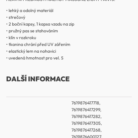
• lehký a odolný materiál
• strečový
• 2 boční kapsy, 1 kapsa vzadu na zip
• pružný pas se stahováním
• klín v rozkroku
• tkanina chrání před UV zářením
• elastický lem na nohavici
• uvedená hmotnost pro vel. S
DALŠÍ INFORMACE
7619876417718,
7619876417299,
7619876417282,
7619876417305,
7619876417268,
7619876600127,