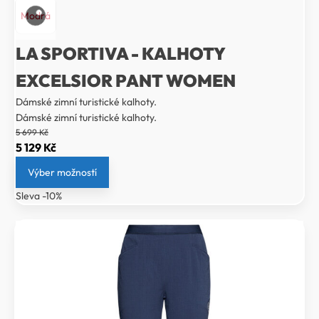
Modrá
LA SPORTIVA - KALHOTY
EXCELSIOR PANT WOMEN
Dámské zimní turistické kalhoty.
Dámské zimní turistické kalhoty.
5 699
Kč
Původní
Aktuální
5 129
Kč
cena
cena
Výber možností
byla:
je:
Sleva -10%
5
5
699 Kč.
129 Kč.