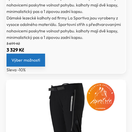
nohavicemi poskytne volnost pohybu. kalhoty mají dvě kapsy,
minimalistický pas a 1 zipovou zadní kapsu.
Dámské lezecké kalhoty od firmy La Sportiva jsou vyrobeny z
vysoce odolného materiálu. Sportovní střih s předtvarovanými
nohavicemi poskytne volnost pohybu. kalhoty mají dvě kapsy,
minimalistický pas a 1 zipovou zadní kapsu.
3 699
Kč
Původní
Aktuální
3 329
Kč
cena
cena
Výber možností
byla:
je:
Sleva -10%
3
3
699 Kč.
329 Kč.