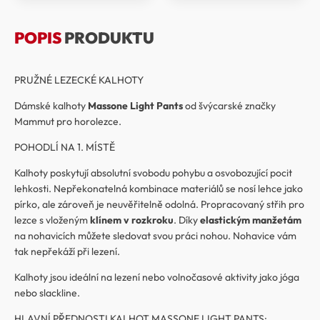
POPIS
PRODUKTU
PRUŽNÉ LEZECKÉ KALHOTY
Dámské kalhoty
Massone Light Pants
od švýcarské značky
Mammut pro horolezce.
POHODLÍ NA 1. MÍSTĚ
Kalhoty poskytují absolutní svobodu pohybu a osvobozující pocit
lehkosti. Nepřekonatelná kombinace materiálů se nosí lehce jako
pírko, ale zároveň je neuvěřitelně odolná. Propracovaný střih pro
lezce s vloženým
klínem v rozkroku
. Díky
elastickým manžetám
na nohavicích můžete sledovat svou práci nohou. Nohavice vám
tak nepřekáží při lezení.
Kalhoty jsou ideální na lezení nebo volnočasové aktivity jako jóga
nebo slackline.
HLAVNÍ PŘEDNOSTI KALHOT MASSONE LIGHT PANTS: