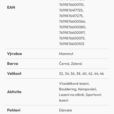
7619876600110,
EAN
7619876417725,
7619876417275,
7619876600066,
7619876600080,
7619876600097,
7619876600073,
7619876600103
Výrobce
Mammut
Barva
Černá
,
Zelená
Velikost
32
,
34
,
36
,
38
,
40
,
42
,
44
,
46
Vícedélkové lezení
,
Bouldering
,
Kempování
,
Aktivita
Lezení na stěně
,
Sportovní
lezení
Pohlaví
Dámské