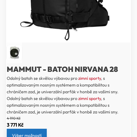
MAMMUT - BATOH NIRVANA 28
Odolný batoh se skvělou výbavou pro
zimní sporty
, s
optimalizovaným nosným systémem a kompatibilitou s
chráničem zad, je univerzální parťák v honbě za vašimi sny.
Odolný batoh se skvělou výbavou pro
zimní sporty
, s
optimalizovaným nosným systémem a kompatibilitou s
chráničem zad, je univerzální parťák v honbě za vašimi sny.
4 190
Kč
Původní
Aktuální
3 771
Kč
cena
cena
Výber možností