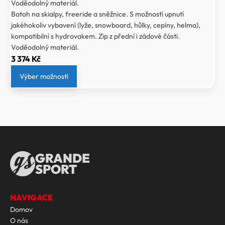
Voděodolný materiál.
Batoh na skialpy, freeride a sněžnice. S možností upnutí
jakéhokoliv vybavení (lyže, snowboard, hůlky, cepíny, helma),
kompatibilní s hydrovakem. Zip z přední i zádové části.
Voděodolný materiál.
3 374
Kč
Výber možností
GRANDE
SPORT
NAVIGACE
Domov
O nás