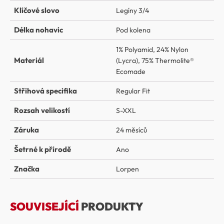
Klíčové slovo
Legíny 3/4
Délka nohavic
Pod kolena
1% Polyamid
,
24% Nylon
Materiál
(Lycra)
,
75% Thermolite®
Ecomade
Střihová specifika
Regular Fit
Rozsah velikostí
S-XXL
Záruka
24 měsíců
Šetrné k přírodě
Ano
Značka
Lorpen
SOUVISEJÍCÍ
PRODUKTY