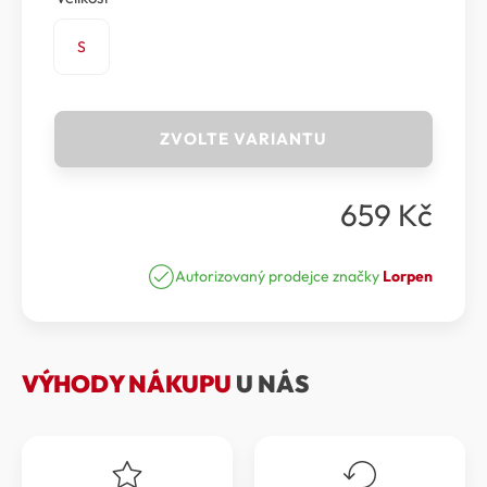
S
Lorpen
ZVOLTE VARIANTU
-
Legíny
3/4
659
Kč
MUNIA
CAPRI
Women
množství
Autorizovaný prodejce značky
Lorpen
VÝHODY NÁKUPU
U NÁS