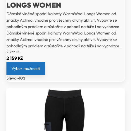
LONGS WOMEN
Dámské vlněné spodní kalhoty WarmWool Longs Women od
značky Aclima, vhodné pro všechny druhy aktivit. Vybavte se
pohodlným prádlem a zůstaňte v pohodlí na túře i na vycházce.
Dámské vlněné spodní kalhoty WarmWool Longs Women od
značky Aclima, vhodné pro všechny druhy aktivit. Vybavte se
pohodlným prádlem a zůstaňte v pohodlí na túře i na vycházce.
2 399
Kč
Původní
Aktuální
2 159
Kč
cena
cena
Výber možností
byla:
je:
Sleva -10%
2
2
399 Kč.
159 Kč.