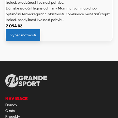
izolaci, prodyšnost i volnost pohybu.
Dámské izolační legíny od firmy Mammut vám nabídnou
optimální termoregulační vlastnosti. Kombinace materiálů zajistí
izolaci, prodyšnost i volnost pohybu.
2 094
Kč
Výber možností
GRANDE
SPORT
NAVIGACE
Domov
O nás
Produkty