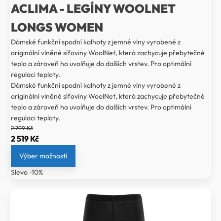
ACLIMA - LEGÍNY WOOLNET
LONGS WOMEN
Dámské funkční spodní kalhoty z jemné vlny vyrobené z
originální vlněné síťoviny WoolNet, která zachycuje přebytečné
teplo a zároveň ho uvolňuje do dalších vrstev. Pro optimální
regulaci teploty.
Dámské funkční spodní kalhoty z jemné vlny vyrobené z
originální vlněné síťoviny WoolNet, která zachycuje přebytečné
teplo a zároveň ho uvolňuje do dalších vrstev. Pro optimální
regulaci teploty.
2 799
Kč
Původní
Aktuální
2 519
Kč
cena
cena
Výber možností
byla:
je:
Sleva -10%
2
2
799 Kč.
519 Kč.