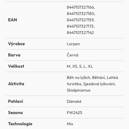
8447107327166,
8447107327180,
EAN
8447107327159,
8447107327173,
8447107327142
Výrobce
Lorpen
Barva
Černá
Velikost
M
,
XS
,
S
,
L
,
XL
Běh na lyžích
,
Běhání
,
Lehká
Aktivita
turistika
,
Sjezdové lyžování
,
Skialpinismus
Pohlaví
Dámské
Sezona
FW2425
Technologie
Mix