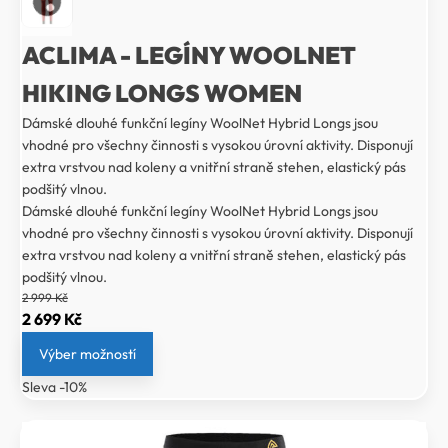
ACLIMA - LEGÍNY WOOLNET
HIKING LONGS WOMEN
Dámské dlouhé funkční legíny WoolNet Hybrid Longs jsou
vhodné pro všechny činnosti s vysokou úrovní aktivity. Disponují
extra vrstvou nad koleny a vnitřní straně stehen, elastický pás
podšitý vlnou.
Dámské dlouhé funkční legíny WoolNet Hybrid Longs jsou
vhodné pro všechny činnosti s vysokou úrovní aktivity. Disponují
extra vrstvou nad koleny a vnitřní straně stehen, elastický pás
podšitý vlnou.
2 999
Kč
Původní
Aktuální
2 699
Kč
cena
cena
Výber možností
byla:
je:
Sleva -10%
2
2
999 Kč.
699 Kč.