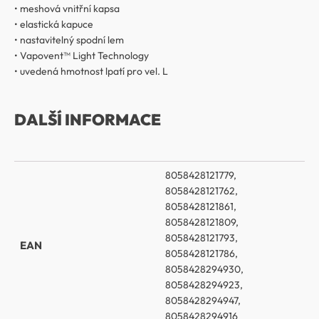
• meshová vnitřní kapsa
• elastická kapuce
• nastavitelný spodní lem
• Vapovent™ Light Technology
• uvedená hmotnost lpatí pro vel. L
DALŠÍ INFORMACE
8058428121779,
8058428121762,
8058428121861,
8058428121809,
8058428121793,
EAN
8058428121786,
8058428294930,
8058428294923,
8058428294947,
8058428294916