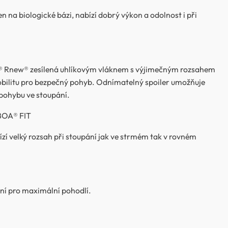
n na biologické bázi, nabízí dobrý výkon a odolnost i při
® Rnew® zesílená uhlíkovým vláknem s výjimečným rozsahem
bilitu pro bezpečný pohyb. Odnímatelný spoiler umožňuje
 pohybu ve stoupání.
BOA® FIT
zí velký rozsah při stoupání jak ve strmém tak v rovném
ní pro maximální pohodlí.