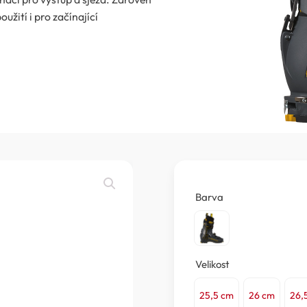
žití i pro začínající
Barva
Velikost
25,5 cm
26 cm
26,