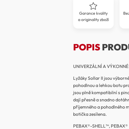
Garance kvality
Be
a originality zboží
POPIS
PROD
UNIVERZÁLNÍ A VÝKONNÉ
Lyžáky Sollar II jsou výborné
pohodlnou a lehkou botu pro
jsou plně kompatibilní s pi
dají přesně a snadno dotáhno
příjemného a pohodlného ma
botička zesílena.
PEBAX®-SHELL™, PEBAX®