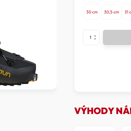
30 cm
30,5 cm
31 
La
Sportiva
-
Lyžáky
Solar
II
množství
VÝHODY NÁ