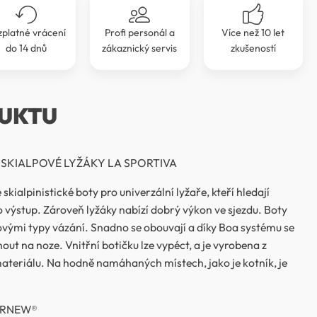
zplatné vrácení
Profi personál a
Více než 10 let
do 14 dnů
zákaznický servis
zkušeností
UKTU
 SKIALPOVÉ LYŽÁKY LA SPORTIVA
 skialpinistické boty pro univerzální lyžaře, kteří hledají
 výstup. Zároveň lyžáky nabízí dobrý výkon ve sjezdu. Boty
novými typy vázání. Snadno se obouvají a díky Boa systému se
ut na noze. Vnitřní botičku lze vypéct, a je vyrobena z
teriálu. Na hodně namáhaných místech, jako je kotník, je
 RNEW®