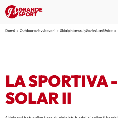
GRANDE
SPORT
Domů
»
Outdoorové vybavení
»
Skialpinismus, lyžování, sněžnice
»
LA SPORTIVA 
SOLAR II
Skialpové boty určené pro skialpinisty hledající nejlepší komb