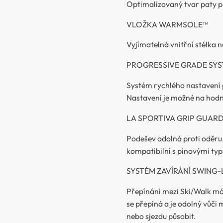
Optimalizovaný tvar paty p
VLOŽKA WARMSOLE™
Vyjímatelná vnitřní stélka 
PROGRESSIVE GRADE SY
Systém rychlého nastavení p
Nastavení je možné na hodno
LA SPORTIVA GRIP GUAR
Podešev odolná proti oděru.
kompatibilní s pinovými typ
SYSTÉM ZAVÍRÁNÍ SWING
Přepínání mezi Ski/Walk mó
se přepíná a je odolný vůč
nebo sjezdu působit.